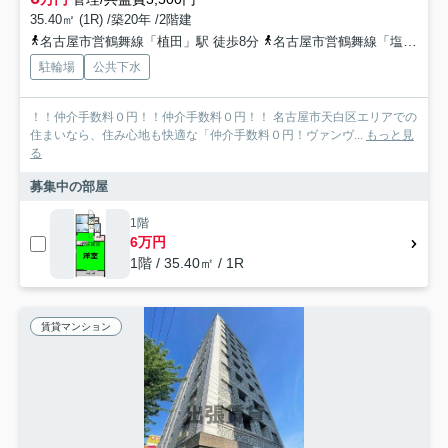
35.40㎡ (1R) /築20年 /2階建
名古屋市営鶴舞線「植田」駅 徒歩8分
名古屋市営鶴舞線「塩釜口」駅 徒歩9分
駐輪場
公共下水
！！仲介手数料０円！！仲介手数料０円！！ 名古屋市天白区エリアでの
住まいなら、住み心地も快適な「仲介手数料０円！ヴァンヴ...
もっと見
る
募集中の部屋
1階
6万円
1階 / 35.40㎡ / 1R
賃貸マンション