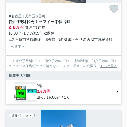
名古屋市天白区保呂町
仲介手数料0円！ラフィーネ保呂町
2.6
万円
管理/共益費-
16.00㎡ (1K) /築35年 /2階建
名古屋市営鶴舞線「塩釜口」駅 徒歩30分
名古屋市営桜通線「鳴子北」駅 徒歩30分
公共下水
！！仲介手数料0円！！仲介手数料0円！！ 新着情報：仲介手数料0円！
ラフィーネ保呂町の空室情報ならコチラ。最寄りの公園保...
もっと見る
募集中の部屋
2階
2.6万円
2階 / 16.00㎡ / 1K
賃貸マンション