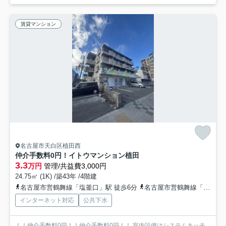
賃貸マンション
名古屋市天白区植田西
仲介手数料0円！イトウマンション植田
3.3
万円
管理/共益費3,000円
24.75㎡ (1K) /築43年 /4階建
名古屋市営鶴舞線「塩釜口」駅 徒歩6分
名古屋市営鶴舞線「植田」駅 徒歩9分
インターネット対応
公共下水
！！仲介手数料0円！！仲介手数料0円！！ 室内設備はシステムキッチ