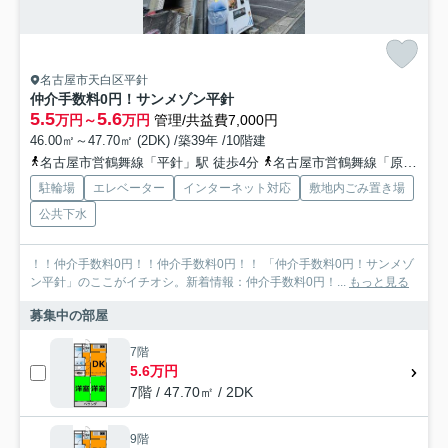
名古屋市天白区平針
仲介手数料0円！サンメゾン平針
5.5
5.6
万円～
万円
管理/共益費7,000円
46.00㎡～47.70㎡ (2DK) /築39年 /10階建
名古屋市営鶴舞線「平針」駅 徒歩4分
名古屋市営鶴舞線「原」駅 徒歩14分
駐輪場
エレベーター
インターネット対応
敷地内ごみ置き場
公共下水
！！仲介手数料0円！！仲介手数料0円！！ 「仲介手数料0円！サンメゾ
ン平針」のここがイチオシ。新着情報：仲介手数料0円！...
もっと見る
募集中の部屋
7階
5.6万円
7階 / 47.70㎡ / 2DK
9階