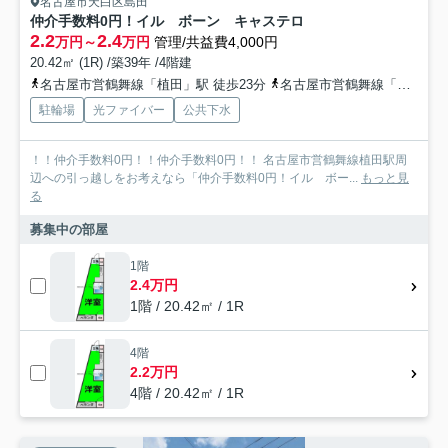
名古屋市天白区島田
仲介手数料0円！イル ボーン キャステロ
2.2
2.4
万円～
万円
管理/共益費4,000円
20.42㎡ (1R) /築39年 /4階建
名古屋市営鶴舞線「植田」駅 徒歩23分
名古屋市営鶴舞線「塩釜口」駅 徒歩24分
駐輪場
光ファイバー
公共下水
！！仲介手数料0円！！仲介手数料0円！！ 名古屋市営鶴舞線植田駅周
辺への引っ越しをお考えなら「仲介手数料0円！イル ボー...
もっと見
る
募集中の部屋
1階
2.4万円
1階 / 20.42㎡ / 1R
4階
2.2万円
4階 / 20.42㎡ / 1R