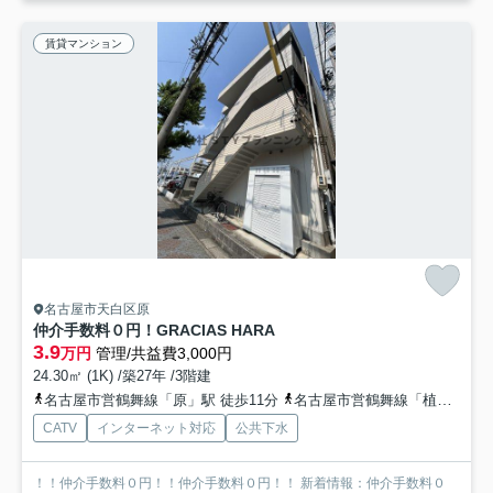
賃貸マンション
名古屋市天白区原
仲介手数料０円！GRACIAS HARA
3.9
万円
管理/共益費3,000円
24.30㎡ (1K) /築27年 /3階建
名古屋市営鶴舞線「原」駅 徒歩11分
名古屋市営鶴舞線「植田」駅 徒歩18分
CATV
インターネット対応
公共下水
！！仲介手数料０円！！仲介手数料０円！！ 新着情報：仲介手数料０