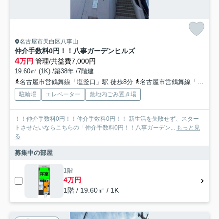
名古屋市天白区八事山
仲介手数料0円！！八事ガーデンヒルズ
4
万円
管理/共益費7,000円
19.60㎡ (1K) /築38年 /7階建
名古屋市営鶴舞線「塩釜口」駅 徒歩8分
名古屋市営鶴舞線「八事」駅 徒歩12分
駐輪場
エレベーター
敷地内ごみ置き場
！！仲介手数料0円！！仲介手数料0円！！ 新生活を失敗せず、スター
トさせたいならこちらの「仲介手数料0円！！八事ガーデン...
もっと見
る
募集中の部屋
1階
4万円
1階 / 19.60㎡ / 1K