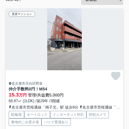
賃貸マンション
名古屋市天白区野並
仲介手数料0円！M54
15.3
万円
管理/共益費5,000円
68.87㎡ (1LDK) /築29年 /3階建
名古屋市営桜通線「鳴子北」駅 徒歩8分
名古屋市営桜通線「野並」駅 徒歩10分
駐輪場
オートロック
インターネット対応
防犯カメラ
敷地内ごみ置き場
バイク置場あり