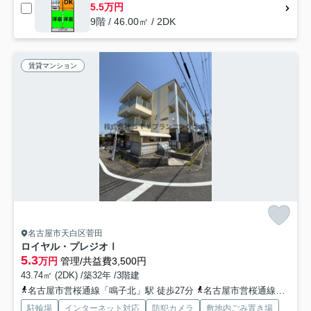
5.5万円
9階 / 46.00㎡ / 2DK
賃貸マンション
名古屋市天白区菅田
ロイヤル・プレジオⅠ
5.3
万円
管理/共益費3,500円
43.74㎡ (2DK) /築32年 /3階建
名古屋市営桜通線「鳴子北」駅 徒歩27分
名古屋市営桜通線「相生山」駅 徒歩29分
駐輪場
インターネット対応
防犯カメラ
敷地内ごみ置き場