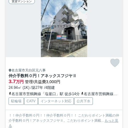
賃貸マンション
名古屋市天白区元八事
仲介手数料０円！アネックスフジヤⅡ
3.7
万円
管理/共益費3,000円
24.94㎡ (1K) /築27年 /4階建
名古屋市営鶴舞線「塩釜口」駅 徒歩14分
名古屋市営鶴舞線「八事」駅 徒歩17分
駐輪場
CATV
インターネット対応
公共下水
！！仲介手数料０円！！仲介手数料０円！！ こだわりポイント満載の仲
介手数料０円！アネックスフジヤⅡ。こだわりポイント満載...
もっと見
る