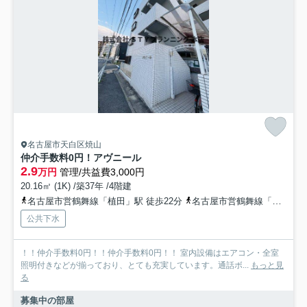
名古屋市天白区焼山
仲介手数料0円！アヴニール
2.9
万円
管理/共益費3,000円
20.16㎡ (1K) /築37年 /4階建
名古屋市営鶴舞線「植田」駅 徒歩22分
名古屋市営鶴舞線「塩釜口」駅 徒歩25分
公共下水
！！仲介手数料0円！！仲介手数料0円！！ 室内設備はエアコン・全室
照明付きなどが揃っており、とても充実しています。通話ボ...
もっと見
る
募集中の部屋