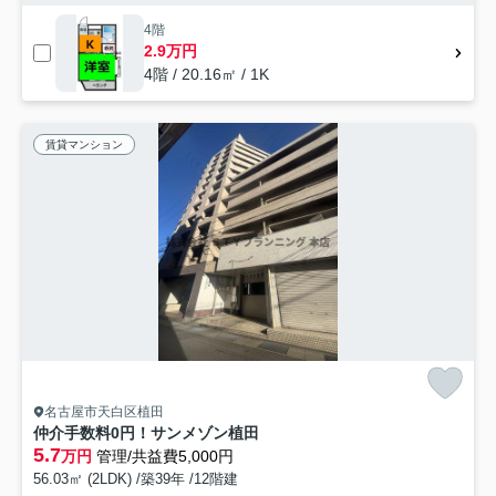
4階
2.9万円
4階 / 20.16㎡ / 1K
賃貸マンション
名古屋市天白区植田
仲介手数料0円！サンメゾン植田
5.7
万円
管理/共益費5,000円
56.03㎡ (2LDK) /築39年 /12階建