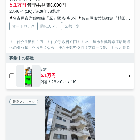
5.1
万円
管理/共益費6,000円
28.46㎡ (1K) /築28年 /8階建
名古屋市営鶴舞線「原」駅 徒歩3分
名古屋市営鶴舞線「植田」駅 徒歩13分
オートロック
防犯カメラ
公共下水
！！仲介手数料０円！！仲介手数料０円！！ 名古屋市営鶴舞線原駅周辺
への引っ越しをお考えなら「仲介手数料０円！フローラ98...
もっと見る
募集中の部屋
2階
5.1万円
2階 / 28.46㎡ / 1K
賃貸マンション