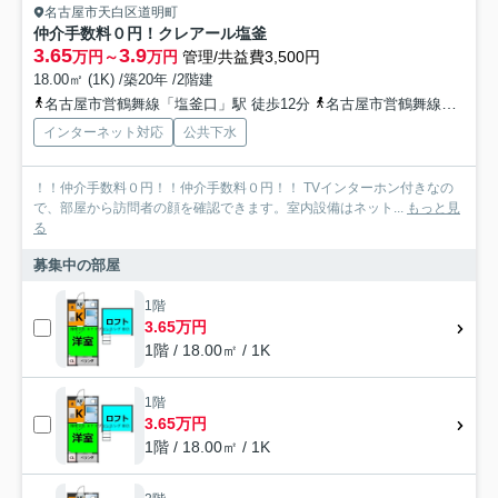
名古屋市天白区道明町
仲介手数料０円！クレアール塩釜
3.65
3.9
万円～
万円
管理/共益費3,500円
18.00㎡ (1K) /築20年 /2階建
名古屋市営鶴舞線「塩釜口」駅 徒歩12分
名古屋市営鶴舞線「植田」駅 徒歩22分
インターネット対応
公共下水
！！仲介手数料０円！！仲介手数料０円！！ TVインターホン付きなの
で、部屋から訪問者の顔を確認できます。室内設備はネット...
もっと見
る
募集中の部屋
1階
3.65万円
1階 / 18.00㎡ / 1K
1階
3.65万円
1階 / 18.00㎡ / 1K