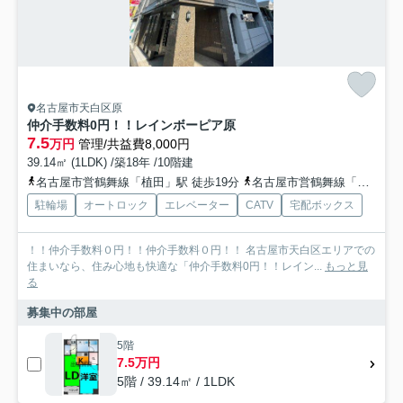
名古屋市天白区原
仲介手数料0円！！レインボーピア原
7.5
万円
管理/共益費8,000円
39.14㎡ (1LDK) /築18年 /10階建
名古屋市営鶴舞線「植田」駅 徒歩19分
名古屋市営鶴舞線「原」駅 徒歩13分
駐輪場
オートロック
エレベーター
CATV
宅配ボックス
！！仲介手数料０円！！仲介手数料０円！！ 名古屋市天白区エリアでの
住まいなら、住み心地も快適な「仲介手数料0円！！レイン...
もっと見
る
募集中の部屋
5階
7.5万円
5階 / 39.14㎡ / 1LDK