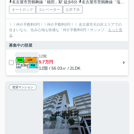
名古屋市営鶴舞線「植田」駅 徒歩6分
名古屋市営鶴舞線「塩釜口」駅 徒歩10分
オートロック
エレベーター
公共下水
！！仲介手数料0円！！仲介手数料0円！！ 名古屋市天白区エリアでの
住まいなら、住み心地も快適な「仲介手数料0円！サンメゾ...
もっと見
る
募集中の部屋
12階
5.7万円
12階 / 56.03㎡ / 2LDK
賃貸マンション