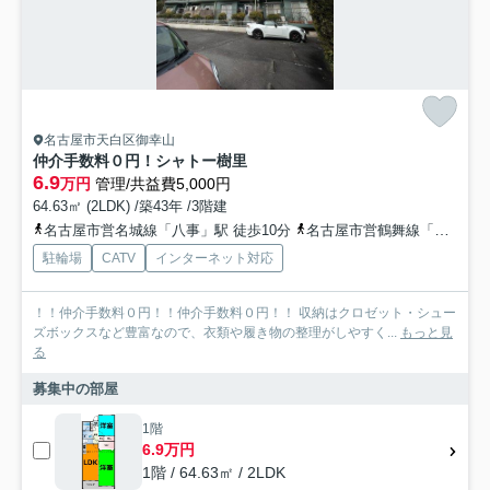
名古屋市天白区御幸山
仲介手数料０円！シャトー樹里
6.9
万円
管理/共益費5,000円
64.63㎡ (2LDK) /築43年 /3階建
名古屋市営名城線「八事」駅 徒歩10分
名古屋市営鶴舞線「塩釜口」駅 徒歩14分
駐輪場
CATV
インターネット対応
！！仲介手数料０円！！仲介手数料０円！！ 収納はクロゼット・シュー
ズボックスなど豊富なので、衣類や履き物の整理がしやすく...
もっと見
る
募集中の部屋
1階
6.9万円
1階 / 64.63㎡ / 2LDK