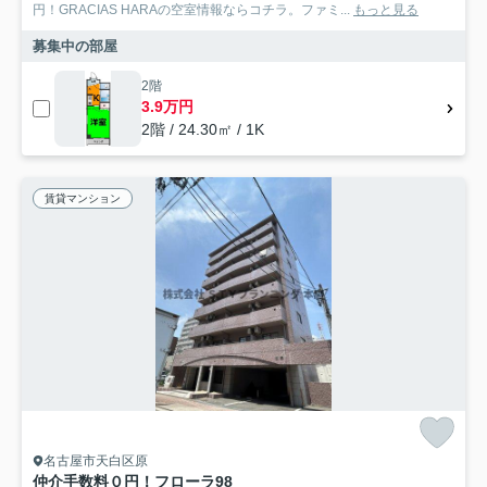
円！GRACIAS HARAの空室情報ならコチラ。ファミ...
もっと見る
募集中の部屋
2階
3.9万円
2階 / 24.30㎡ / 1K
賃貸マンション
名古屋市天白区原
仲介手数料０円！フローラ98