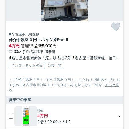
名古屋市天白区原
仲介手数料０円！ハイツ原PartⅡ
4
万円
管理/共益費5,000円
22.00㎡ (1K) /築26年 /6階建
名古屋市営鶴舞線「原」駅 徒歩3分
名古屋市営鶴舞線「植田」駅 徒歩11分
インターネット対応
公共下水
！！仲介手数料０円！！仲介手数料０円！！ こだわりで選びたい方にお
すすめ。名古屋市天白区エリアで住まいをお探しなら「仲介...
もっと見
る
募集中の部屋
6階
4万円
6階 / 22.00㎡ / 1K