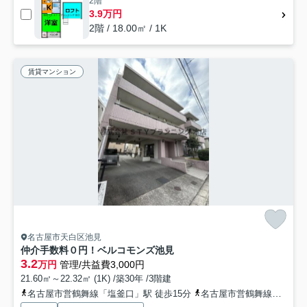
2階
3.9万円
2階 / 18.00㎡ / 1K
賃貸マンション
名古屋市天白区池見
仲介手数料０円！ベルコモンズ池見
3.2
万円
管理/共益費3,000円
21.60㎡～22.32㎡ (1K) /築30年 /3階建
名古屋市営鶴舞線「塩釜口」駅 徒歩15分
名古屋市営鶴舞線「八事」駅 徒歩18分