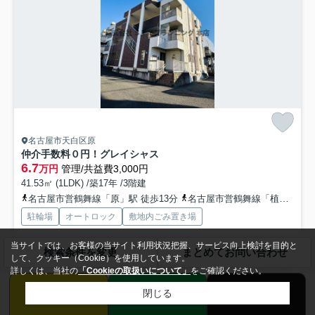
名古屋市天白区原
仲介手数料０円！グレイシャス
6.7
万円
管理/共益費3,000円
41.53㎡ (1LDK) /築17年 /3階建
名古屋市営鶴舞線「原」駅 徒歩13分
名古屋市営鶴舞線「植田」駅 徒歩13分
駐輪場
オートロック
敷地内ごみ置き場
当サイトでは、お客様の当サイト利用状況把握、サービス向上検討を目的と
検索条件を変更
まとめてお問い合わせ
！！仲介手数料０円！！仲介手数料０円！！ 収納はシューズボックス・
して、クッキー（Cookie）を使用しています。
クロゼットなど豊富なので、衣類や履き物の整理がしやすく...
もっと見
詳しくは、当社の
「Cookieの取扱いについて」
をご確認ください。
る
来店予約
LINE
電話
閉じる
募集中の部屋