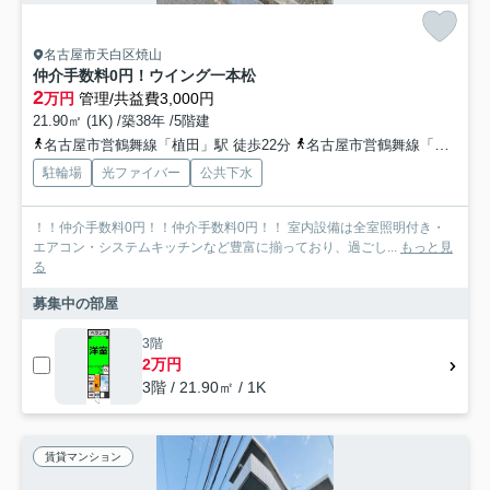
名古屋市天白区焼山
仲介手数料0円！ウイング一本松
2
万円
管理/共益費3,000円
21.90㎡ (1K) /築38年 /5階建
名古屋市営鶴舞線「植田」駅 徒歩22分
名古屋市営鶴舞線「塩釜口」駅 徒歩26分
駐輪場
光ファイバー
公共下水
！！仲介手数料0円！！仲介手数料0円！！ 室内設備は全室照明付き・
エアコン・システムキッチンなど豊富に揃っており、過ごし...
もっと見
る
募集中の部屋
3階
2万円
3階 / 21.90㎡ / 1K
賃貸マンション