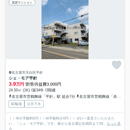
賃貸マンション
名古屋市天白区平針
シェ・モア平針
3.9
万円
管理/共益費3,000円
24.50㎡ (1K) /築34年 /3階建
名古屋市営鶴舞線「平針」駅 徒歩7分
名古屋市営鶴舞線「赤池」駅 徒歩14分
駐輪場
公共下水
！！仲介手数料0円！！仲手数料介0円！！ ぜひ一度見ていただきた
い、「シェ・モア平針」です。家から名古屋記念病院まで36...
もっと見
る