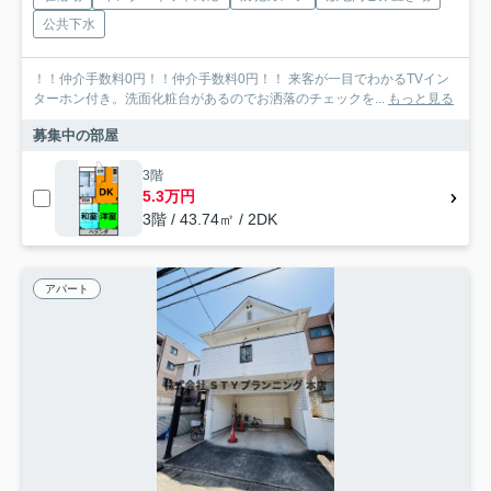
公共下水
！！仲介手数料0円！！仲介手数料0円！！ 来客が一目でわかるTVイン
ターホン付き。洗面化粧台があるのでお洒落のチェックを...
もっと見る
募集中の部屋
3階
5.3万円
3階 / 43.74㎡ / 2DK
アパート