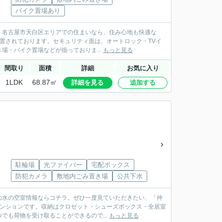
バイク置場あり
シ。名古屋市天白区エリアでの住まいなら、住み心地も快適な
設置されております。セキュリティ面は、オートロック・TVイ
・バイク置場などが揃っておりま...
もっと見る
間取り
面積
詳細
お気に入り
1LDK
68.87㎡
詳細を見る
追加する
駐輪場
光ファイバー
宅配ボックス
防犯カメラ
敷地内ごみ置き場
公共下水
滝の水の空室情報ならコチラ。ぜひ一度見ていただきたい、「仲
マンションです。収納はクロゼット・シューズボックス・全居室
も荷物を受け取ることができるので...
もっと見る