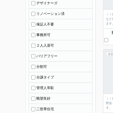
デザイナーズ
リノベーション済
！！
など
ます
保証人不要
事務所可
２人入居可
賃貸
バリアフリー
分割可
分譲タイプ
管理人常駐
眺望良好
！！
野並
す。
二世帯住宅