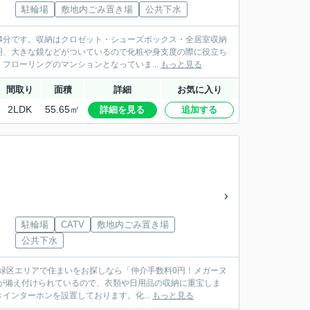
駐輪場
敷地内ごみ置き場
公共下水
歩4分です。収納はクロゼット・シューズボックス・全居室収納
明、大きな鏡などがついているので化粧や身支度の際に役立ち
ローリングのマンションとなっていま...
もっと見る
間取り
面積
詳細
お気に入り
2LDK
55.65㎡
詳細を見る
追加する
駐輪場
CATV
敷地内ごみ置き場
公共下水
市緑区エリアで住まいをお探しなら「仲介手数料0円！メガーヌ
どが備え付けられているので、衣類や日用品の収納に重宝しま
ンターホンを設置しております。化...
もっと見る