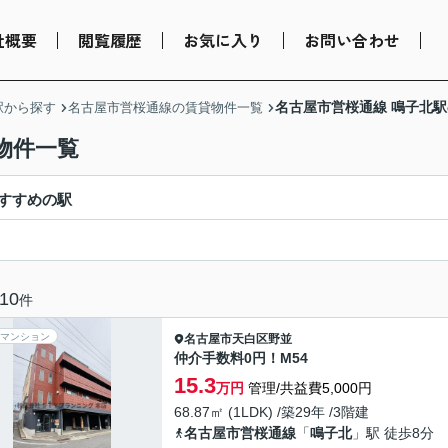
社概要
閲覧履歴
お気に入り
お問い合わせ
名古屋市営桜通線 鳴子北
駅から探す
名古屋市営桜通線の賃貸物件一覧
物件一覧
すすめの駅
10
件
マンション
名古屋市天白区
野並
仲介手数料0円！M54
15.3
万円
管理/共益費5,000円
68.87㎡ (1LDK) /築29年 /3階建
名古屋市営桜通線
「
鳴子北
」駅 徒歩8分