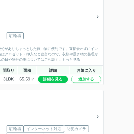
駐輪場
3分)がありちょっとした買い物に便利です。直接会わずにイン
納はクロゼット・押入など豊富なので、衣類や履き物の整理が
日や物件の事についてはご相談く...
もっと見る
間取り
面積
詳細
お気に入り
3LDK
65.59㎡
詳細を見る
追加する
駐輪場
インターネット対応
防犯カメラ