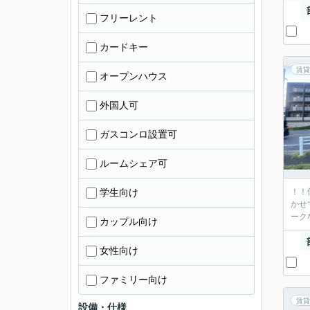
フリーレント
カードキー
賃貸
オープンハウス
外国人可
ガスコンロ設置可
ルームシェア可
学生向け
！！
かせ
ーク
カップル向け
女性向け
ファミリー向け
賃貸
設備・仕様