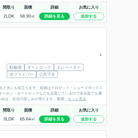
間取り
面積
詳細
お気に入り
2LDK
58.90㎡
詳細を見る
追加する
駐輪場
オートロック
エレベーター
光ファイバー
公共下水
するときにも役立ちます。収納はクロゼット・シューズボックス
ターホン・オートロックなどを設置しているので安全面でも優
ば、生活の楽しみが増えます。風通...
もっと見る
間取り
面積
詳細
お気に入り
3LDK
65.64㎡
詳細を見る
追加する