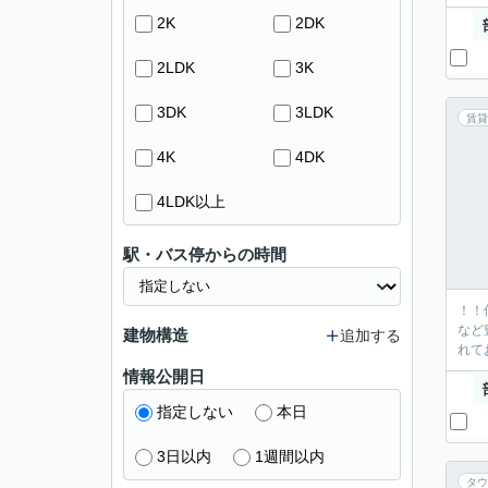
2K
2DK
2LDK
3K
3DK
3LDK
賃貸
4K
4DK
4LDK以上
駅・バス停からの時間
！！
など
建物構造
追加する
れて
情報公開日
指定しない
本日
3日以内
1週間以内
タウ