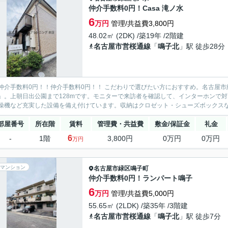
仲介手数料0円！Casa 滝ノ水
6
万円
管理/共益費3,800円
48.02㎡ (2DK) /築19年 /2階建
名古屋市営桜通線
「
鳴子北
」駅 徒歩28分
仲介手数料0円！！仲介手数料0円！！ こだわりで選びたい方におすすめ。名古屋市緑
」。上朝日出公園まで128mです。モニターで来訪者を確認して、インターホンで
燥機など充実した設備を備え付けています。収納はクロゼット・シューズボックスなど
部屋番号
所在階
賃料
管理費・共益費
敷金/保証金
礼金
6
-
1階
3,800円
0万円
0万円
万円
マンション
名古屋市緑区
鳴子町
仲介手数料0円！ランパート鳴子
6
万円
管理/共益費5,000円
55.65㎡ (2LDK) /築35年 /3階建
名古屋市営桜通線
「
鳴子北
」駅 徒歩7分