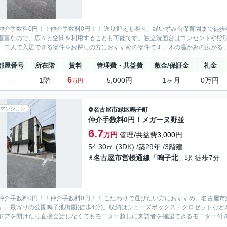
仲介手数料0円！！仲介手数料0円！！ 送り迎えも楽々。緑いずみ台保育園まで徒
豊富なので、広々と空間を利用することも可能です。独立洗面台はコンセントや照
。二人で入居できる物件をお探しの方におすすめの物件です。木の温かみの広がる、フ
部屋番号
所在階
賃料
管理費・共益費
敷金/保証金
礼金
6
-
1階
5,000円
1ヶ月
0万円
万円
マンション
名古屋市緑区
鳴子町
仲介手数料0円！メガーヌ野並
6.7
万円
管理/共益費3,000円
54.30㎡ (3DK) /築29年 /3階建
名古屋市営桜通線
「
鳴子北
」駅 徒歩7分
仲介手数料0円！！仲介手数料0円！！ こだわりで選びたい方におすすめ。名古屋
」。最寄りの公園鳴子池街園(徒歩4分)。収納はシューズボックス・クロゼットな
ドアを開けたり直接会話しなくてもモニター越しに来訪者を確認できるモニター付きイ