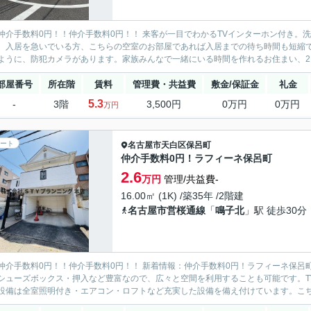
仲介手数料0円！！仲介手数料0円！！ 来客が一目でわかるTVインターホン付き。
。入居を急いでいる方、こちらの空室のお部屋であれば入居までの待ち時間も短縮
ように、防犯カメラがあります。家族みんなで一緒にいる時間を作れるお住まい、2DK
部屋番号
所在階
賃料
管理費・共益費
敷金/保証金
礼金
5.3
-
3階
3,500円
0万円
0万円
万円
ート
名古屋市天白区
保呂町
仲介手数料0円！ラフィーネ保呂町
2.6
万円
管理/共益費-
16.00㎡ (1K) /築35年 /2階建
名古屋市営桜通線
「
鳴子北
」駅 徒歩30分
仲介手数料0円！！仲介手数料0円！！ 新着情報：仲介手数料0円！ラフィーネ保呂
シューズボックス・押入など豊富なので、広々と空間を利用することも可能です。T
設備は全室照明付き・エアコン・ロフトなど充実した設備を備え付けています。こちら