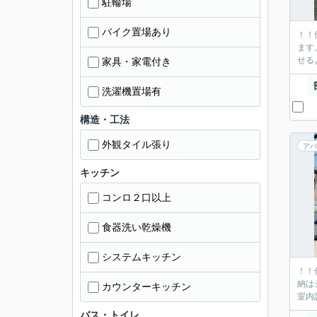
駐輪場
バイク置場あり
！！
ます
せる
家具・家電付き
洗濯機置場有
構造・工法
外観タイル張り
アパ
キッチン
コンロ２口以上
食器洗い乾燥機
システムキッチン
！！
納は
カウンターキッチン
室内
バス・トイレ