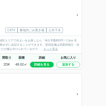
CATV
敷地内ごみ置き場
公共下水
区エリアで住まいをお探しなら「仲介手数料0円！Casa 滝
対面せずに会話することができます。室内設備は洗面所独立・浴
が備え付けられているので、...
もっと見る
間取り
面積
詳細
お気に入り
2DK
48.02㎡
詳細を見る
追加する