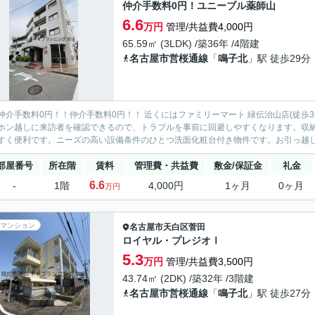
仲介手数料0円！ユニーブル薬師山
6.6
万円
管理/共益費4,000円
65.59㎡ (3LDK) /築36年 /4階建
名古屋市営桜通線
「
鳴子北
」駅 徒歩29分
仲介手数料0円！！仲介手数料0円！！ 近くにはファミリーマート 緑伝治山店(徒歩
ホン越しに来訪者を確認できるので、トラブルを事前に回避しやすくなります。収
すく便利です。ニーズの高い設備条件のひとつ洗面化粧台付き物件です。お引っ越しの
部屋番号
所在階
賃料
管理費・共益費
敷金/保証金
礼金
6.6
-
1階
4,000円
1ヶ月
0ヶ月
万円
マンション
名古屋市天白区
菅田
ロイヤル・プレジオⅠ
5.3
万円
管理/共益費3,500円
43.74㎡ (2DK) /築32年 /3階建
名古屋市営桜通線
「
鳴子北
」駅 徒歩27分