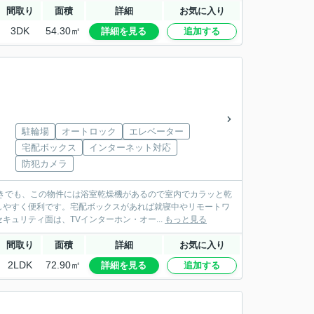
間取り
面積
詳細
お気に入り
3DK
54.30㎡
詳細を見る
追加する
駐輪場
オートロック
エレベーター
宅配ボックス
インターネット対応
防犯カメラ
きでも、この物件には浴室乾燥機があるので室内でカラッと乾
しやすく便利です。宅配ボックスがあれば就寝中やリモートワ
ュリティ面は、TVインターホン・オー...
もっと見る
間取り
面積
詳細
お気に入り
2LDK
72.90㎡
詳細を見る
追加する