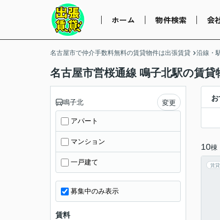
ホーム
物件検索
会
名古屋市で仲介手数料無料の賃貸物件は出張賃貸
沿線・
名古屋市営桜通線 鳴子北駅の賃貸
お
鳴子北
変更
アパート
マンション
10
棟
一戸建て
賃貸
募集中のみ表示
賃料