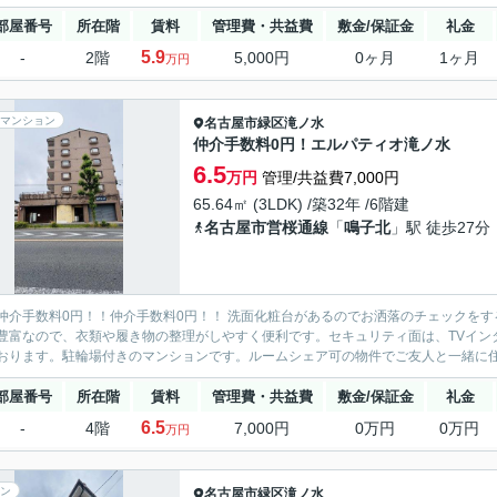
部屋番号
所在階
賃料
管理費・共益費
敷金/保証金
礼金
5.9
-
2階
5,000円
0ヶ月
1ヶ月
万円
マンション
名古屋市緑区
滝ノ水
仲介手数料0円！エルパティオ滝ノ水
6.5
万円
管理/共益費7,000円
65.64㎡ (3LDK) /築32年 /6階建
名古屋市営桜通線
「
鳴子北
」駅 徒歩27分
仲介手数料0円！！仲介手数料0円！！ 洗面化粧台があるのでお洒落のチェックを
豊富なので、衣類や履き物の整理がしやすく便利です。セキュリティ面は、TVイン
おります。駐輪場付きのマンションです。ルームシェア可の物件でご友人と一緒に住め
部屋番号
所在階
賃料
管理費・共益費
敷金/保証金
礼金
6.5
-
4階
7,000円
0万円
0万円
万円
ン
名古屋市緑区
滝ノ水