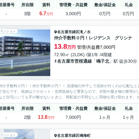
部屋番号
所在階
賃料
管理費・共益費
敷金/保証金
礼金
6.7
-
3階
3,000円
0万円
0万円
万円
マンション
名古屋市緑区
滝ノ水
仲介手数料０円！レジデンス グリシナ
13.8
万円
管理/共益費7,000円
72.90㎡ (2LDK) /築1年 /4階建
名古屋市営桜通線
「
鳴子北
」駅 徒歩30分
仲介手数料０円！！仲介手数料０円！！ 洗濯物の外干しで花粉が付くのが心配なと
て安心です。収納はクロゼット・玄関収納など豊富なので、衣類や履き物の整理が
など自宅にいても手が離せないときに、再配達の手間なしに荷物を受け取れます。セキ
部屋番号
所在階
賃料
管理費・共益費
敷金/保証金
礼金
13.8
-
2階
7,000円
1ヶ月
1ヶ月
万円
マンション
名古屋市緑区
鳴海町