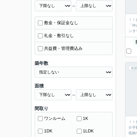
～
！！
敷金・保証金なし
「仲
ンタ
礼金・敷引なし
共益費・管理費込み
築年数
賃貸
面積
～
間取り
ワンルーム
1K
！！
介手
1DK
1LDK
収納