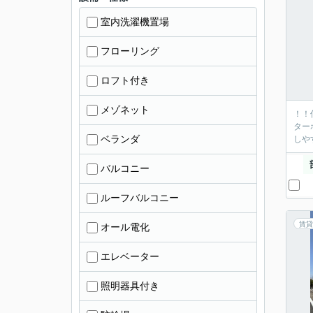
室内洗濯機置場
フローリング
ロフト付き
メゾネット
！！
ター
ベランダ
しや
バルコニー
ルーフバルコニー
賃貸
オール電化
エレベーター
照明器具付き