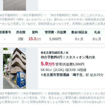
仲介手数料0円！！仲介手数料0円！！ 「仲介手数料0円！M54」のここがイチオ
介手数料0円！M54」はいかがでしょうか。髪のセットがやりやすい洗面化粧台が
ーホンなど充実しているので、防犯対策もばっちりです。共用部には敷地内ごみ置き場
部屋番号
所在階
賃料
管理費・共益費
敷金/保証金
礼金
15.3
-
2階
5,000円
0ヶ月
0ヶ月
万円
マンション
名古屋市緑区
滝ノ水
仲介手数料0円！スタスィオン滝の水
5.9
万円
管理/共益費5,000円
58.90㎡ (2LDK) /築33年 /4階建
名古屋市営桜通線
「
鳴子北
」駅 徒歩29分
仲介手数料0円！！仲介手数料0円！！ 新着情報：仲介手数料0円！スタスィオン
数料0円！スタスィオン滝の水」です。皆さんからご要望の多い洗面化粧台付きの
など豊富なので、広々と空間を利用することも可能です。宅配ボックスがあればいつで