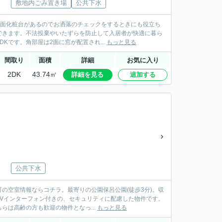
敷地内ごみ置き場
公共下水
洗面化粧台があるのでお洒落のチェックをするときにも役立ち
できます。不法投棄やいたずらを防止して入居者が快適に暮ら
です。角部屋は2面に窓が配置され...
もっと見る
間取り
面積
詳細
お気に入り
2DK
43.74㎡
詳細を見る
追加する
公共下水
町の空室情報ならコチラ。最寄りの公園保呂公園(徒歩3分)。収
Vインターフォン付きの、セキュリティに配慮した物件です。
は高齢の方も歓迎の物件となっ...
もっと見る