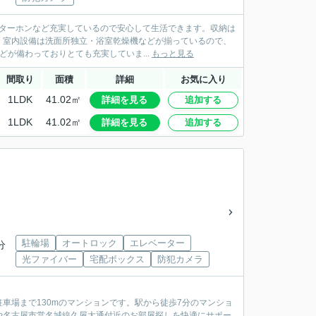
ンターホンなど充実しているので安心して生活できます。収納は
。室内設備は洗面所独立・浴室乾燥機などが揃っているので、
が備わっておりとても充実していま...
もっと見る
間取り
面積
詳細
お気に入り
1LDK
41.02㎡
詳細を見る
追加する
1LDK
41.02㎡
詳細を見る
追加する
駐輪場
オートロック
エレベーター
分
光ファイバー
宅配ボックス
防犯カメラ
車場まで130mのマンションです。駅から徒歩7分のマンショ
や名古屋市営名城線久屋大通付近のお部屋探しを快適にサポー