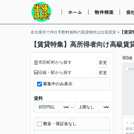
ホーム
物件検索
会
【賃貸
名古屋市で仲介手数料無料の賃貸物件は出張賃貸
【賃貸特集】高所得者向け高級賃
90
棟
市区町村から探す
変更
賃貸
沿線・駅から探す
変更
募集中のみ表示
賃料
～
敷金・保証金なし
！！
徒歩