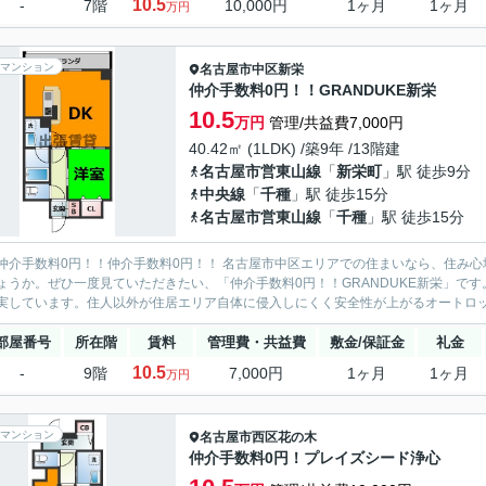
10.5
-
7階
10,000円
1ヶ月
1ヶ月
万円
マンション
名古屋市中区
新栄
仲介手数料0円！！GRANDUKE新栄
10.5
万円
管理/共益費7,000円
40.42㎡ (1LDK) /築9年 /13階建
名古屋市営東山線
「
新栄町
」駅 徒歩9分
中央線
「
千種
」駅 徒歩15分
名古屋市営東山線
「
千種
」駅 徒歩15分
仲介手数料0円！！仲介手数料0円！！ 名古屋市中区エリアでの住まいなら、住み心地
ょうか。ぜひ一度見ていただきたい、「仲介手数料0円！！GRANDUKE新栄」で
実しています。住人以外が住居エリア自体に侵入しにくく安全性が上がるオートロック
部屋番号
所在階
賃料
管理費・共益費
敷金/保証金
礼金
10.5
-
9階
7,000円
1ヶ月
1ヶ月
万円
マンション
名古屋市西区
花の木
仲介手数料0円！プレイズシード浄心