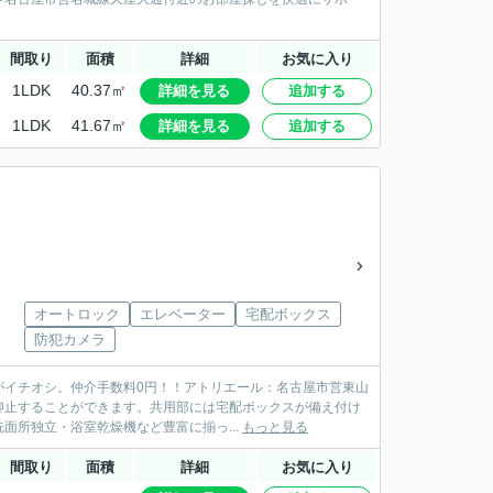
間取り
面積
詳細
お気に入り
1LDK
40.37㎡
詳細を見る
追加する
1LDK
41.67㎡
詳細を見る
追加する
オートロック
エレベーター
宅配ボックス
防犯カメラ
がイチオシ。仲介手数料0円！！アトリエール：名古屋市営東山
抑止することができます。共用部には宅配ボックスが備え付け
所独立・浴室乾燥機など豊富に揃っ...
もっと見る
間取り
面積
詳細
お気に入り