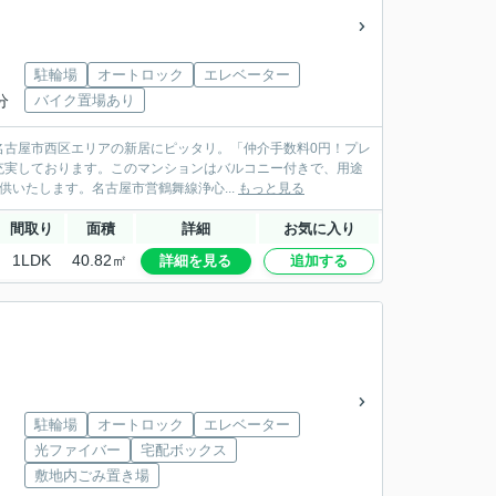
駐輪場
オートロック
エレベーター
分
バイク置場あり
名古屋市西区エリアの新居にピッタリ。「仲介手数料0円！プレ
充実しております。このマンションはバルコニー付きで、用途
いたします。名古屋市営鶴舞線浄心...
もっと見る
間取り
面積
詳細
お気に入り
1LDK
40.82㎡
詳細を見る
追加する
駐輪場
オートロック
エレベーター
光ファイバー
宅配ボックス
敷地内ごみ置き場