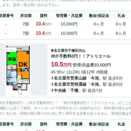
します。是非一度お問い合わせ下さい。
部屋番号
所在階
賃料
管理費・共益費
敷金/保証金
礼金
10.4
-
7階
10,000円
0ヶ月
0ヶ月
万円
10.4
-
7階
10,000円
0ヶ月
0ヶ月
万円
マンション
名古屋市千種区
内山
仲介手数料0円！！アトリエール
10.5
万円
管理/共益費10,000円
45.90㎡ (1LDK) /築12年 /8階建
名古屋市営東山線
「
今池
」駅 徒歩5分
名古屋市営桜通線
「
今池
」駅 徒歩5分
中央線
「
千種
」駅 徒歩7分
仲介手数料0円！！仲介手数料0円！！ 「仲介手数料0円！！アトリエール」のここ
池駅にも近くて便利。オートロックで管理されている物件なので、部外者の侵入を
ているため、荷物の受け取りのために早く帰宅する必要がありません。室内設備は洗面
部屋番号
所在階
賃料
管理費・共益費
敷金/保証金
礼金