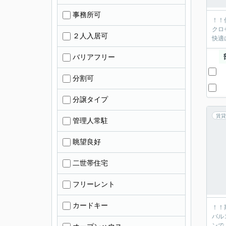
事務所可
！！
クロ
２人入居可
快適
バリアフリー
分割可
分譲タイプ
賃貸
管理人常駐
眺望良好
二世帯住宅
フリーレント
カードキー
！！
バル
ンで