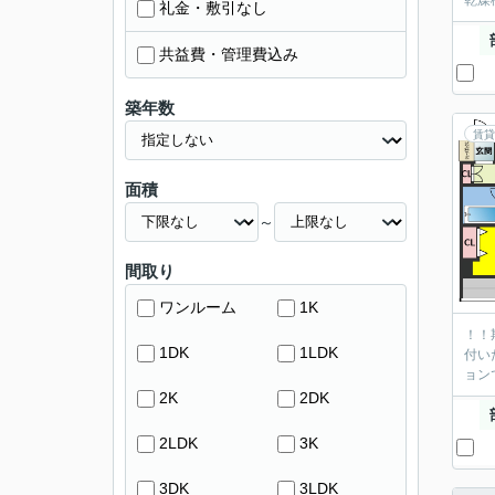
乾燥
礼金・敷引なし
共益費・管理費込み
築年数
賃貸
面積
～
間取り
ワンルーム
1K
！！
1DK
1LDK
付い
ョン
2K
2DK
2LDK
3K
3DK
3LDK