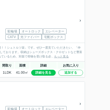
駐輪場
オートロック
エレベーター
CATV
光ファイバー
宅配ボックス
0円！！シュトルツ栄」です。ぜひ一度見ていただきたい、「仲
実しております。収納はシューズボックス・クロゼットなど豊富
いるため、対面で荷物を受け取る必...
もっと見る
間取り
面積
詳細
お気に入り
1LDK
41.00㎡
詳細を見る
追加する
駐輪場
オートロック
エレベーター