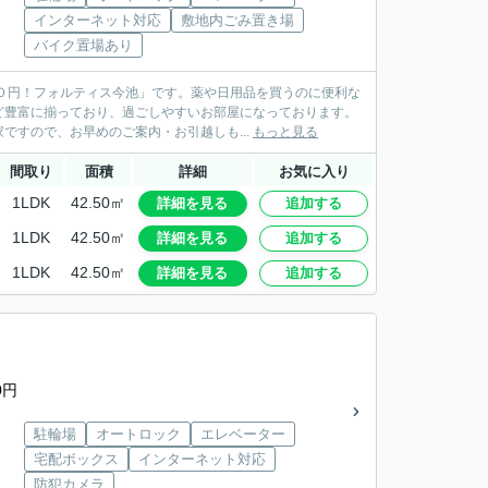
インターネット対応
敷地内ごみ置き場
バイク置場あり
０円！フォルティス今池」です。薬や日用品を買うのに便利な
ど豊富に揃っており、過ごしやすいお部屋になっております。
すので、お早めのご案内・お引越しも...
もっと見る
間取り
面積
詳細
お気に入り
1LDK
42.50㎡
詳細を見る
追加する
1LDK
42.50㎡
詳細を見る
追加する
1LDK
42.50㎡
詳細を見る
追加する
0円
駐輪場
オートロック
エレベーター
宅配ボックス
インターネット対応
防犯カメラ