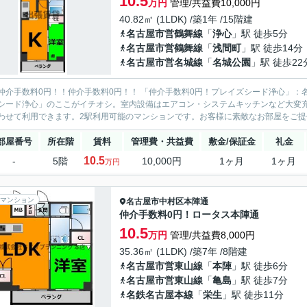
10.5
万円
管理/共益費10,000円
40.82㎡ (1LDK) /築1年 /15階建
名古屋市営鶴舞線
「
浄心
」駅 徒歩5分
名古屋市営鶴舞線
「
浅間町
」駅 徒歩14分
名古屋市営名城線
「
名城公園
」駅 徒歩22
仲介手数料0円！！仲介手数料0円！！ 「仲介手数料0円！プレイズシード浄心」：
シード浄心」のここがイチオシ。室内設備はエアコン・システムキッチンなど大変
わせて利用できます。2駅利用可能のマンションです。お客様に素敵なお部屋をご提供
部屋番号
所在階
賃料
管理費・共益費
敷金/保証金
礼金
10.5
-
5階
10,000円
1ヶ月
1ヶ月
万円
マンション
名古屋市中村区
本陣通
仲介手数料0円！ロータス本陣通
10.5
万円
管理/共益費8,000円
35.36㎡ (1LDK) /築7年 /8階建
名古屋市営東山線
「
本陣
」駅 徒歩6分
名古屋市営東山線
「
亀島
」駅 徒歩7分
名鉄名古屋本線
「
栄生
」駅 徒歩11分