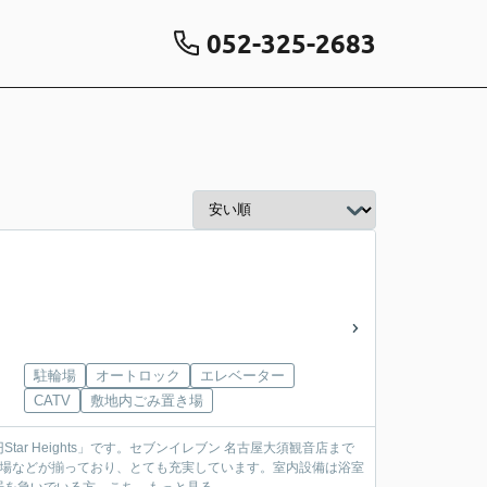
052-325-2683
駐輪場
オートロック
エレベーター
CATV
敷地内ごみ置き場
r Heights」です。セブンイレブン 名古屋大須観音店まで
き場などが揃っており、とても充実しています。室内設備は浴室