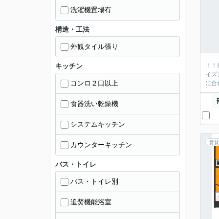
洗濯機置場有
構造・工法
外観タイル張り
キッチン
！！
イズ
コンロ２口以上
に合
食器洗い乾燥機
システムキッチン
賃貸
カウンターキッチン
バス・トイレ
バス・トイレ別
追焚機能浴室