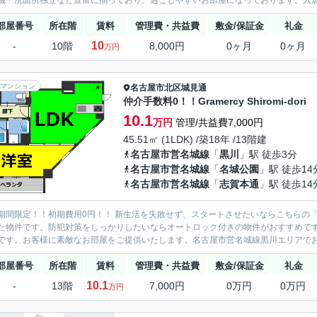
機・洗面所独立など豊富に揃っており、過ごしやすいお部屋になっております。入居を
部屋番号
所在階
賃料
管理費・共益費
敷金/保証金
礼金
10
-
10階
8,000円
0ヶ月
0ヶ月
万円
マンション
名古屋市北区
城見通
仲介手数料0！！Gramercy Shiromi-dori
10.1
万円
管理/共益費7,000円
45.51㎡ (1LDK) /築18年 /13階建
名古屋市営名城線
「
黒川
」駅 徒歩3分
名古屋市営名城線
「
名城公園
」駅 徒歩14
名古屋市営名城線
「
志賀本通
」駅 徒歩14
期間限定！！初期費用0円！！ 新生活を失敗せず、スタートさせたいならこちらの「Grame
た物件です。防犯対策をしっかりしたいならオートロック付きの物件がおすすめで
です。お客様に素敵なお部屋をご提供いたします。名古屋市営名城線黒川エリアでお部
部屋番号
所在階
賃料
管理費・共益費
敷金/保証金
礼金
10.1
-
13階
7,000円
0万円
0万円
万円