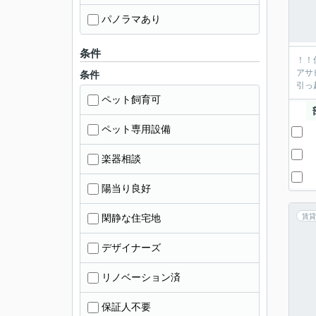
パノラマあり
条件
！！
アサ
条件
引っ
ペット飼育可
ペット専用設備
楽器相談
陽当り良好
閑静な住宅地
賃貸
デザイナーズ
リノベーション済
保証人不要