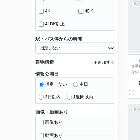
賃貸
4K
4DK
4LDK以上
駅・バス停からの時間
！！
建物構造
追加する
介手
なの
情報公開日
指定しない
本日
3日以内
1週間以内
賃貸
画像・動画あり
画像あり
動画あり