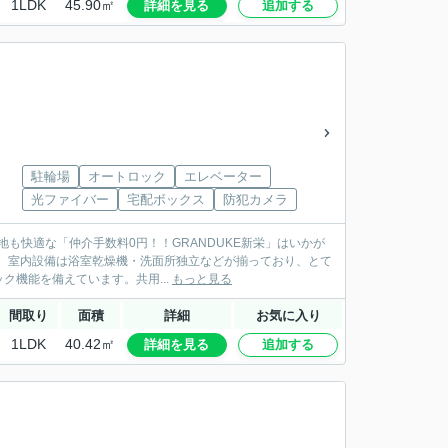
1LDK
45.90㎡
詳細を見る
追加する
駐輪場
オートロック
エレベーター
光ファイバー
宅配ボックス
防犯カメラ
も快適な「仲介手数料0円！！GRANDUKE新栄」はいかが
す。室内設備は浴室乾燥機・洗面所独立などが揃っており、とて
機能を備えています。共用...
もっと見る
間取り
面積
詳細
お気に入り
1LDK
40.42㎡
詳細を見る
追加する