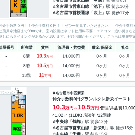
名古屋市営東山線
「
今池
」駅 徒歩8分
名古屋市営東山線
「
池下
」駅 徒歩10分
名古屋市営桜通線
「
吹上
」駅 徒歩17分
仲介手数料０円！！仲介手数料０円！！ ぜひ一度見ていただきたい、「仲介手数料
ヒ薬局今池店まで99mです。室内設備はネット使用料不要・エアコン・追い焚きな
越しにもタイミングがあるかと思います。ぜひお聞かせください。こちらは現在空家で
部屋番号
所在階
賃料
管理費・共益費
敷金/保証金
礼金
10.3
-
8階
14,000円
0ヶ月
0ヶ月
万円
10.5
-
8階
14,000円
0ヶ月
0ヶ月
万円
11
-
13階
14,000円
0ヶ月
0ヶ月
万円
マンション
名古屋市中区
新栄
仲介手数料0円グランルクレ新栄イースト
10.3
10.5
万円～
万円
管理/共益費10,00
41.02㎡ (1LDK) /築8年 /12階建
中央線
「
鶴舞
」駅 徒歩12分
名古屋市営東山線
「
新栄町
」駅 徒歩15分
中央線
「
千種
」駅 徒歩15分