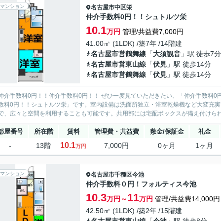
マンション
名古屋市中区
栄
仲介手数料0円！！シュトルツ栄
10.1
万円
管理/共益費7,000円
41.00㎡ (1LDK) /築7年 /14階建
名古屋市営鶴舞線
「
大須観音
」駅 徒歩7分
名古屋市営東山線
「
伏見
」駅 徒歩14分
名古屋市営鶴舞線
「
伏見
」駅 徒歩14分
仲介手数料0円！！仲介手数料0円！！ ぜひ一度見ていただきたい、「仲介手数料
数料0円！！シュトルツ栄」です。室内設備は洗面所独立・浴室乾燥機など大変充
で、広々と空間を利用することも可能です。共用部には宅配ボックスが備え付けられて
部屋番号
所在階
賃料
管理費・共益費
敷金/保証金
礼金
10.1
-
13階
7,000円
0ヶ月
1ヶ月
万円
マンション
名古屋市千種区
今池
仲介手数料０円！フォルティス今池
10.3
11
万円～
万円
管理/共益費14,000円
42.50㎡ (1LDK) /築2年 /15階建