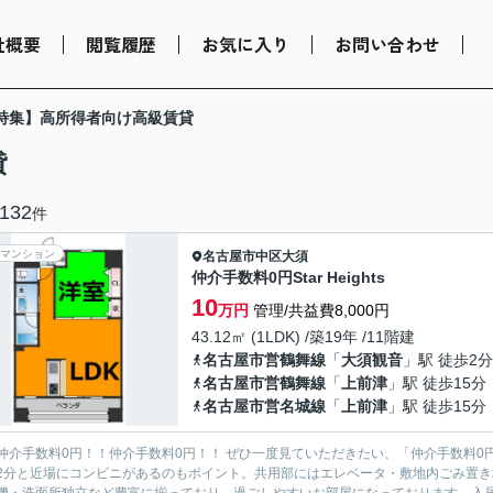
社概要
閲覧履歴
お気に入り
お問い合わせ
特集】高所得者向け高級賃貸
貸
132
件
マンション
名古屋市中区
大須
仲介手数料0円Star Heights
10
万円
管理/共益費8,000円
43.12㎡ (1LDK) /築19年 /11階建
名古屋市営鶴舞線
「
大須観音
」駅 徒歩2分
名古屋市営鶴舞線
「
上前津
」駅 徒歩15分
名古屋市営名城線
「
上前津
」駅 徒歩15分
仲介手数料0円！！仲介手数料0円！！ ぜひ一度見ていただきたい、「仲介手数料0円Sta
2分と近場にコンビニがあるのもポイント。共用部にはエレベータ・敷地内ごみ置