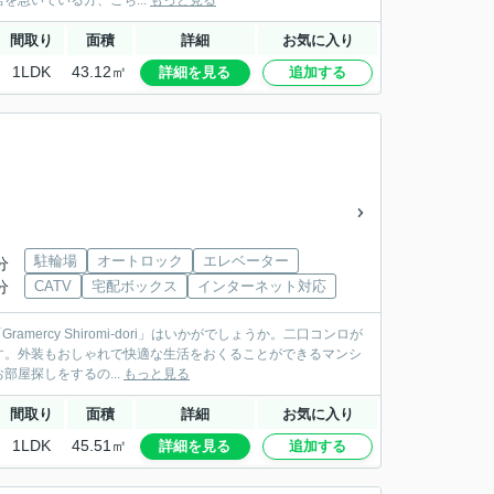
急いでいる方、こち...
もっと見る
間取り
面積
詳細
お気に入り
1LDK
43.12㎡
詳細を見る
追加する
駐輪場
オートロック
エレベーター
分
分
CATV
宅配ボックス
インターネット対応
rcy Shiromi-dori」はいかがでしょうか。二口コンロが
す。外装もおしゃれで快適な生活をおくることができるマンシ
屋探しをするの...
もっと見る
間取り
面積
詳細
お気に入り
1LDK
45.51㎡
詳細を見る
追加する