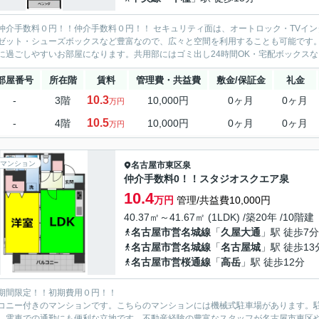
仲介手数料０円！！仲介手数料０円！！ セキュリティ面は、オートロック・TVイ
ゼット・シューズボックスなど豊富なので、広々と空間を利用することも可能です
に過ごしやすいお部屋になります。共用部にはゴミ出し24時間OK・宅配ボックスなど
部屋番号
所在階
賃料
管理費・共益費
敷金/保証金
礼金
10.3
-
3階
10,000円
0ヶ月
0ヶ月
万円
10.5
-
4階
10,000円
0ヶ月
0ヶ月
万円
マンション
名古屋市東区
泉
仲介手数料0！！スタジオスクエア泉
10.4
万円
管理/共益費10,000円
40.37㎡～41.67㎡ (1LDK) /築20年 /10階建
名古屋市営名城線
「
久屋大通
」駅 徒歩7分
名古屋市営名城線
「
名古屋城
」駅 徒歩13
名古屋市営桜通線
「
高岳
」駅 徒歩12分
期間限定！！初期費用０円！！
コニー付きのマンションです。こちらのマンションには機械式駐車場があります。駐
、電車での通勤にも便利な立地です。不動産経験の豊富なスタッフが名古屋市東区