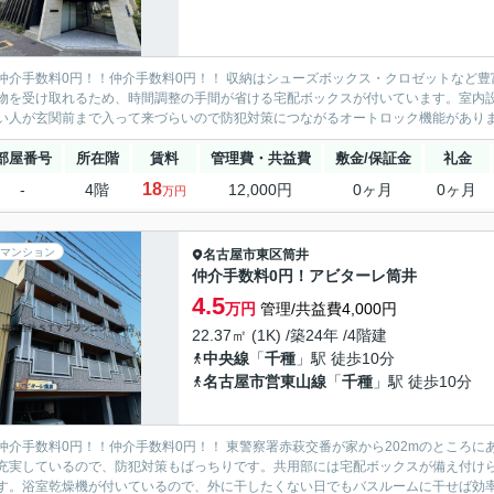
仲介手数料0円！！仲介手数料0円！！ 収納はシューズボックス・クロゼットなど
物を受け取れるため、時間調整の手間が省ける宅配ボックスが付いています。室内
い人が玄関前まで入って来づらいので防犯対策につながるオートロック機能があります
部屋番号
所在階
賃料
管理費・共益費
敷金/保証金
礼金
18
-
4階
12,000円
0ヶ月
0ヶ月
万円
マンション
名古屋市東区
筒井
仲介手数料0円！アビターレ筒井
4.5
万円
管理/共益費4,000円
22.37㎡ (1K) /築24年 /4階建
中央線
「
千種
」駅 徒歩10分
名古屋市営東山線
「
千種
」駅 徒歩10分
仲介手数料0円！！仲介手数料0円！！ 東警察署赤萩交番が家から202mのところ
充実しているので、防犯対策もばっちりです。共用部には宅配ボックスが備え付け
す。浴室乾燥機が付いているので、外に干したくない日でもバスルームに干せば効率よ