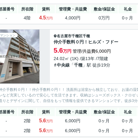
部屋番号
所在階
賃料
管理費・共益費
敷金/保証金
礼金
4.5
-
4階
4,000円
0万円
0ヶ月
万円
マンション
名古屋市千種区
千種
仲介手数料０円！ヒルズ・フドー
5.6
万円
管理/共益費6,000円
24.02㎡ (1K) /築13年 /7階建
中央線
「
千種
」駅 徒歩19分
仲介手数料０円！！仲介手数料０円！！ 洗面所は浴室から独立しており、お湯の湿
ンなど充実しているので安心して生活できます。収納はシューズボックス・クロゼ
造りとデザインに関して、自信をもって情報を提供できるマンションです。徒歩3分の
部屋番号
所在階
賃料
管理費・共益費
敷金/保証金
礼金
5.6
-
2階
6,000円
0ヶ月
0ヶ月
万円
5.6
-
2階
6,000円
0ヶ月
0ヶ月
万円