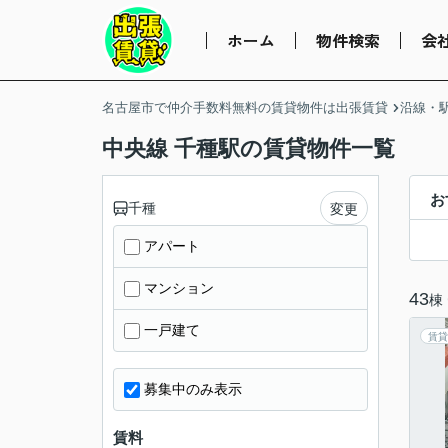
ホーム
物件検索
会
名古屋市で仲介手数料無料の賃貸物件は出張賃貸
沿線・
中央線 千種駅の賃貸物件一覧
お
千種
変更
アパート
マンション
43
棟
一戸建て
賃貸
募集中のみ表示
賃料