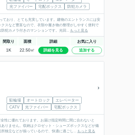
光ファイバー
宅配ボックス
防犯カメラ
揃っており、とても充実しています。建物のエントランスには安
ックスなど豊富なので、衣類や履き物の整理がしやすく便利で
犯カメラ付きのマンションです。光回...
もっと見る
間取り
面積
詳細
お気に入り
1K
22.50㎡
詳細を見る
追加する
駐輪場
オートロック
エレベーター
CATV
光ファイバー
宅配ボックス
安全性に優れております。お届け指定時間に間に合わないと
はありません。収納はクロゼット・シューズボックスなどが備
所独立などが揃っているので、快適に過ごし...
もっと見る