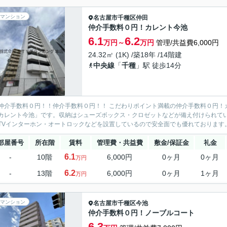
マンション
名古屋市千種区
仲田
仲介手数料０円！カレント今池
6.1
6.2
万円～
万円
管理/共益費6,000円
24.32㎡ (1K) /築18年 /14階建
中央線
「
千種
」駅 徒歩14分
仲介手数料０円！！仲介手数料０円！！ こだわりポイント満載の仲介手数料０円！
カレント今池」です。収納はシューズボックス・クロゼットなどが備え付けられて
TVインターホン・オートロックなどを設置しているので安全面でも優れております。
部屋番号
所在階
賃料
管理費・共益費
敷金/保証金
礼金
6.1
-
10階
6,000円
0ヶ月
0ヶ月
万円
6.2
-
13階
6,000円
0ヶ月
1ヶ月
万円
マンション
名古屋市千種区
今池
仲介手数料０円！ノーブルコート
6.3