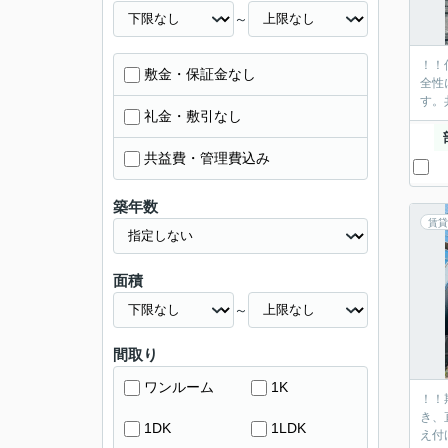
～
！！
敷金・保証金なし
全性
す。
礼金・敷引なし
共益費・管理費込み
築年数
賃貸
面積
～
間取り
ワンルーム
1K
！！
き、
1DK
1LDK
え付