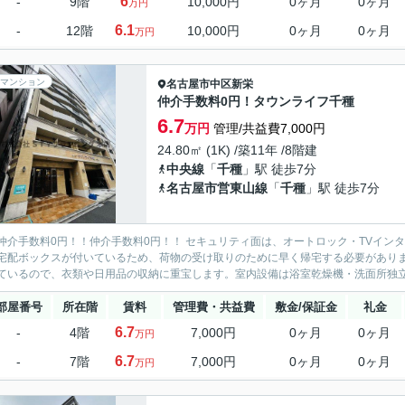
6
-
9階
10,000円
0ヶ月
0ヶ月
万円
6.1
-
12階
10,000円
0ヶ月
0ヶ月
万円
マンション
名古屋市中区
新栄
仲介手数料0円！タウンライフ千種
6.7
万円
管理/共益費7,000円
24.80㎡ (1K) /築11年 /8階建
中央線
「
千種
」駅 徒歩7分
名古屋市営東山線
「
千種
」駅 徒歩7分
仲介手数料0円！！仲介手数料0円！！ セキュリティ面は、オートロック・TVイン
宅配ボックスが付いているため、荷物の受け取りのために早く帰宅する必要があり
ているので、衣類や日用品の収納に重宝します。室内設備は浴室乾燥機・洗面所独立な
部屋番号
所在階
賃料
管理費・共益費
敷金/保証金
礼金
6.7
-
4階
7,000円
0ヶ月
0ヶ月
万円
6.7
-
7階
7,000円
0ヶ月
0ヶ月
万円