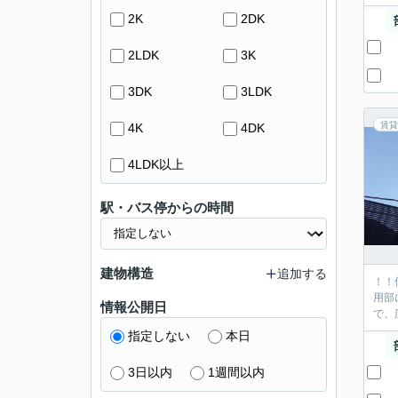
2K
2DK
2LDK
3K
3DK
3LDK
賃貸
4K
4DK
4LDK以上
駅・バス停からの時間
建物構造
追加する
！！
用部
情報公開日
で、
指定しない
本日
3日以内
1週間以内