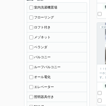
室内洗濯機置場
フローリング
ロフト付き
賃貸
メゾネット
ベランダ
バルコニー
ルーフバルコニー
！！
ーホ
オール電化
す。
エレベーター
照明器具付き