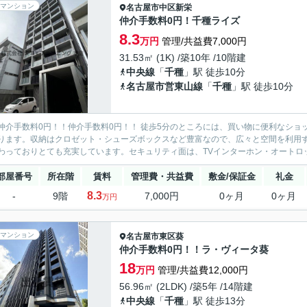
マンション
名古屋市中区
新栄
仲介手数料0円！千種ライズ
8.3
万円
管理/共益費7,000円
31.53㎡ (1K) /築10年 /10階建
中央線
「
千種
」駅 徒歩10分
名古屋市営東山線
「
千種
」駅 徒歩10分
仲介手数料0円！！仲介手数料0円！！ 徒歩5分のところには、買い物に便利なショ
ります。収納はクロゼット・シューズボックスなど豊富なので、広々と空間を利用
わっておりとても充実しています。セキュリティ面は、TVインターホン・オートロッ
部屋番号
所在階
賃料
管理費・共益費
敷金/保証金
礼金
8.3
-
9階
7,000円
0ヶ月
0ヶ月
万円
マンション
名古屋市東区
葵
仲介手数料0円！！ラ・ヴィータ葵
18
万円
管理/共益費12,000円
56.96㎡ (2LDK) /築5年 /14階建
中央線
「
千種
」駅 徒歩13分