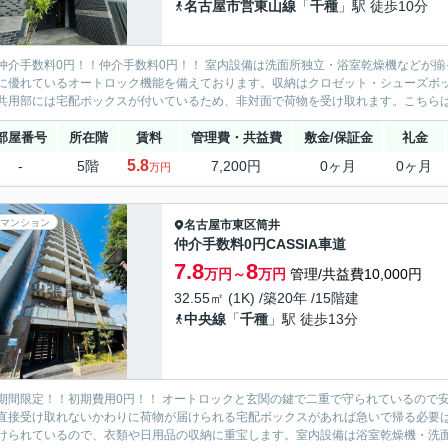
名古屋市営東山線
「
千種
」駅 徒歩10分
仲介手数料0円！！仲介手数料0円！！ 室内設備は洗面所独立・浴室乾燥機などが
に優れているオートロック機能を備えております。収納はクロゼット・シューズボ
共用部には宅配ボックスが付いているため、非対面で荷物を受け取れます。こちらは防
部屋番号
所在階
賃料
管理費・共益費
敷金/保証金
礼金
5.8
-
5階
7,200円
0ヶ月
0ヶ月
万円
マンション
名古屋市東区
筒井
仲介手数料0円CASSIA車道
7.8
8
万円～
万円
管理/共益費10,000円
32.55㎡ (1K) /築20年 /15階建
中央線
「
千種
」駅 徒歩13分
期間限定！！初期費用0円！！ オートロックと玄関の鍵で二重で守られているので
直接受け取れないかわりに荷物が届けられる宅配ボックスがあれば急いで帰る必要
けられているので、衣類や日用品の収納に重宝します。室内設備は浴室乾燥機・洗面