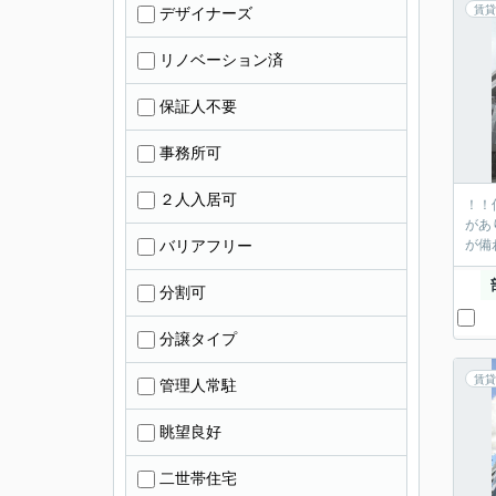
賃貸
デザイナーズ
リノベーション済
保証人不要
事務所可
２人入居可
！！
があ
バリアフリー
が備
分割可
分譲タイプ
賃貸
管理人常駐
眺望良好
二世帯住宅