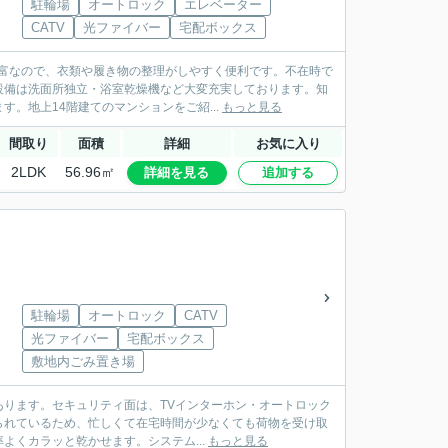
駐輪場
オートロック
エレベーター
CATV
光ファイバー
宅配ボックス
豊富なので、衣類や履き物の整理がしやすく便利です。不在時で
設備は洗面所独立・浴室乾燥機など大変充実しております。知
。地上14階建てのマンションをご紹...
もっと見る
間取り
面積
詳細
お気に入り
2LDK
56.96㎡
詳細を見る
追加する
駐輪場
オートロック
CATV
光ファイバー
宅配ボックス
敷地内ごみ置き場
にあります。セキュリティ面は、TVインターホン・オートロック
られているため、忙しくて在宅時間が少なくても荷物を受け取
くカラッと乾かせます。システム...
もっと見る