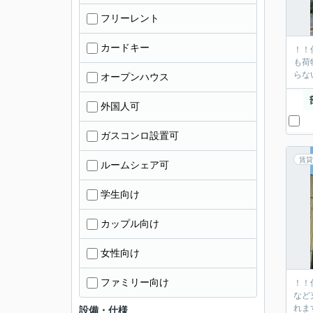
フリーレント
カードキー
！！
も荷
らな
オープンハウス
外国人可
ガスコンロ設置可
賃貸
ルームシェア可
学生向け
カップル向け
女性向け
ファミリー向け
！！
など
れま
設備・仕様