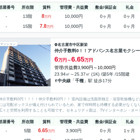
部屋番号
所在階
賃料
管理費・共益費
敷金/保証金
礼金
8
-
13階
10,000円
0ヶ月
0ヶ月
万円
7.8
-
15階
10,000円
0ヶ月
0ヶ月
万円
マンション
名古屋市中区
新栄
仲介手数料0！！アドバンス名古屋モクシー
6
6.65
万円～
万円
管理/共益費3,900円～10,000円
23.94㎡～25.37㎡ (1K) /築5年 /15階建
中央線
「
千種
」駅 徒歩17分
仲介手数料0円！！！！仲介手数料0円！！ 室内設備は洗面所独立・浴室乾燥機な
には宅配ボックスが備え付けられているため、家で何時間も待機する必要がなくな
広々と空間を利用することも可能です。セキュリティ面は、TVインターホン・オート
部屋番号
所在階
賃料
管理費・共益費
敷金/保証金
礼金
6.65
-
5階
3,900円
0ヶ月
1ヶ月
万円