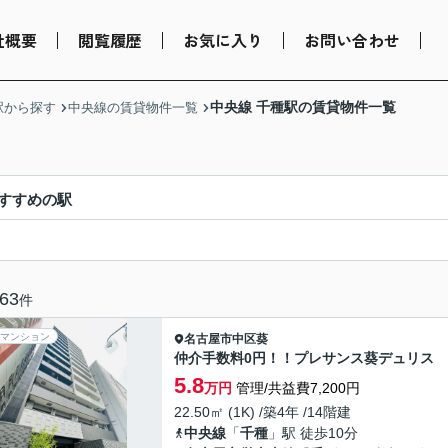
社概要
閲覧履歴
お気に入り
お問い合わせ
中央線 千種駅の賃貸物件一覧
駅から探す
中央線の賃貸物件一覧
すすめの駅
63
件
マンション
名古屋市中区
葵
仲介手数料0円！！プレサンス葵デュリス
5.8
万円
管理/共益費7,200円
22.50㎡ (1K) /築4年 /14階建
中央線
「
千種
」駅 徒歩10分