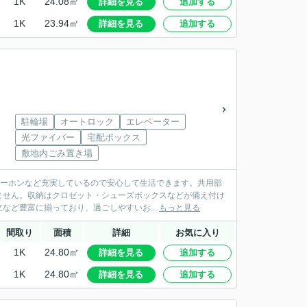
1K
24.08㎡
詳細を見る
追加する
1K
23.94㎡
詳細を見る
追加する
駐輪場
オートロック
エレベーター
光ファイバー
宅配ボックス
敷地内ごみ置き場
ターホンなど充実しているので安心して生活できます。共用部
ません。収納はクロゼット・シューズボックスなどが備え付け
ど豊富に揃っており、過ごしやすいお...
もっと見る
間取り
面積
詳細
お気に入り
1K
24.80㎡
詳細を見る
追加する
1K
24.80㎡
詳細を見る
追加する