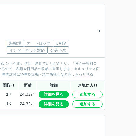
駐輪場
オートロック
CATV
インターネット対応
公共下水
カレント今池。ぜひ一度見ていただきたい、「仲介手数料０
いるので、衣類や日用品の収納に重宝します。セキュリティ面
室内設備は浴室乾燥機・洗面所独立など充...
もっと見る
間取り
面積
詳細
お気に入り
1K
24.32㎡
詳細を見る
追加する
1K
24.32㎡
詳細を見る
追加する