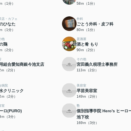
7ｍ（1分）
58ｍ（1分）
茶店・カフェ
外科
のひなた
ごとう外科・皮フ科
8ｍ（1分）
80ｍ（1分）
の他
居酒屋
の鶏
酒と肴 もり
8ｍ（2分）
90ｍ（2分）
行
その他
用組合愛知商銀今池支店
宮田義久税理士事務所
12ｍ（2分）
113ｍ（2分）
合病院
美容室
水クリニック
早苗美容室
42ｍ（2分）
149ｍ（2分）
容室
塾
ーロ(PURO)
個別指導学院 Hero's ヒーロ
69ｍ（3分）
池下校
169ｍ（3分）