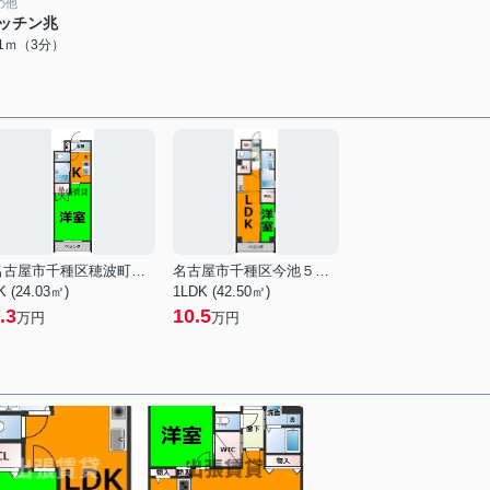
の他
ッチン兆
91ｍ（3分）
名古屋市千種区穂波町１丁目
名古屋市千種区今池５丁目
K (24.03㎡)
1LDK (42.50㎡)
.3
10.5
万円
万円