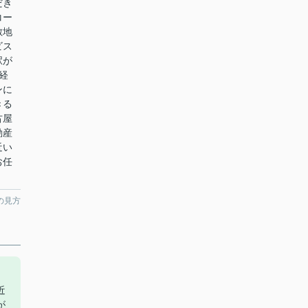
だき
コー
敷地
ビス
駅が
経
ンに
きる
古屋
動産
近い
お任
の見方
近
が