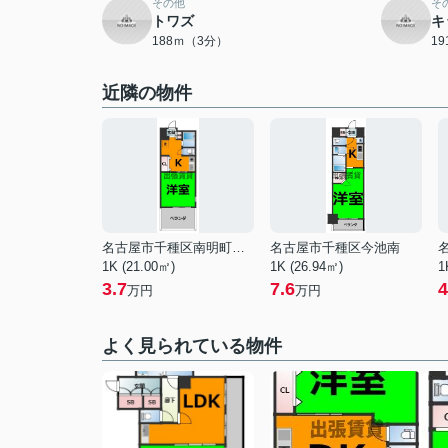
その他
そ
トワズ
キ
188ｍ（3分）
1
近隣の物件
名古屋市千種区南明町２丁目
名古屋市千種区今池南
1K (21.00㎡)
1K (26.94㎡)
1
3.7
7.6
4
万円
万円
よく見られている物件