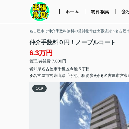
ホーム
物件検索
会
名古屋市で仲介手数料無料の賃貸物件は出張賃貸
名古屋
仲介手数料０円！ノーブルコート
6.3万円
管理/共益費 7,000円
愛知県
名古屋市千種区
今池
５丁目
名古屋市営東山線「今池」駅徒歩9分
名古屋市営東
1
/
19