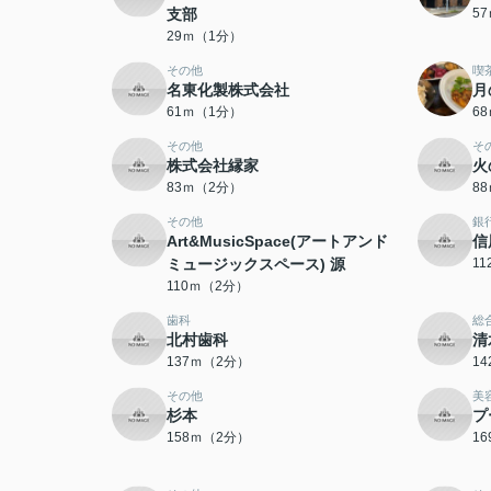
支部
5
29ｍ（1分）
その他
喫
名東化製株式会社
月
61ｍ（1分）
6
その他
そ
株式会社縁家
火
83ｍ（2分）
8
その他
銀
Art&MusicSpace(アートアンド
信
ミュージックスペース) 源
1
110ｍ（2分）
歯科
総
北村歯科
清
137ｍ（2分）
1
その他
美
杉本
プ
158ｍ（2分）
1