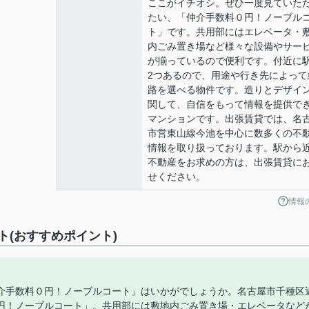
ここがイチオシ。ぜひ一度見ていた
たい、「仲介手数料０円！ノーブル
ト」です。共用部にはエレベータ・
内ごみ置き場など様々な設備やサー
が揃っているので便利です。付近に
2つあるので、用途や行き先によって
路を選べる物件です。造りとデザイ
関して、自信をもって情報を提供で
マンションです。出張賃貸では、名
市営東山線今池を中心に数多くの不
情報を取り扱っております。駅から
不動産をお求めの方は、出張賃貸に
せください。
情報
(おすすめポイント)
介手数料０円！ノーブルコート」はいかがでしょうか。名古屋市千種区
円！ノーブルコート」。共用部には敷地内ごみ置き場・エレベータなど