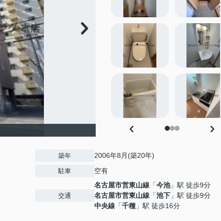
2006年8月(築20年)
築年
空有
駐車
名古屋市営東山線
「
今池
」駅 徒歩9分
名古屋市営東山線
「
池下
」駅 徒歩9分
交通
中央線
「
千種
」駅 徒歩16分