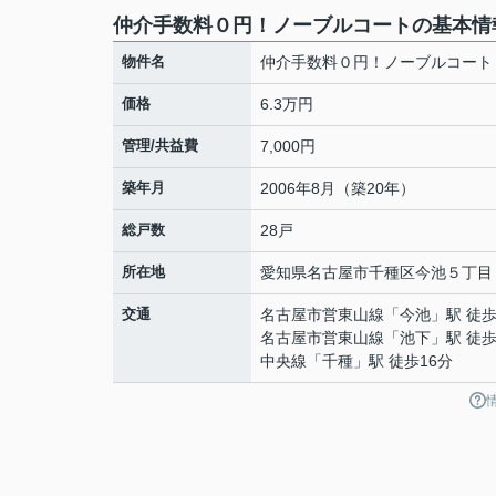
仲介手数料０円！ノーブルコートの基本情
物件名
仲介手数料０円！ノーブルコート
価格
6.3万円
管理/共益費
7,000円
築年月
2006年8月（築20年）
総戸数
28戸
所在地
愛知県
名古屋市千種区
今池
５丁目
交通
名古屋市営東山線
「
今池
」駅 徒歩
名古屋市営東山線
「
池下
」駅 徒歩
中央線
「
千種
」駅 徒歩16分