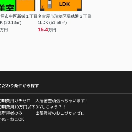
古屋市中区新栄１丁目
名古屋市瑞穂区瑞穂通３丁目
K (30.13㎡)
1LDK (51.58㎡)
15.4
万円
万円
こだわり条件から探す
初期費用ガチゼロ
入居審査頑張っちゃいます！
初期費用10万円以下
DIYしちゃう？！
高所得者のみ
出張賃貸のおこづかいゼロ
いぬ・ねこOK