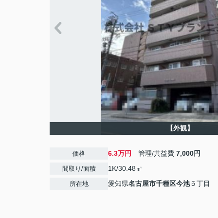
【外観】
6.3万円
管理/共益費
7,000円
価格
1K/30.48㎡
間取り/面積
愛知県
名古屋市千種区
今池
５丁目
所在地