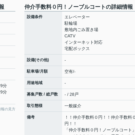
報
仲介手数料０円！ノーブルコートの詳細情報
設備条件
エレベーター
駐輪場
敷地内ごみ置き場
CATV
インターネット対応
宅配ボックス
設備(その他)
-
駐車場/月額
空有/-
用途地域
-
9分
9分
募集戸数 / 総戸数
- / 28戸
取引態様
一般媒介
情報の見方
備考
！！仲介手数料０円！！仲介手数料
円！！
「仲介手数料０円！ノーブルコート