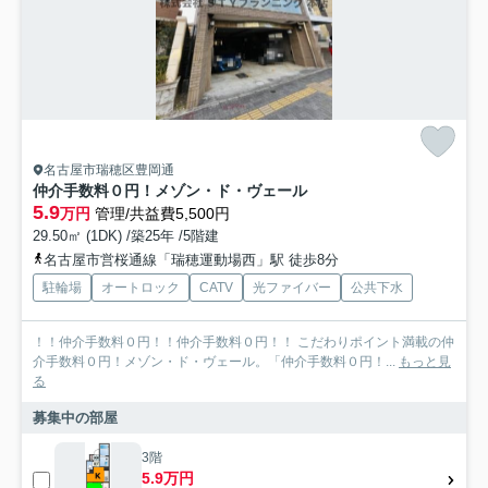
名古屋市瑞穂区豊岡通
仲介手数料０円！メゾン・ド・ヴェール
5.9
万円
管理/共益費5,500円
29.50㎡ (1DK) /築25年 /5階建
名古屋市営桜通線「瑞穂運動場西」駅 徒歩8分
駐輪場
オートロック
CATV
光ファイバー
公共下水
！！仲介手数料０円！！仲介手数料０円！！ こだわりポイント満載の仲
介手数料０円！メゾン・ド・ヴェール。「仲介手数料０円！...
もっと見
る
募集中の部屋
3階
5.9万円