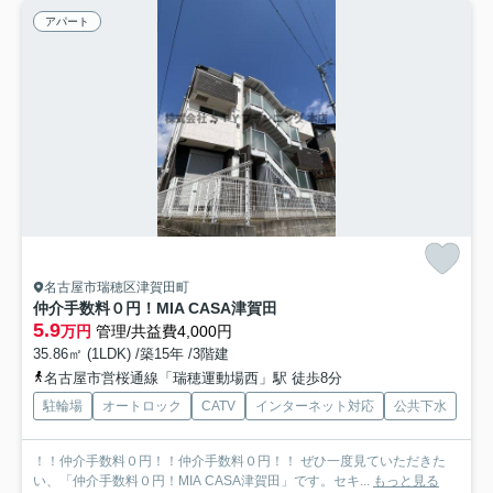
アパート
名古屋市瑞穂区津賀田町
仲介手数料０円！MIA CASA津賀田
5.9
万円
管理/共益費4,000円
35.86㎡ (1LDK) /築15年 /3階建
名古屋市営桜通線「瑞穂運動場西」駅 徒歩8分
駐輪場
オートロック
CATV
インターネット対応
公共下水
！！仲介手数料０円！！仲介手数料０円！！ ぜひ一度見ていただきた
い、「仲介手数料０円！MIA CASA津賀田」です。セキ...
もっと見る