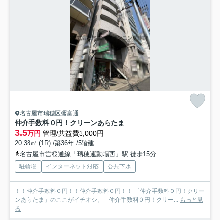
名古屋市瑞穂区彌富通
仲介手数料０円！クリーンあらたま
3.5
万円
管理/共益費3,000円
20.38㎡ (1R) /築36年 /5階建
名古屋市営桜通線「瑞穂運動場西」駅 徒歩15分
駐輪場
インターネット対応
公共下水
！！仲介手数料０円！！仲介手数料０円！！ 「仲介手数料０円！クリー
ンあらたま」のここがイチオシ。「仲介手数料０円！クリー...
もっと見
る