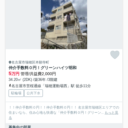
名古屋市瑞穂区本願寺町
仲介手数料０円！グリーンハイツ明和
5
万円
管理/共益費2,000円
34.20㎡ (2DK) /築36年 /3階建
名古屋市営桜通線「瑞穂運動場西」駅 徒歩11分
駐輪場
公共下水
！！仲介手数料０円！！仲介手数料０円！！ 名古屋市瑞穂区エリアでの
住まいなら、住み心地も快適な「仲介手数料０円！グリーン...
もっと見
る
募集中の部屋