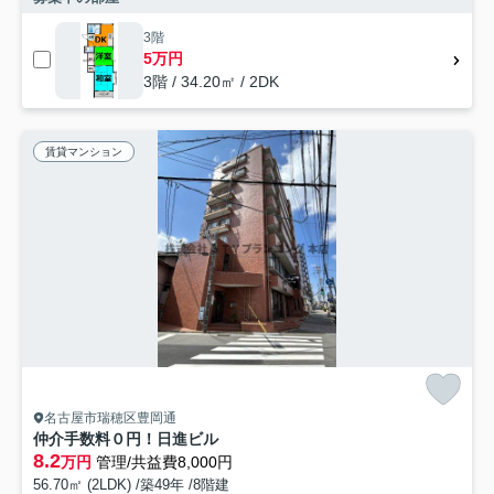
3階
5万円
3階 / 34.20㎡ / 2DK
賃貸マンション
名古屋市瑞穂区豊岡通
仲介手数料０円！日進ビル
8.2
万円
管理/共益費8,000円
56.70㎡ (2LDK) /築49年 /8階建