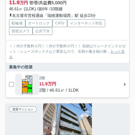
11.9
万円
管理/共益費5,000円
46.61㎡ (1LDK) /築6年 /10階建
名古屋市営桜通線「瑞穂運動場西」駅 徒歩23分
駐輪場
オートロック
CATV
インターネット対応
防犯カメラ
公共下水
！！仲介手数料０円！！仲介手数料０円！！ 収納はウォークインクロゼ
ット・シューズボックスなど豊富なので、衣類や履き物の整...
もっと見
る
募集中の部屋
2階
11.9万円
2階 / 46.61㎡ / 1LDK
賃貸マンション