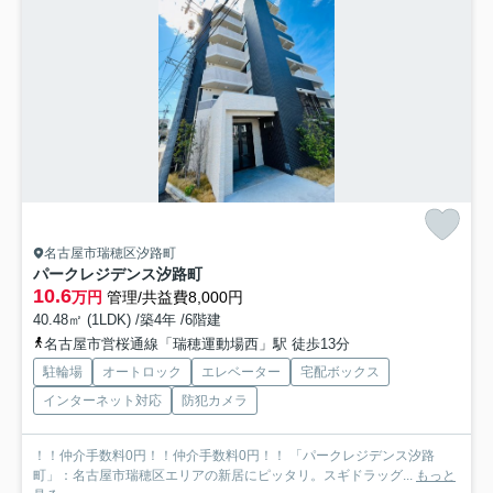
名古屋市瑞穂区汐路町
パークレジデンス汐路町
10.6
万円
管理/共益費8,000円
40.48㎡ (1LDK) /築4年 /6階建
名古屋市営桜通線「瑞穂運動場西」駅 徒歩13分
駐輪場
オートロック
エレベーター
宅配ボックス
インターネット対応
防犯カメラ
！！仲介手数料0円！！仲介手数料0円！！ 「パークレジデンス汐路
町」：名古屋市瑞穂区エリアの新居にピッタリ。スギドラッグ...
もっと