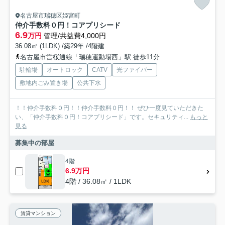
名古屋市瑞穂区姫宮町
仲介手数料０円！コアプリシード
6.9
万円
管理/共益費4,000円
36.08㎡ (1LDK) /築29年 /4階建
名古屋市営桜通線「瑞穂運動場西」駅 徒歩11分
駐輪場
オートロック
CATV
光ファイバー
敷地内ごみ置き場
公共下水
！！仲介手数料０円！！仲介手数料０円！！ ぜひ一度見ていただきた
い、「仲介手数料０円！コアプリシード」です。セキュリティ...
もっと
見る
募集中の部屋
4階
6.9万円
4階 / 36.08㎡ / 1LDK
賃貸マンション