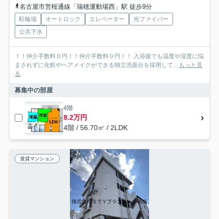
名古屋市営桜通線「瑞穂運動場西」駅 徒歩9分
駐輪場
オートロック
エレベーター
光ファイバー
公共下水
！！仲介手数料０円！！仲介手数料０円！！ 入浴後でも温度や湿度に悩
まされずに化粧やヘアメイクができる独立洗面台を採用して...
もっと見
る
募集中の部屋
4階
8.2万円
4階 / 56.70㎡ / 2LDK
賃貸マンション