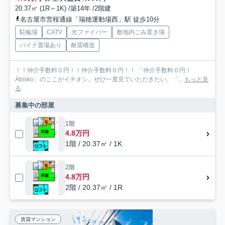
20.37㎡ (1R～1K) /築14年 /2階建
名古屋市営桜通線「瑞穂運動場西」駅 徒歩10分
駐輪場
CATV
光ファイバー
敷地内ごみ置き場
バイク置場あり
耐震構造
！！仲介手数料０円！！仲介手数料０円！！ 「仲介手数料０円！
Abisko」のここがイチオシ。ぜひ一度見ていただきたい、「...
もっと見
る
募集中の部屋
1階
4.8万円
1階 / 20.37㎡ / 1K
2階
4.8万円
2階 / 20.37㎡ / 1R
賃貸マンション