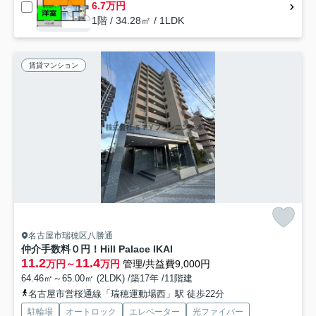
6.7万円
1階 / 34.28㎡ / 1LDK
賃貸マンション
名古屋市瑞穂区八勝通
仲介手数料０円！Hill Palace IKAI
11.2
11.4
万円～
万円
管理/共益費9,000円
64.46㎡～65.00㎡ (2LDK) /築17年 /11階建
名古屋市営桜通線「瑞穂運動場西」駅 徒歩22分
駐輪場
オートロック
エレベーター
光ファイバー