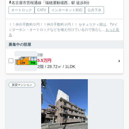
名古屋市営桜通線「瑞穂運動場西」駅 徒歩8分
オートロック
CATV
インターネット対応
公共下水
！！仲介手数料０円！！仲介手数料０円！！ セキュリティ面は、TVイ
ンターホン・オートロックなどを備え付けているので安心し...
もっと見
る
募集中の部屋
2階
5.5万円
2階 / 28.72㎡ / 1LDK
賃貸マンション