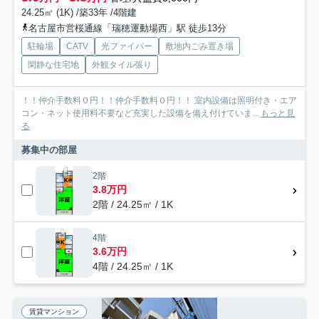
24.25㎡ (1K) /築33年 /4階建
名古屋市営桜通線「瑞穂運動場西」駅 徒歩13分
駐輪場
CATV
光ファイバー
敷地内ごみ置き場
閑静な住宅地
外観タイル張り
！！仲介手数料０円！！仲介手数料０円！！ 室内設備は照明付き・エア
コン・ネット使用料不要など充実した設備を備え付けていま...
もっと見
る
募集中の部屋
2階
3.8万円
2階 / 24.25㎡ / 1K
4階
3.6万円
4階 / 24.25㎡ / 1K
賃貸マンション