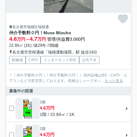
名古屋市瑞穂区瑞穂通
仲介手数料０円！Muse Mizuho
4.6
4.7
万円～
万円
管理/共益費3,000円
22.84㎡ (1K) /築29年 /3階建
名古屋市営桜通線「瑞穂運動場西」駅 徒歩14分
駐輪場
CATV
インターネット対応
公共下水
！！仲介手数料０円！！仲介手数料０円！！ 室内設備はBS・CATV・エ
アコンなど大変充実しております。収納はシューズボッ...
もっと見る
募集中の部屋
1階
4.6万円
1階 / 22.84㎡ / 1K
1階
4.6万円