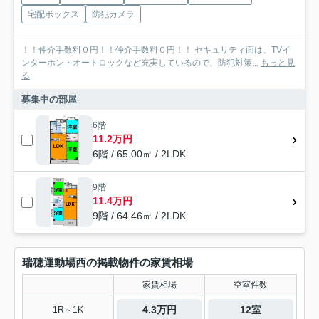
宅配ボックス
防犯カメラ
！！仲介手数料０円！！仲介手数料０円！！ セキュリティ面は、TVイ
ンターホン・オートロックなど充実しているので、防犯対策...
もっと見
る
募集中の部屋
6階
11.2万円
6階 / 65.00㎡ / 2LDK
9階
11.4万円
9階 / 64.46㎡ / 2LDK
瑞穂運動場西の掲載物件の家賃相場
家賃相場
空室件数
4.3万円
12室
1R～1K