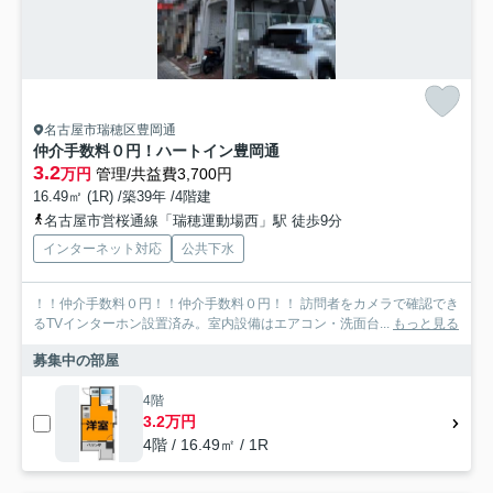
名古屋市瑞穂区豊岡通
仲介手数料０円！ハートイン豊岡通
3.2
万円
管理/共益費3,700円
16.49㎡ (1R) /築39年 /4階建
名古屋市営桜通線「瑞穂運動場西」駅 徒歩9分
インターネット対応
公共下水
！！仲介手数料０円！！仲介手数料０円！！ 訪問者をカメラで確認でき
るTVインターホン設置済み。室内設備はエアコン・洗面台...
もっと見る
募集中の部屋
4階
3.2万円
4階 / 16.49㎡ / 1R