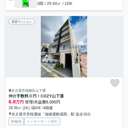
3階 / 29.50㎡ / 1DK
賃貸マンション
名古屋市瑞穂区山下通
仲介手数料０円！COZY山下通
6.8
万円
管理/共益費8,000円
29.36㎡ (1K) /築6年 /4階建
名古屋市営桜通線「瑞穂運動場西」駅 徒歩16分
駐輪場
インターネット対応