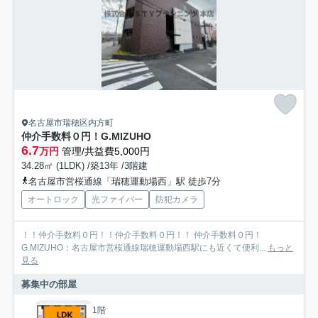
名古屋市瑞穂区内方町
仲介手数料０円！G.MIZUHO
6.7
万円
管理/共益費5,000円
34.28㎡ (1LDK) /築13年 /3階建
名古屋市営桜通線「瑞穂運動場西」駅 徒歩7分
オートロック
光ファイバー
防犯カメラ
！！仲介手数料０円！！仲介手数料０円！！ 仲介手数料０円！
G.MIZUHO：名古屋市営桜通線瑞穂運動場西駅にも近くて便利...
もっと
見る
募集中の部屋
1階