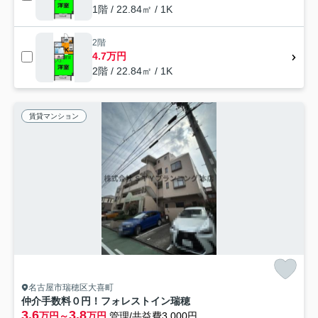
1階 / 22.84㎡ / 1K
2階
4.7万円
2階 / 22.84㎡ / 1K
賃貸マンション
名古屋市瑞穂区大喜町
仲介手数料０円！フォレストイン瑞穂
3.6
3.8
万円～
万円
管理/共益費3,000円