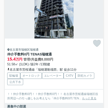
名古屋市瑞穂区瑞穂通
仲介手数料0円 TENAS瑞穂通
15.4
万円
管理/共益費8,000円
51.58㎡ (1LDK) /築2年 /13階建
名古屋市営桜通線「瑞穂運動場西」駅 徒歩11分
駐輪場
オートロック
エレベーター
CATV
防犯カメラ
公共下水
！！仲介手数料0円！！仲介手数料0円！！ 名古屋市営桜通線瑞穂区役
所周辺への引っ越しをお考えなら「仲介手数料0円 TEN...
もっと見る
募集中の部屋