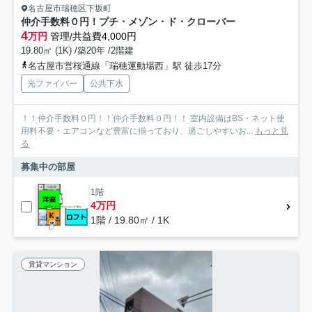
名古屋市瑞穂区下坂町
仲介手数料０円！プチ・メゾン・ド・クローバー
4
万円
管理/共益費4,000円
19.80㎡ (1K) /築20年 /2階建
名古屋市営桜通線「瑞穂運動場西」駅 徒歩17分
光ファイバー
公共下水
！！仲介手数料０円！！仲介手数料０円！！ 室内設備はBS・ネット使
用料不要・エアコンなど豊富に揃っており、過ごしやすいお...
もっと見
る
募集中の部屋
1階
4万円
1階 / 19.80㎡ / 1K
賃貸マンション