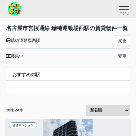
Menu
名古屋市営桜通線 瑞穂運動場西駅の賃貸物件一覧
瑞穂運動場西駅
変更
募集中
変更
おすすめの駅
18
棟
24
件
賃貸マンション