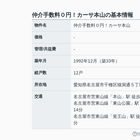
仲介手数料０円！カーサ本山の基本情報
物件名
仲介手数料０円！カーサ本山
価格
-
管理/共益費
-
築年月
1992年12月（築33年）
総戸数
12戸
所在地
愛知県
名古屋市千種区
猫洞通
５丁
交通
名古屋市営東山線
「
本山
」駅 徒歩
名古屋市営東山線
「
東山公園
」駅
14分
名古屋市営東山線
「
覚王山
」駅 徒
分