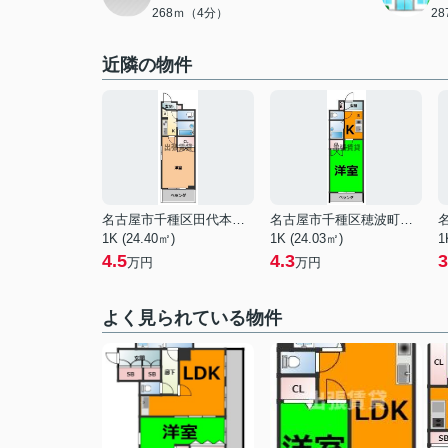
268ｍ（4分）
2
近隣の物件
名古屋市千種区田代本通１丁目
名古屋市千種区穂波町１丁目
1K (24.40㎡)
1K (24.03㎡)
1
4.5
4.3
3
万円
万円
よく見られている物件