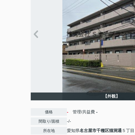
【外観】
-
管理/共益費
-
価格
-/-
間取り/面積
愛知県
名古屋市千種区
猫洞通
５丁目
所在地