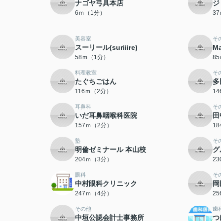
ナゴヤ弓具本店
ジ
6ｍ（1分）
3
美容室
そ
スーリール(suriiire)
M
58ｍ（1分）
8
料理教室
そ
たぐちごはん
多
116ｍ（2分）
1
耳鼻科
そ
いだ耳鼻咽喉科医院
田
157ｍ（2分）
1
塾
そ
明倫ゼミナール 本山校
グ
204ｍ（3分）
2
眼科
そ
中村眼科クリニック
岡
247ｍ（4分）
2
その他
歯
中垣公認会計士事務所
つ