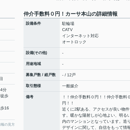
仲介手数料０円！カーサ本山の詳細情報
設備条件
駐輪場
CATV
インターネット対応
オートロック
設備(その他)
-
用途地域
-
募集戸数 / 総戸数
- / 12戸
目
取引態様
一般媒介
4分
 徒歩
備考
！！仲介手数料０円！！仲介手数料
円！！
歩16
近くに2駅ある、アクセスが良い物件
す。暖かな陽射しが心地よい、明る
内のマンションとなっています。造
情報の見方
デザインに関して、自信をもって情