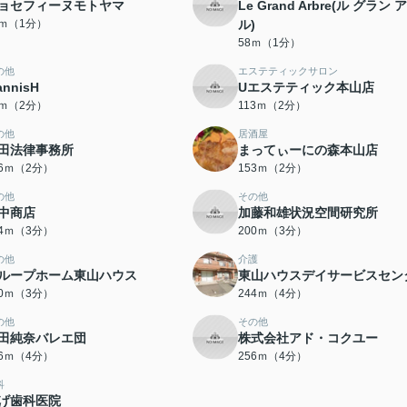
ョセフィーヌモトヤマ
Le Grand Arbre(ル グラン
7ｍ（1分）
ル)
58ｍ（1分）
の他
エステティックサロン
annisH
Uエステティック本山店
5ｍ（2分）
113ｍ（2分）
の他
居酒屋
田法律事務所
まってぃーにの森本山店
46ｍ（2分）
153ｍ（2分）
の他
その他
中商店
加藤和雄状況空間研究所
84ｍ（3分）
200ｍ（3分）
の他
介護
ループホーム東山ハウス
東山ハウスデイサービスセン
30ｍ（3分）
244ｍ（4分）
の他
その他
田純奈バレエ団
株式会社アド・コクユー
56ｍ（4分）
256ｍ（4分）
科
げ歯科医院