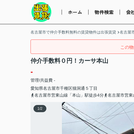
ホーム
物件検索
会
名古屋市で仲介手数料無料の賃貸物件は出張賃貸
名古屋
この物
仲介手数料０円！カーサ本山
-
管理/共益費 -
愛知県
名古屋市千種区
猫洞通
５丁目
名古屋市営東山線「本山」駅徒歩4分
名古屋市営東
1
/
2