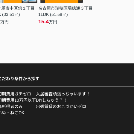
古屋市中区錦１丁目
名古屋市瑞穂区瑞穂通３丁目
 (33.51㎡)
1LDK (51.58㎡)
1
15.4
万円
万円
こだわり条件から探す
初期費用ガチゼロ
入居審査頑張っちゃいます！
初期費用10万円以下
DIYしちゃう？！
高所得者のみ
出張賃貸のおこづかいゼロ
いぬ・ねこOK