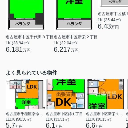
名古屋市中区橘
1K (25.44㎡)
6.43
万円
名古屋市中区千代田３丁目
名古屋市中区新栄２丁目
1K (23.94㎡)
1K (22.04㎡)
6.181
6.217
万円
万円
よく見られている物件
名古屋市千種区京命１丁目
名古屋市中区錦１丁目
名古屋市中区新栄１丁目
1LDK (58.30㎡)
1DK (33.51㎡)
1LDK (30.13㎡)
1
5.7
6.1
6.6
万円
万円
万円