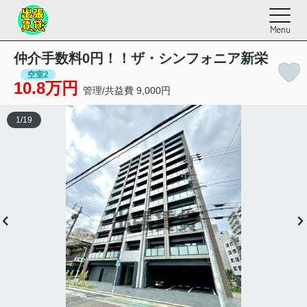
Menu
仲介手数料0円！！ザ・シンフォニア新栄
空室2
10.8万円
管理/共益費 9,000円
1
/
19