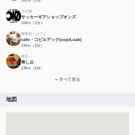
102ｍ（2分）
その他
サッカーギアショップオンズ
106ｍ（2分）
喫茶店・カフェ
cafe・コピルアック(copiLuak)
134ｍ（2分）
寿司
寿し公
139ｍ（2分）
すべて見る
地図