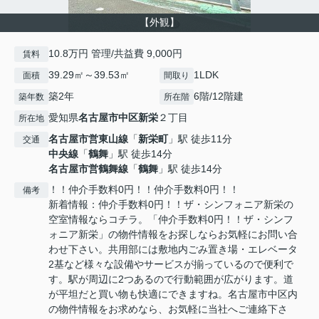
【外観】
10.8万円 管理/共益費 9,000円
賃料
39.29㎡～39.53㎡
1LDK
面積
間取り
築2年
6階/12階建
築年数
所在階
愛知県
名古屋市中区
新栄
２丁目
所在地
名古屋市営東山線
「
新栄町
」駅 徒歩11分
交通
中央線
「
鶴舞
」駅 徒歩14分
名古屋市営鶴舞線
「
鶴舞
」駅 徒歩14分
！！仲介手数料0円！！仲介手数料0円！！
備考
新着情報：仲介手数料0円！！ザ・シンフォニア新栄の
空室情報ならコチラ。「仲介手数料0円！！ザ・シンフ
ォニア新栄」の物件情報をお探しならお気軽にお問い合
わせ下さい。共用部には敷地内ごみ置き場・エレベータ
2基など様々な設備やサービスが揃っているので便利で
す。駅が周辺に2つあるので行動範囲が広がります。道
が平坦だと買い物も快適にできますね。名古屋市中区内
の物件情報をお求めなら、お気軽に当社へご連絡下さ