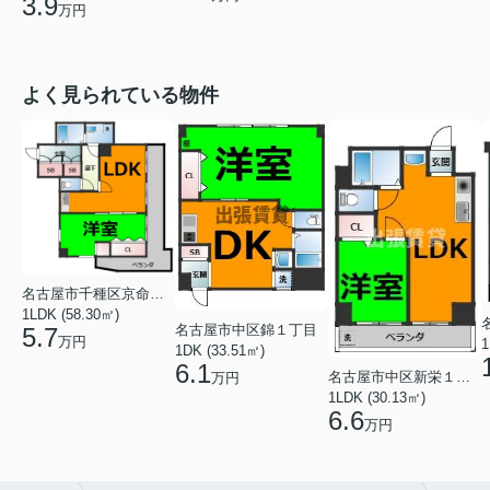
3.9
万円
よく見られている物件
名古屋市千種区京命１丁目
1LDK (58.30㎡)
名古屋市中区錦１丁目
5.7
万円
1
1DK (33.51㎡)
6.1
名古屋市中区新栄１丁目
万円
1LDK (30.13㎡)
6.6
万円