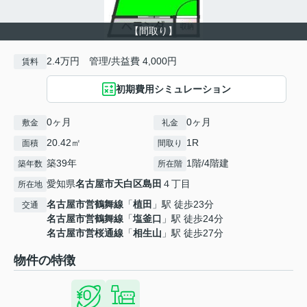
【間取り】
2.4万円 管理/共益費 4,000円
賃料
初期費用シミュレーション
0ヶ月
0ヶ月
敷金
礼金
20.42㎡
1R
面積
間取り
築39年
1階/4階建
築年数
所在階
愛知県
名古屋市天白区
島田
４丁目
所在地
名古屋市営鶴舞線
「
植田
」駅 徒歩23分
交通
名古屋市営鶴舞線
「
塩釜口
」駅 徒歩24分
名古屋市営桜通線
「
相生山
」駅 徒歩27分
物件の特徴