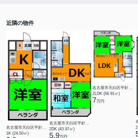
近隣の物件
名古屋市天白区平針台１丁目
2LDK (56.91㎡)
7
万円
名古屋市天白区平針３丁目
2
名古屋市天白区平針３丁目
2DK (43.97㎡)
1K (24.50㎡)
5.9
万円