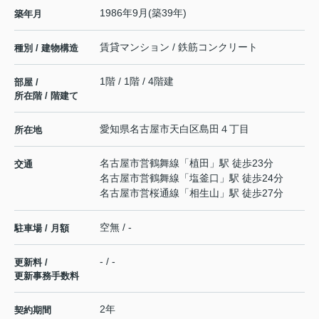
1986年9月(築39年)
築年月
賃貸マンション / 鉄筋コンクリート
種別 / 建物構造
1階 / 1階 / 4階建
部屋 /
所在階 / 階建て
愛知県
名古屋市天白区
島田
４丁目
所在地
名古屋市営鶴舞線
「
植田
」駅 徒歩23分
交通
名古屋市営鶴舞線
「
塩釜口
」駅 徒歩24分
名古屋市営桜通線
「
相生山
」駅 徒歩27分
空無 / -
駐車場 / 月額
- / -
更新料 /
更新事務手数料
2年
契約期間