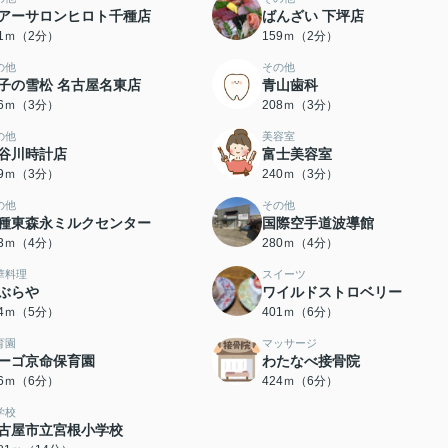
アーサロンヒロト千種店
ばんざい 下坪店
21ｍ（2分）
159ｍ（2分）
の他
その他
子の雪松 名古屋名東店
青山歯科
06ｍ（3分）
208ｍ（3分）
の他
美容室
谷川時計店
富士美容室
29ｍ（3分）
240ｍ（3分）
の他
その他
種東森永ミルクセンター
国際空手道波導館
73ｍ（4分）
280ｍ（4分）
華料理
スイーツ
ぶらや
ワイルドストロベリー
94ｍ（5分）
401ｍ（6分）
育園
マッサージ
ーゴ京命保育園
わたなべ接骨院
16ｍ（6分）
424ｍ（6分）
学校
古屋市立宮根小学校