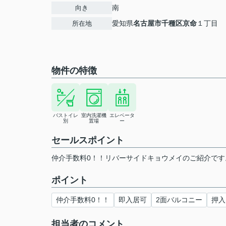
南
向き
愛知県
名古屋市千種区
京命
１丁目
所在地
物件の特徴
バストイレ
室内洗濯機
エレベータ
別
置場
ー
セールスポイント
仲介手数料0！！リバーサイドキョウメイのご紹介です
ポイント
仲介手数料0！！
即入居可
2面バルコニー
押入
担当者のコメント