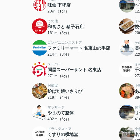
味仙 下坪店
ヘ
20ｍ（1分）
1
その他
そ
和食さと 猪子石店
餃
161ｍ（3分）
2
コンビニエンスストア
そ
ファミリーマート 名東山の手店
長
214ｍ（3分）
2
スーパー
そ
問屋スーパーサント 名東店
千
271ｍ（4分）
2
居酒屋
中
炉ばた焼いさりび
あ
319ｍ（4分）
3
マッサージ
保
やまのて整体
リ
402ｍ（6分）
4
ドラッグストア
小
くすりの横地堂
名