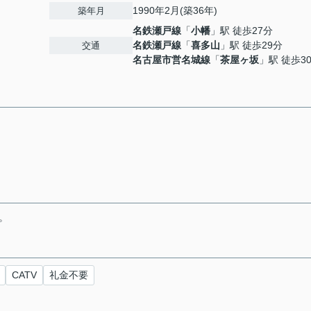
1990年2月(築36年)
築年月
名鉄瀬戸線
「
小幡
」駅 徒歩27分
名鉄瀬戸線
「
喜多山
」駅 徒歩29分
交通
名古屋市営名城線
「
茶屋ヶ坂
」駅 徒歩3
。
CATV
礼金不要