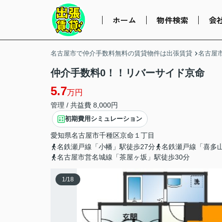
ホーム
物件検索
会
名古屋市で仲介手数料無料の賃貸物件は出張賃貸
名古屋
仲介手数料0！！リバーサイド京命
5.7
万円
管理 / 共益費 8,000円
初期費用シミュレーション
愛知県
名古屋市千種区
京命
１丁目
名鉄瀬戸線「小幡」駅徒歩27分
名鉄瀬戸線「喜多山
名古屋市営名城線「茶屋ヶ坂」駅徒歩30分
1
/
18