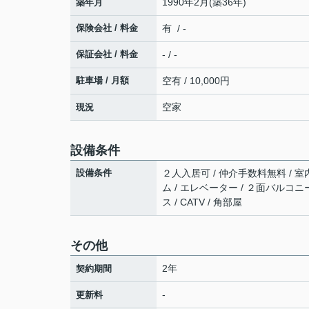
1990年2月(築36年)
築年月
保険会社 / 料金
有 / -
保証会社 / 料金
- / -
駐車場 / 月額
空有 / 10,000円
空家
現況
設備条件
設備条件
２人入居可 / 仲介手数料無料 / 室
ム / エレベーター / ２面バルコニー
ス / CATV / 角部屋
その他
2年
契約期間
-
更新料