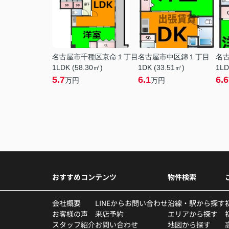
名古屋市千種区京命１丁目
名古屋市中区錦１丁目
名
1LDK (58.30㎡)
1DK (33.51㎡)
1LD
5.7
6.1
6.6
万円
万円
おすすめコンテンツ
物件検索
会社概要
LINEからお問い合わせ
沿線・駅から探す
お客様の声
来店予約
エリアから探す
スタッフ紹介
お問い合わせ
地図から探す