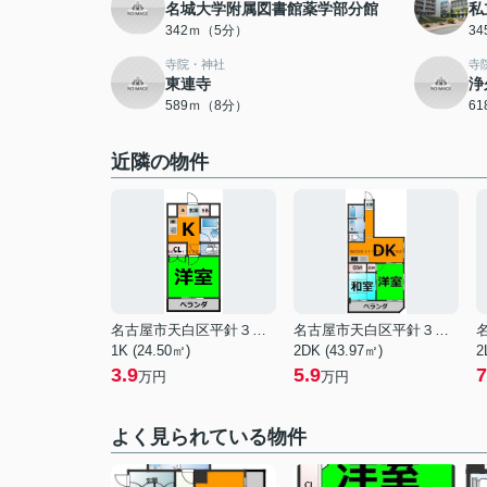
名城大学附属図書館薬学部分館
私
342ｍ（5分）
3
寺院・神社
寺
東連寺
浄
589ｍ（8分）
6
近隣の物件
名古屋市天白区平針３丁目
名古屋市天白区平針３丁目
1K (24.50㎡)
2DK (43.97㎡)
2
3.9
5.9
7
万円
万円
よく見られている物件