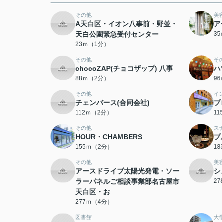
その他
美
A天白区・イオン八事前・野並・
ア
天白公園緊急受付センター
3
23ｍ（1分）
その他
そ
chocoZAP(チョコザップ) 八事
ハ
88ｍ（2分）
9
その他
イ
チェンバース(合同会社)
ブ
112ｍ（2分）
1
その他
ス
HOUR・CHAMBERS
ブ
155ｍ（2分）
1
その他
美
アースドライブ太陽光発電・ソー
シ
ラーパネルご相談事業部名古屋市
2
天白区・お
277ｍ（4分）
図書館
大