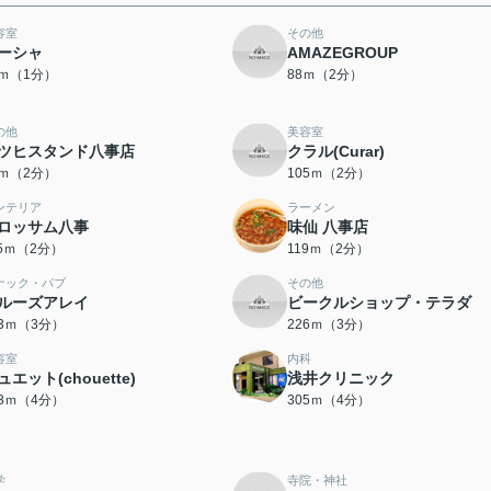
容室
その他
ーシャ
AMAZEGROUP
5ｍ（1分）
88ｍ（2分）
の他
美容室
ツヒスタンド八事店
クラル(Curar)
6ｍ（2分）
105ｍ（2分）
ンテリア
ラーメン
ロッサム八事
味仙 八事店
15ｍ（2分）
119ｍ（2分）
ナック・パブ
その他
ルーズアレイ
ビークルショップ・テラダ
83ｍ（3分）
226ｍ（3分）
容室
内科
ュエット(chouette)
浅井クリニック
78ｍ（4分）
305ｍ（4分）
学
寺院・神社