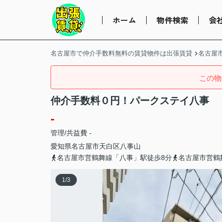
ホーム
物件検索
会
名古屋市で仲介手数料無料の賃貸物件は出張賃貸
名古屋
この物
仲介手数料０円！パークステイ八事
-
管理/共益費 -
愛知県
名古屋市天白区
八事山
名古屋市営鶴舞線「八事」駅徒歩8分
名古屋市営鶴
1
/
3