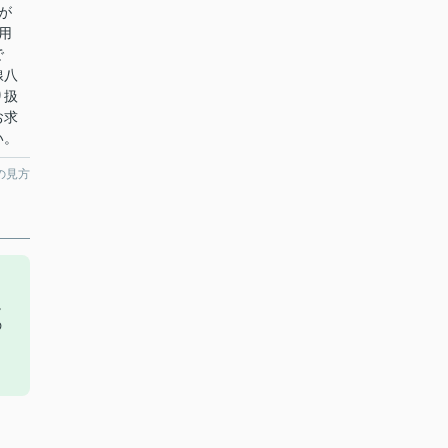
が
用
で
線八
り扱
お求
い。
の見方
。
の