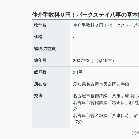
仲介手数料０円！パークステイ八事の基本
物件名
仲介手数料０円！パークステイ八
価格
-
管理/共益費
-
築年月
2007年3月（築19年）
総戸数
28戸
所在地
愛知県
名古屋市天白区
八事山
交通
名古屋市営鶴舞線
「
八事
」駅 徒歩
名古屋市営鶴舞線
「
塩釜口
」駅 徒
分
名古屋市営名城線
「
八事日赤
」駅
17分