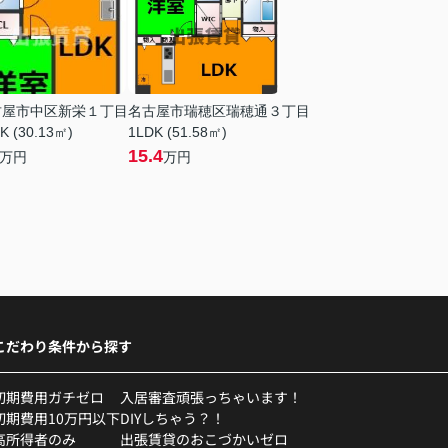
古屋市中区新栄１丁目
名古屋市瑞穂区瑞穂通３丁目
K (30.13㎡)
1LDK (51.58㎡)
15.4
万円
万円
こだわり条件から探す
初期費用ガチゼロ
入居審査頑張っちゃいます！
初期費用10万円以下
DIYしちゃう？！
高所得者のみ
出張賃貸のおこづかいゼロ