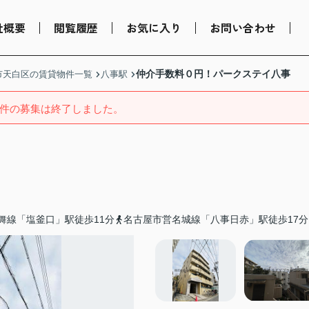
社概要
閲覧履歴
お気に入り
お問い合わせ
仲介手数料０円！パークステイ八事
市天白区の賃貸物件一覧
八事駅
件の募集は終了しました。
舞線「塩釜口」駅徒歩11分
名古屋市営名城線「八事日赤」駅徒歩17分