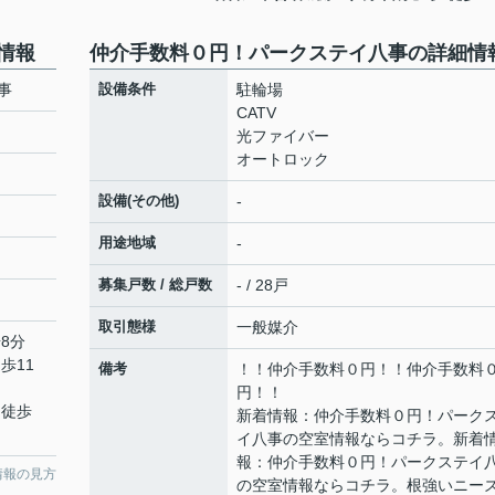
情報
仲介手数料０円！パークステイ八事の詳細情
事
設備条件
駐輪場
CATV
光ファイバー
オートロック
設備(その他)
-
用途地域
-
募集戸数 / 総戸数
- / 28戸
取引態様
一般媒介
8分
歩11
備考
！！仲介手数料０円！！仲介手数料
円！！
 徒歩
新着情報：仲介手数料０円！パーク
イ八事の空室情報ならコチラ。新着
報：仲介手数料０円！パークステイ
情報の見方
の空室情報ならコチラ。根強いニー