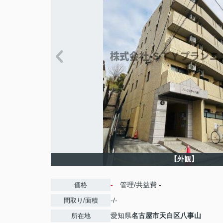
【外観】
-
管理/共益費
-
価格
-/-
間取り/面積
愛知県
名古屋市天白区
八事山
所在地