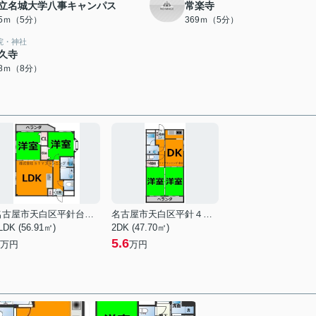
立名城大学八事キャンパス
常楽寺
45ｍ（5分）
369ｍ（5分）
院・神社
久寺
18ｍ（8分）
名古屋市天白区平針台１丁目
名古屋市天白区平針４丁目
LDK (56.91㎡)
2DK (47.70㎡)
5.6
万円
万円