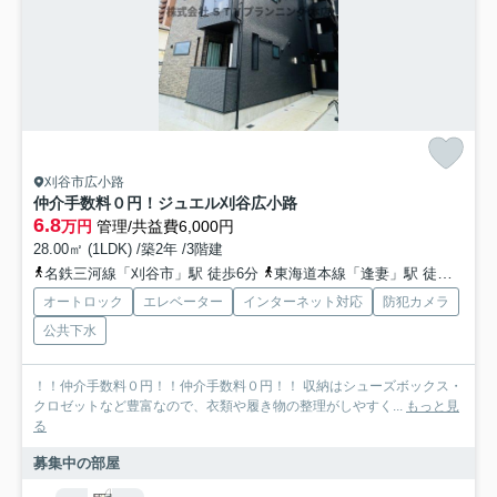
刈谷市広小路
仲介手数料０円！ジュエル刈谷広小路
6.8
万円
管理/共益費6,000円
28.00㎡ (1LDK) /築2年 /3階建
名鉄三河線「刈谷市」駅 徒歩6分
東海道本線「逢妻」駅 徒歩20分
オートロック
エレベーター
インターネット対応
防犯カメラ
公共下水
！！仲介手数料０円！！仲介手数料０円！！ 収納はシューズボックス・
クロゼットなど豊富なので、衣類や履き物の整理がしやすく...
もっと見
る
募集中の部屋