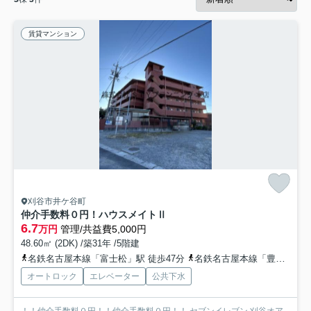
賃貸マンション
刈谷市井ケ谷町
仲介手数料０円！ハウスメイトⅡ
6.7
万円
管理/共益費5,000円
48.60㎡ (2DK) /築31年 /5階建
名鉄名古屋本線「富士松」駅 徒歩47分
名鉄名古屋本線「豊明」駅 徒歩52分
オートロック
エレベーター
公共下水
！！仲介手数料０円！！仲介手数料０円！！ セブンイレブン 刈谷オア