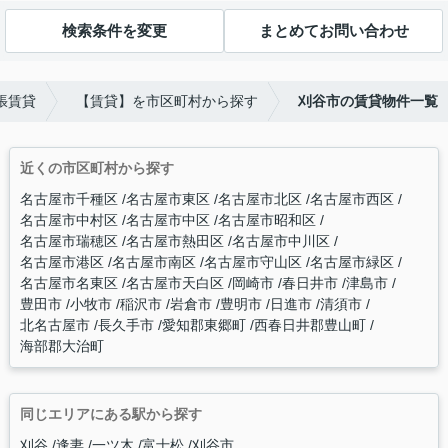
検索条件を変更
まとめてお問い合わせ
張賃貸
【賃貸】を市区町村から探す
刈谷市の賃貸物件一覧
近くの市区町村から探す
名古屋市千種区
名古屋市東区
名古屋市北区
名古屋市西区
名古屋市中村区
名古屋市中区
名古屋市昭和区
名古屋市瑞穂区
名古屋市熱田区
名古屋市中川区
名古屋市港区
名古屋市南区
名古屋市守山区
名古屋市緑区
名古屋市名東区
名古屋市天白区
岡崎市
春日井市
津島市
豊田市
小牧市
稲沢市
岩倉市
豊明市
日進市
清須市
北名古屋市
長久手市
愛知郡東郷町
西春日井郡豊山町
海部郡大治町
同じエリアにある駅から探す
刈谷
逢妻
一ツ木
富士松
刈谷市