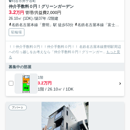
刈谷市井ケ谷町
仲介手数料０円！グリーンガーデン
3.2
万円
管理/共益費2,000円
26.10㎡ (1DK) /築37年 /2階建
名鉄名古屋本線「豊明」駅 徒歩53分
名鉄名古屋本線「富士松」駅 徒歩50分
駐輪場
！！仲介手数料０円！！仲介手数料０円！！ 名鉄名古屋本線豊明駅周辺
への引っ越しをお考えなら「仲介手数料０円！グリーンガー...
もっと見
る
募集中の部屋
1階
3.2万円
1階 / 26.10㎡ / 1DK
アパート