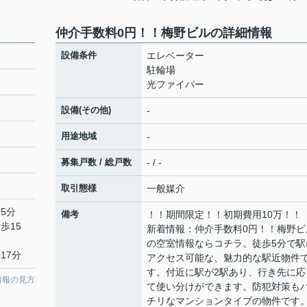
仲介手数料0円！！梅野ビルの詳細情報
設備条件
エレベーター
駐輪場
光ファイバー
設備(その他)
-
用途地域
-
募集戸数 / 総戸数
- / -
取引態様
一般媒介
5分
備考
！！期間限定！！初期費用10万！！
歩15
新着情報：仲介手数料0円！！梅野ビ
の空室情報ならコチラ。徒歩5分で駅
17分
アクセス可能な、魅力的な駅近物件
す。付近に駅が2駅あり、行き先に応
情報の見方
て使い分けができます。防犯対策も
チリなマンションタイプの物件です