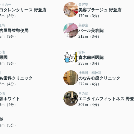
ンタカー
美容室
ヨタレンタリース 野並店
美容プラージュ 野並店
77ｍ（3分）
179ｍ（3分）
便局
美容室
古屋野並郵便局
パール美容院
05ｍ（3分）
212ｍ（3分）
の他
歯科
果園
青木歯科医院
19ｍ（3分）
233ｍ（3分）
科
神経科・精神科
も歯科クリニック
のなみ心療クリニック
72ｍ（4分）
272ｍ（4分）
の他
その他
容ホワイト
エニタイムフィットネス 野
73ｍ（4分）
307ｍ（4分）
並
93ｍ（5分）