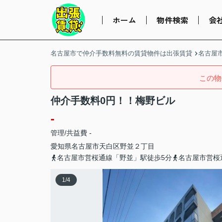
ホーム
物件検索
会
名古屋市で仲介手数料無料の賃貸物件は出張賃貸
名古屋
この物
仲介手数料0円！！梅野ビル
-
管理/共益費 -
愛知県
名古屋市天白区
野並
２丁目
名古屋市営桜通線「野並」駅徒歩5分
名古屋市営桜
1
/
4