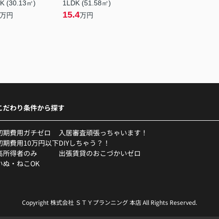
K (30.13㎡)
1LDK (51.58㎡)
15.4
万円
万円
こだわり条件から探す
初期費用ガチゼロ
入居審査頑張っちゃいます！
初期費用10万円以下
DIYしちゃう？！
高所得者のみ
出張賃貸のおこづかいゼロ
いぬ・ねこOK
Copyright 株式会社 ＳＴＹプランニング 本店 All Rights Reserved.