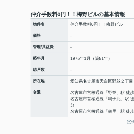
仲介手数料0円！！梅野ビルの基本情報
物件名
仲介手数料0円！！梅野ビル
価格
-
管理/共益費
-
築年月
1975年1月（築51年）
総戸数
-
所在地
愛知県
名古屋市天白区
野並
２丁目
交通
名古屋市営桜通線
「
野並
」駅 徒歩
名古屋市営桜通線
「
鳴子北
」駅 徒
分
名古屋市営桜通線
「
鶴里
」駅 徒歩