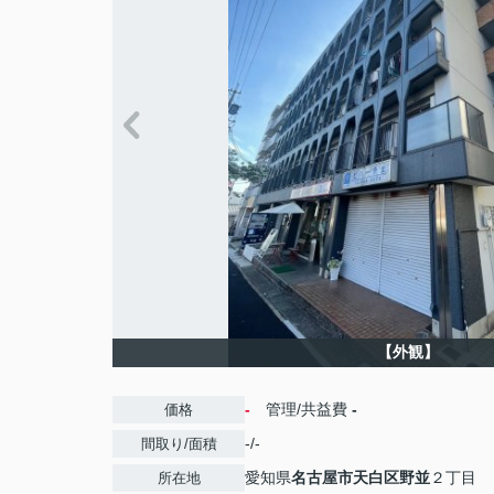
【外観】
-
管理/共益費
-
価格
-/-
間取り/面積
愛知県
名古屋市天白区
野並
２丁目
所在地