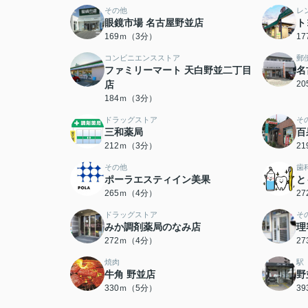
その他
レ
眼鏡市場 名古屋野並店
ト
169ｍ（3分）
1
コンビニエンスストア
郵
ファミリーマート 天白野並二丁目
名
店
2
184ｍ（3分）
ドラッグストア
そ
三和薬局
百
212ｍ（3分）
2
その他
歯
ポーラエスティイン美果
と
265ｍ（4分）
2
ドラッグストア
そ
みか調剤薬局のなみ店
理
272ｍ（4分）
2
焼肉
駅
牛角 野並店
野
330ｍ（5分）
3