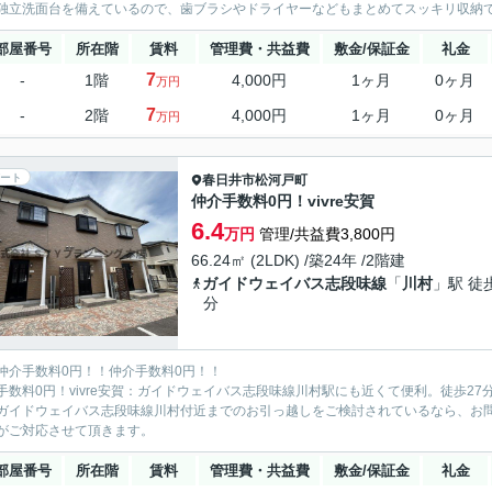
独立洗面台を備えているので、歯ブラシやドライヤーなどもまとめてスッキリ収納でき
部屋番号
所在階
賃料
管理費・共益費
敷金/保証金
礼金
7
-
1階
4,000円
1ヶ月
0ヶ月
万円
7
-
2階
4,000円
1ヶ月
0ヶ月
万円
ート
春日井市
松河戸町
仲介手数料0円！vivre安賀
6.4
万円
管理/共益費3,800円
66.24㎡ (2LDK) /築24年 /2階建
ガイドウェイバス志段味線
「
川村
」駅 徒
分
仲介手数料0円！！仲介手数料0円！！
手数料0円！vivre安賀：ガイドウェイバス志段味線川村駅にも近くて便利。徒歩2
ガイドウェイバス志段味線川村付近までのお引っ越しをご検討されているなら、お
がご対応させて頂きます。
部屋番号
所在階
賃料
管理費・共益費
敷金/保証金
礼金