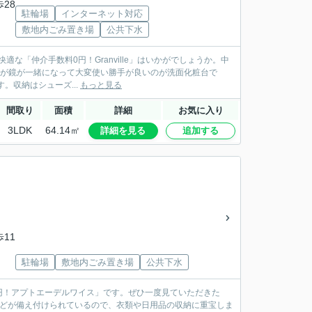
歩28
駐輪場
インターネット対応
敷地内ごみ置き場
公共下水
な「仲介手数料0円！Granville」はいかがでしょうか。中
洗面器が鏡が一緒になって大変使い勝手が良いのが洗面化粧台で
。収納はシューズ...
もっと見る
間取り
面積
詳細
お気に入り
3LDK
64.14㎡
詳細を見る
追加する
歩11
駐輪場
敷地内ごみ置き場
公共下水
0円！アプトエーデルワイス」です。ぜひ一度見ていただきた
などが備え付けられているので、衣類や日用品の収納に重宝しま