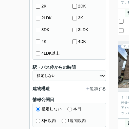
す。
2K
2DK
2LDK
3K
3DK
3LDK
4K
4DK
アパ
4LDK以上
駅・バス停からの時間
建物構造
追加する
！！
情報公開日
仲介
アや
指定しない
本日
ッフ
3日以内
1週間以内