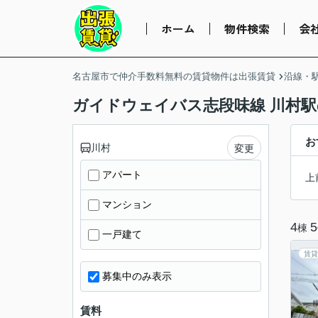
ホーム
物件検索
会
名古屋市で仲介手数料無料の賃貸物件は出張賃貸
沿線・
ガイドウェイバス志段味線 川村
お
川村
変更
アパート
上
マンション
4
5
棟
一戸建て
賃貸
募集中のみ表示
賃料