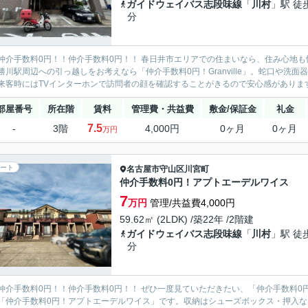
ガイドウェイバス志段味線
「
川村
」駅 徒
分
仲介手数料0円！！仲介手数料0円！！ 春日井市エリアでの住まいなら、住み心地も快適
勝川駅周辺への引っ越しをお考えなら「仲介手数料0円！Granville」。蛇口や
来客時にはTVインターホンで訪問者の顔を確認することがきるので安心感があります
部屋番号
所在階
賃料
管理費・共益費
敷金/保証金
礼金
7.5
-
3階
4,000円
0ヶ月
0ヶ月
万円
ート
名古屋市守山区
川宮町
仲介手数料0円！アプトエーデルワイス
7
万円
管理/共益費4,000円
59.62㎡ (2LDK) /築22年 /2階建
ガイドウェイバス志段味線
「
川村
」駅 徒
分
仲介手数料0円！！仲介手数料0円！！ ぜひ一度見ていただきたい、「仲介手数料
「仲介手数料0円！アプトエーデルワイス」です。収納はシューズボックス・押入