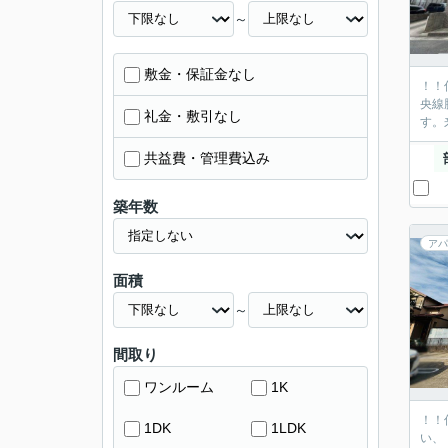
～
敷金・保証金なし
！！
央線
礼金・敷引なし
す。
共益費・管理費込み
築年数
アパ
面積
～
間取り
ワンルーム
1K
！！
1DK
1LDK
い、