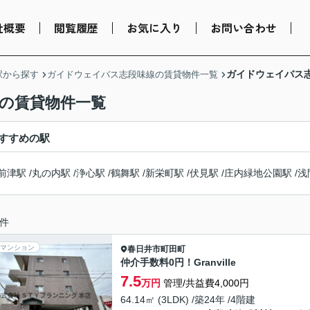
社概要
閲覧履歴
お気に入り
お問い合わせ
ガイドウェイバス
駅から探す
ガイドウェイバス志段味線の賃貸物件一覧
駅の賃貸物件一覧
すすめの駅
前津駅
/
丸の内駅
/
浄心駅
/
鶴舞駅
/
新栄町駅
/
伏見駅
/
庄内緑地公園駅
/
浅
件
マンション
春日井市
町田町
仲介手数料0円！Granville
7.5
万円
管理/共益費4,000円
64.14㎡ (3LDK) /築24年 /4階建