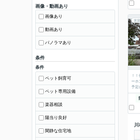
画像・動画あり
画像あり
賃貸
動画あり
パノラマあり
条件
条件
！！
ペット飼育可
ーホ
予定
ペット専用設備
楽器相談
陽当り良好
川
閑静な住宅地