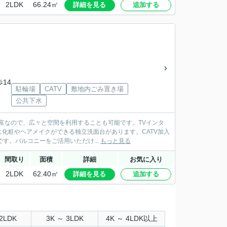
2LDK
66.24㎡
詳細を見る
追加する
歩14
駐輪場
CATV
敷地内ごみ置き場
公共下水
富なので、広々と空間を利用することも可能です。TVインタ
化粧やヘアメイクができる独立洗面台があります。CATV加入
す。バルコニーをご活用いただけ...
もっと見る
間取り
面積
詳細
お気に入り
2LDK
62.40㎡
詳細を見る
追加する
2LDK
3K ～ 3LDK
4K ～ 4LDK以上