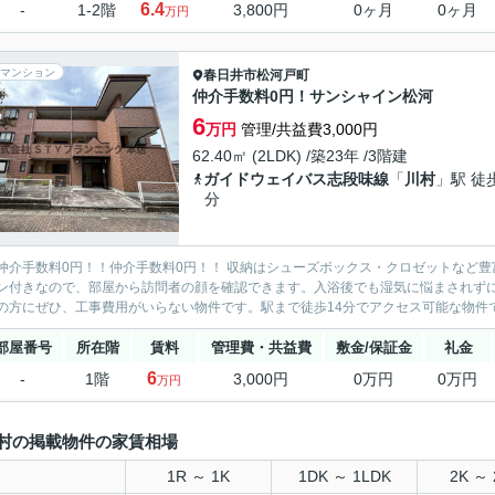
6.4
-
1-2階
3,800円
0ヶ月
0ヶ月
万円
マンション
春日井市
松河戸町
仲介手数料0円！サンシャイン松河
6
万円
管理/共益費3,000円
62.40㎡ (2LDK) /築23年 /3階建
ガイドウェイバス志段味線
「
川村
」駅 徒
分
仲介手数料0円！！仲介手数料0円！！ 収納はシューズボックス・クロゼットなど豊
ン付きなので、部屋から訪問者の顔を確認できます。入浴後でも湿気に悩まされずに
の方にぜひ、工事費用がいらない物件です。駅まで徒歩14分でアクセス可能な物件で
部屋番号
所在階
賃料
管理費・共益費
敷金/保証金
礼金
6
-
1階
3,000円
0万円
0万円
万円
村の掲載物件の家賃相場
1R ～ 1K
1DK ～ 1LDK
2K ～ 