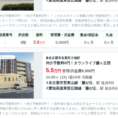
愛知高速東部丘陵線
「
藤が丘
」駅 徒歩6分
仲介手数料0円！！仲介手数料0円！！ こだわりポイント満載の仲介手数料0円！シ
シティライフ明が丘」です。室内設備は浴室乾燥機・洗面所独立など豊富に揃って
シューズボックスなどが備え付けられているので、衣類や日用品の収納に重宝します。
部屋番号
所在階
賃料
管理費・共益費
敷金/保証金
礼金
5.9
-
3階
5,000円
0ヶ月
0ヶ月
万円
マンション
名古屋市名東区
小池町
仲介手数料0円！タウンライフ藤ヶ丘西
5.5
万円
管理/共益費6,000円
24.80㎡ (1K) /築16年 /5階建
名古屋市営東山線
「
藤が丘
」駅 徒歩8分
愛知高速東部丘陵線
「
藤が丘
」駅 徒歩8分
仲介手数料0円！！仲介手数料0円！！ 部外者の侵入を抑止するオートロックがつ
荷物の受け取りのために早く帰宅する必要がありません。独立洗面台を備えている
すくなっております。収納はクロゼット・シューズボックスなど豊富なので、衣類や