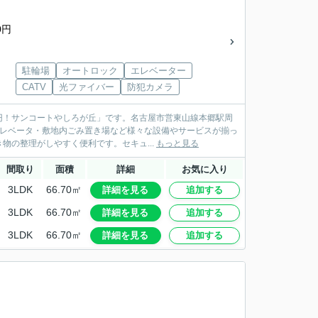
0円
駐輪場
オートロック
エレベーター
CATV
光ファイバー
防犯カメラ
0円！サンコートやしろが丘」です。名古屋市営東山線本郷駅周
エレベータ・敷地内ごみ置き場など様々な設備やサービスが揃っ
の整理がしやすく便利です。セキュ...
もっと見る
間取り
面積
詳細
お気に入り
3LDK
66.70㎡
詳細を見る
追加する
3LDK
66.70㎡
詳細を見る
追加する
3LDK
66.70㎡
詳細を見る
追加する