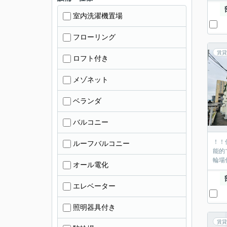
室内洗濯機置場
フローリング
賃貸
ロフト付き
メゾネット
ベランダ
バルコニー
！！
ルーフバルコニー
能的
輪場
オール電化
エレベーター
照明器具付き
賃貸