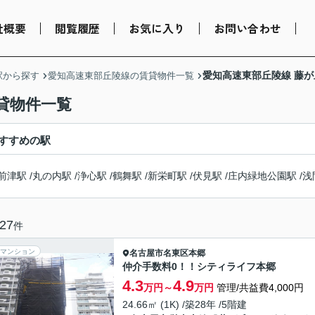
社概要
閲覧履歴
お気に入り
お問い合わせ
愛知高速東部丘陵線 藤
駅から探す
愛知高速東部丘陵線の賃貸物件一覧
貸物件一覧
すすめの駅
前津駅
/
丸の内駅
/
浄心駅
/
鶴舞駅
/
新栄町駅
/
伏見駅
/
庄内緑地公園駅
/
浅
27
件
マンション
名古屋市名東区
本郷
仲介手数料0！！シティライフ本郷
4.3
4.9
万円～
万円
管理/共益費4,000円
24.66㎡ (1K) /築28年 /5階建