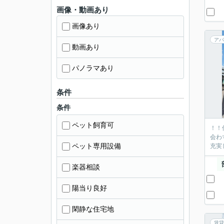
画像・動画あり
画像あり
アパ
動画あり
パノラマあり
条件
条件
ペット飼育可
！！
会わ
ペット専用設備
充実
楽器相談
陽当り良好
閑静な住宅地
賃貸