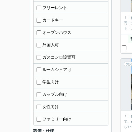
フリーレント
！！
カードキー
円！
ト・
オープンハウス
外国人可
ガスコンロ設置可
賃貸
ルームシェア可
学生向け
カップル向け
女性向け
！！
ファミリー向け
で、
ちや
設備・仕様