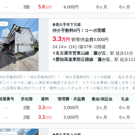
5.8
-
3階
4,000円
0ヶ月
0ヶ月
万円
ート
長久手市
下川原
仲介手数料0円！コーポ晃曜
3.3
万円
管理/共益費3,000円
24.14㎡ (1K) /築37年 /2階建
名古屋市営東山線
「
藤が丘
」駅 徒歩11分
愛知高速東部丘陵線
「
藤が丘
」駅 徒歩11
仲介手数料0円！！仲介手数料0円！！ 「仲介手数料0円！コーポ晃曜」：長久手市
ずにインターホン越しに来訪者を確認できるので、トラブルを事前に回避しやすく
した設備を備え付けています。物件にはシステムキッチンが備え付けてあります。駐輪
部屋番号
所在階
賃料
管理費・共益費
敷金/保証金
礼金
3.3
-
2階
3,000円
2ヶ月
0ヶ月
万円
3.3
-
2階
3,000円
0ヶ月
0ヶ月
万円
マンション