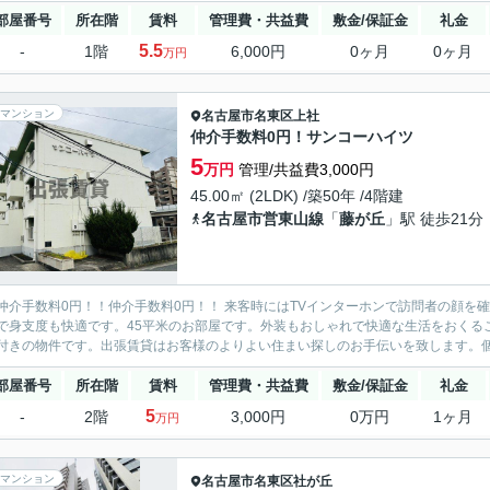
部屋番号
所在階
賃料
管理費・共益費
敷金/保証金
礼金
5.5
-
1階
6,000円
0ヶ月
0ヶ月
万円
マンション
名古屋市名東区
上社
仲介手数料0円！サンコーハイツ
5
万円
管理/共益費3,000円
45.00㎡ (2LDK) /築50年 /4階建
名古屋市営東山線
「
藤が丘
」駅 徒歩21分
仲介手数料0円！！仲介手数料0円！！ 来客時にはTVインターホンで訪問者の顔を
で身支度も快適です。45平米のお部屋です。外装もおしゃれで快適な生活をおくるこ
付きの物件です。出張賃貸はお客様のよりよい住まい探しのお手伝いを致します。個々
部屋番号
所在階
賃料
管理費・共益費
敷金/保証金
礼金
5
-
2階
3,000円
0万円
1ヶ月
万円
マンション
名古屋市名東区
社が丘