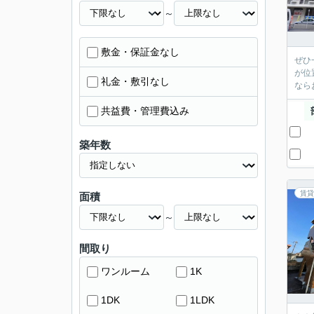
～
敷金・保証金なし
ぜひ
が位
礼金・敷引なし
なら
共益費・管理費込み
築年数
賃貸
面積
～
間取り
ワンルーム
1K
1DK
1LDK