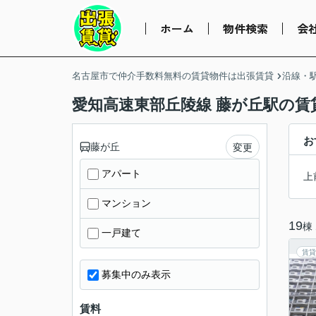
ホーム
物件検索
会
名古屋市で仲介手数料無料の賃貸物件は出張賃貸
沿線・
愛知高速東部丘陵線 藤が丘駅の賃
お
藤が丘
変更
アパート
上
マンション
19
棟
一戸建て
賃貸
募集中のみ表示
賃料