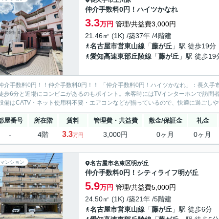
長久手市
上川原
仲介手数料0円！ハイツかなれ
3.3
万円
管理/共益費3,000円
21.46㎡ (1K) /築37年 /4階建
名古屋市営東山線
「
藤が丘
」駅 徒歩19分
愛知高速東部丘陵線
「
藤が丘
」駅 徒歩19
仲介手数料0円！！仲介手数料0円！！ 「仲介手数料0円！ハイツかなれ」：長久手
徒歩6分と近場にコンビニがあるのもポイント。来客時にはTVインターホンで訪問
設備はCATV・ネット使用料不要・エアコンなどが揃っているので、快適に過ごしやす
部屋番号
所在階
賃料
管理費・共益費
敷金/保証金
礼金
3.3
-
4階
3,000円
0ヶ月
0ヶ月
万円
マンション
名古屋市名東区
明が丘
仲介手数料0円！シティライフ明が丘
5.9
万円
管理/共益費5,000円
24.50㎡ (1K) /築21年 /5階建
名古屋市営東山線
「
藤が丘
」駅 徒歩6分