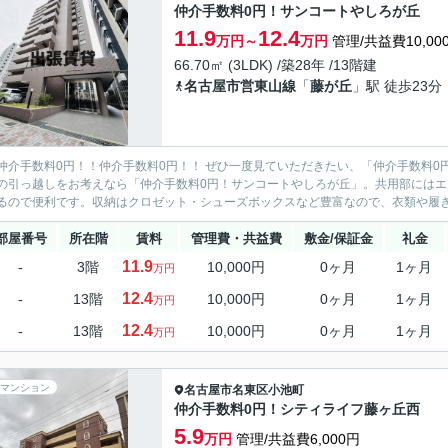
仲介手数料0円！サンコートやしろが丘
11.9
12.4
万円～
万円
管理/共益費10,00
66.70㎡ (3LDK) /築28年 /13階建
名古屋市営東山線
「
藤が丘
」駅 徒歩23分
仲介手数料0円！！仲介手数料0円！！ ぜひ一度見ていただきたい、「仲介手数料
の引っ越しをお考えなら「仲介手数料0円！サンコートやしろが丘」。共用部には
るので便利です。収納はクロゼット・シューズボックスなど豊富なので、衣類や履き物
部屋番号
所在階
賃料
管理費・共益費
敷金/保証金
礼金
11.9
-
3階
10,000円
0ヶ月
1ヶ月
万円
12.4
-
13階
10,000円
0ヶ月
1ヶ月
万円
12.4
-
13階
10,000円
0ヶ月
1ヶ月
万円
マンション
名古屋市名東区
小池町
仲介手数料0円！シティライフ藤ヶ丘西
5.9
万円
管理/共益費6,000円