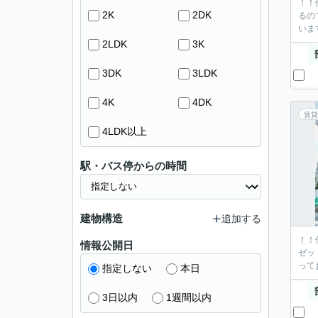
！！
2K
2DK
るの
いま
2LDK
3K
3DK
3LDK
4K
4DK
賃貸
4LDK以上
駅・バス停からの時間
建物構造
追加する
！！
情報公開日
ゼッ
って
指定しない
本日
3日以内
1週間以内