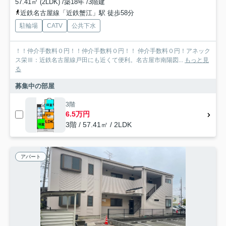
57.41㎡ (2LDK) /築18年 /3階建
近鉄名古屋線「近鉄蟹江」駅 徒歩58分
駐輪場
CATV
公共下水
！！仲介手数料０円！！仲介手数料０円！！ 仲介手数料０円！アネック
ス栄Ⅲ：近鉄名古屋線戸田にも近くて便利。名古屋市南陽図...
もっと見
る
募集中の部屋
3階
6.5万円
3階 / 57.41㎡ / 2LDK
アパート