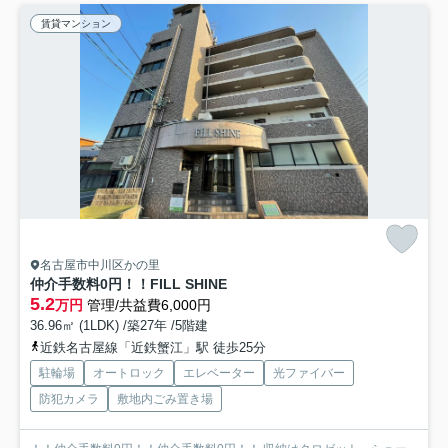
賃貸マンション
名古屋市中川区かの里
仲介手数料0円！！FILL SHINE
5.2
万円
管理/共益費6,000円
36.96㎡ (1LDK) /築27年 /5階建
近鉄名古屋線「近鉄蟹江」駅 徒歩25分
駐輪場
オートロック
エレベーター
光ファイバー
防犯カメラ
敷地内ごみ置き場