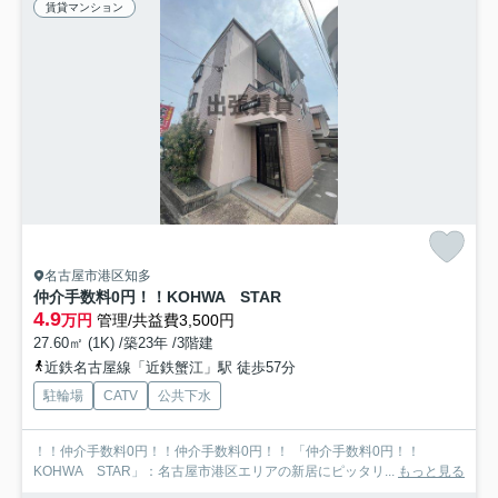
賃貸マンション
名古屋市港区知多
仲介手数料0円！！KOHWA STAR
4.9
万円
管理/共益費3,500円
27.60㎡ (1K) /築23年 /3階建
近鉄名古屋線「近鉄蟹江」駅 徒歩57分
駐輪場
CATV
公共下水
！！仲介手数料0円！！仲介手数料0円！！ 「仲介手数料0円！！
KOHWA STAR」：名古屋市港区エリアの新居にピッタリ...
もっと見る