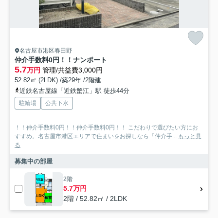
名古屋市港区春田野
仲介手数料0円！！ナンポート
5.7
万円
管理/共益費3,000円
52.82㎡ (2LDK) /築29年 /2階建
近鉄名古屋線「近鉄蟹江」駅 徒歩44分
駐輪場
公共下水
！！仲介手数料0円！！仲介手数料0円！！ こだわりで選びたい方にお
すすめ。名古屋市港区エリアで住まいをお探しなら「仲介手...
もっと見
る
募集中の部屋
2階
5.7万円
2階 / 52.82㎡ / 2LDK