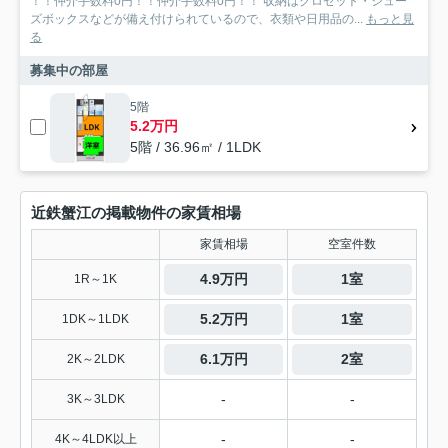
！！仲介手数料0円！！仲介手数料0円！！ 収納はクロゼット・シュー
ズボックスなどが備え付けられているので、衣類や日用品の...
もっと見
る
募集中の部屋
5階
5.2万円
5階 / 36.96㎡ / 1LDK
近鉄蟹江の掲載物件の家賃相場
家賃相場
空室件数
4.9万円
1室
1R～1K
5.2万円
1室
1DK～1LDK
6.1万円
2室
2K～2LDK
-
-
3K～3LDK
-
-
4K～4LDK以上