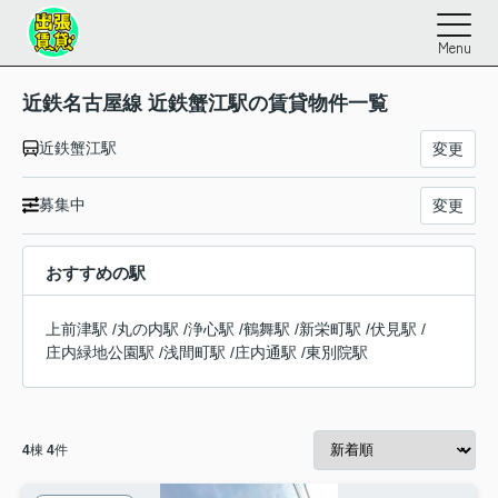
Menu
近鉄名古屋線 近鉄蟹江駅の賃貸物件一覧
近鉄蟹江駅
変更
募集中
変更
おすすめの駅
上前津駅
/
丸の内駅
/
浄心駅
/
鶴舞駅
/
新栄町駅
/
伏見駅
/
庄内緑地公園駅
/
浅間町駅
/
庄内通駅
/
東別院駅
4
棟
4
件