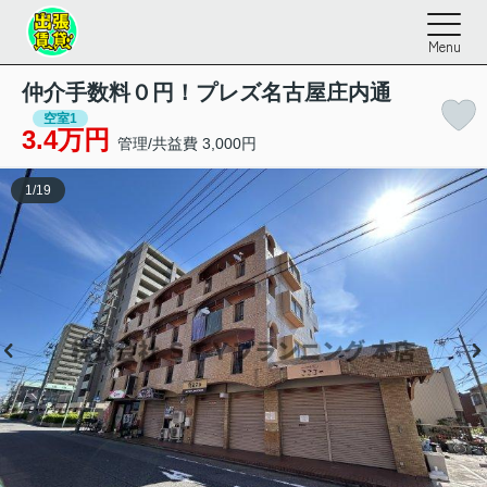
Menu
仲介手数料０円！プレズ名古屋庄内通
空室1
3.4万円
管理/共益費 3,000円
1
/
19