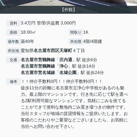
【外観】
3.4万円 管理/共益費 3,000円
賃料
18.00㎡
1K
面積
間取り
築40年
4階/4階建
築年数
所在階
愛知県
名古屋市西区
天塚町
４丁目
所在地
名古屋市営鶴舞線
「
庄内通
」駅 徒歩6分
交通
名古屋市営鶴舞線
「
浄心
」駅 徒歩14分
名古屋市営名城線
「
名城公園
」駅 徒歩24分
！！仲介手数料0円！！仲介手数料0円！！
備考
徒歩11分の距離に名古屋市立浄心中学校があるのも魅
力。最上階のマンションです。行き先に応じて駅を選べ
る2駅利用可能なマンションです。気軽にごみを捨てる
ことができて便利な敷地内ごみ置き場つきの物件です。
当社スタッフが地域の賃貸情報をご提供いたします。お
客様のこだわりやご要望などございましたら、お気軽に
当社へお問い合わせ下さい。