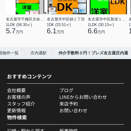
名古屋市千種区京命１丁目
名古屋市中区錦１丁目
名古屋市中区新栄１丁目
1LDK (58.30㎡)
1DK (33.51㎡)
1LDK (30.13㎡)
1
5.7
6.1
6.6
万円
万円
万円
貸物件一覧
庄内通駅
仲介手数料０円！プレズ名古屋庄内通
おすすめコンテンツ
会社概要
ブログ
お客様の声
LINEからお問い合わせ
スタッフ紹介
来店予約
更新情報
お問い合わせ
物件検索
沿線・駅から探す
新着物件