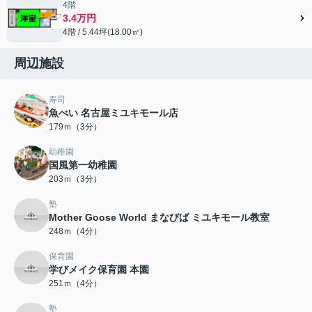
4階
3.4万円
4階 / 5.44坪(18.00㎡)
周辺施設
寿司
魚べい 名古屋ミユキモール店
179ｍ（3分）
幼稚園
国風第一幼稚園
203ｍ（3分）
塾
Mother Goose World まなびば ミユキモール教室
248ｍ（4分）
保育園
学びメイク保育園 本園
251ｍ（4分）
塾