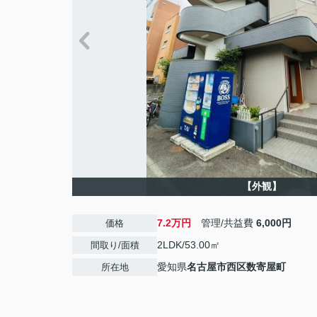
【外観】
7.2万円
管理/共益費
6,000円
価格
2LDK/53.00㎡
間取り/面積
愛知県
名古屋市西区
数寄屋町
所在地