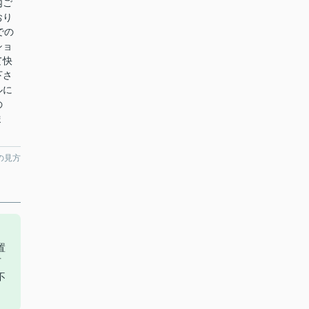
内ご
おり
での
ショ
て快
下さ
ルに
の
ま
の見方
置
可
不