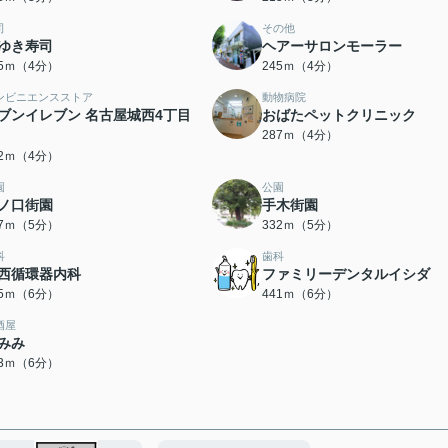
司
その他
ゆき寿司
ヘアーサロンモーラー
45ｍ（4分）
245ｍ（4分）
ンビニエンスストア
動物病院
ブンイレブン 名古屋城西4丁目
おばたペットクリニック
287ｍ（4分）
82ｍ（4分）
園
公園
ノ口街園
手木街園
27ｍ（5分）
332ｍ（5分）
科
歯科
西循環器内科
ファミリーデンタルイシダ
05ｍ（6分）
441ｍ（6分）
酒屋
みみ
53ｍ（6分）