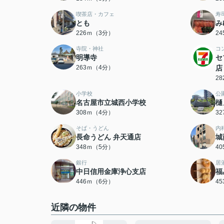
喫茶店・カフェ
寿
とも
み
226ｍ（3分）
2
寺院・神社
コ
明導寺
セ
263ｍ（4分）
店
2
小学校
公
名古屋市立城西小学校
樋
308ｍ（4分）
3
そば・うどん
内
長命うどん 弁天通店
城
348ｍ（5分）
4
銀行
居
中日信用金庫浄心支店
福
446ｍ（6分）
4
近隣の物件