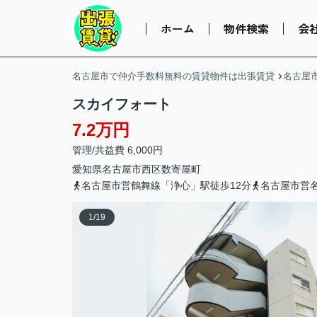
ホーム
物件検索
会
名古屋市で仲介手数料無料の賃貸物件は出張賃貸
名古屋
スカイフォート
7.2万円
管理/共益費 6,000円
愛知県
名古屋市西区
数寄屋町
名古屋市営鶴舞線「浄心」駅徒歩12分
名古屋市営
1
/
19