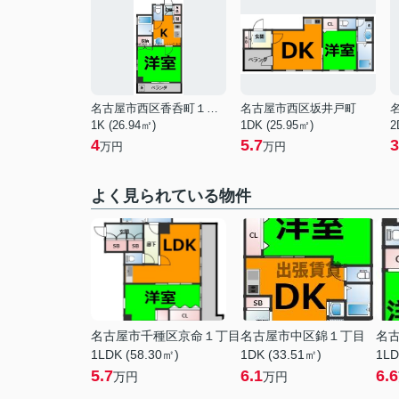
名古屋市西区香呑町１丁目
名古屋市西区坂井戸町
1K (26.94㎡)
1DK (25.95㎡)
2
4
5.7
3
万円
万円
よく見られている物件
名古屋市千種区京命１丁目
名古屋市中区錦１丁目
名
1LDK (58.30㎡)
1DK (33.51㎡)
1LD
5.7
6.1
6.6
万円
万円