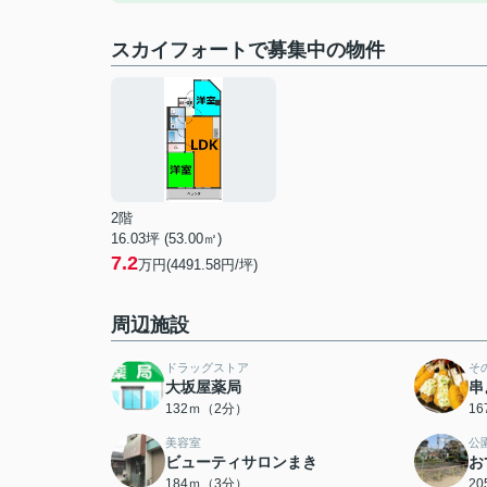
スカイフォートで募集中の物件
2階
16.03坪 (53.00㎡)
7.2
万円(4491.58円/坪)
周辺施設
ドラッグストア
そ
大坂屋薬局
串
132ｍ（2分）
1
美容室
公
ビューティサロンまき
お
184ｍ（3分）
2