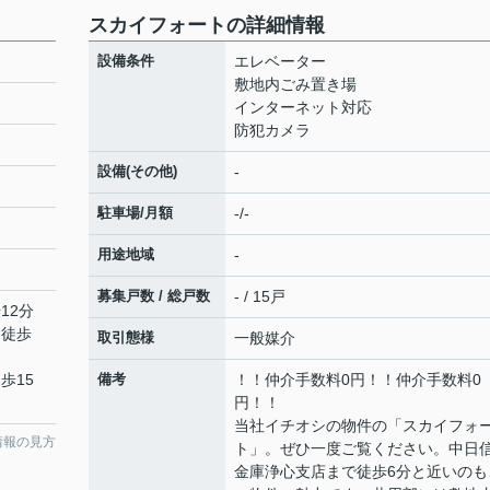
スカイフォートの詳細情報
設備条件
エレベーター
敷地内ごみ置き場
インターネット対応
防犯カメラ
設備(その他)
-
駐車場/月額
-/-
用途地域
-
募集戸数 / 総戸数
- / 15戸
12分
 徒歩
取引態様
一般媒介
歩15
備考
！！仲介手数料0円！！仲介手数料0
円！！
当社イチオシの物件の「スカイフォ
情報の見方
ト」。ぜひ一度ご覧ください。中日
金庫浄心支店まで徒歩6分と近いのも