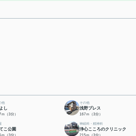
の他
その他
よし
浅野プレス
67ｍ（3分）
167ｍ（3分）
園
神経科・精神科
てこ公園
浄心こころのクリニック
05ｍ（3分）
215ｍ（3分）