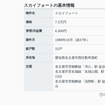
スカイフォートの基本情報
物件名
スカイフォート
価格
7.2万円
管理/共益費
6,000円
築年月
1988年10月（築37年）
総戸数
15戸
所在地
愛知県
名古屋市西区
数寄屋町
交通
名古屋市営鶴舞線
「
浄心
」駅 徒歩
名古屋市営名城線
「
名城公園
」駅
13分
名古屋市営鶴舞線
「
浅間町
」駅 徒
分