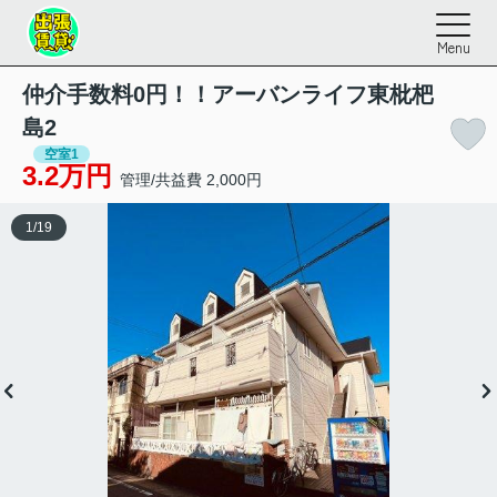
Menu
仲介手数料0円！！アーバンライフ東枇杷
島2
空室1
3.2万円
管理/共益費 2,000円
1
/
19