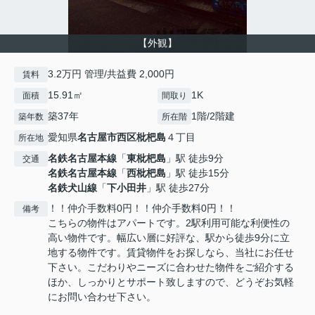
【外観】
3.2万円 管理/共益費 2,000円
賃料
15.91㎡
1K
面積
間取り
築37年
1階/2階建
築年数
所在階
愛知県
名古屋市西区
枇杷島
４丁目
所在地
名鉄名古屋本線
「
東枇杷島
」駅 徒歩9分
交通
名鉄名古屋本線
「
西枇杷島
」駅 徒歩15分
名鉄犬山線
「
下小田井
」駅 徒歩27分
！！仲介手数料0円！！仲介手数料0円！！
備考
こちらの物件はアパートです。2駅利用可能な利便性の
高い物件です。幅広い層に好評な、駅から徒歩9分に立
地する物件です。賃貸物件をお探しなら、当社にお任せ
下さい。こだわりやニーズに合わせた物件をご紹介する
ほか、しっかりとサポート致しますので、どうぞお気軽
にお問い合わせ下さい。