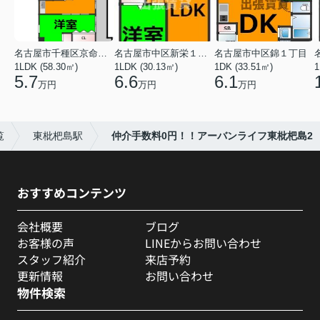
名古屋市千種区京命１丁目
名古屋市中区新栄１丁目
名古屋市中区錦１丁目
1LDK (58.30㎡)
1LDK (30.13㎡)
1DK (33.51㎡)
1
5.7
6.6
6.1
万円
万円
万円
覧
東枇杷島駅
仲介手数料0円！！アーバンライフ東枇杷島2
おすすめコンテンツ
会社概要
ブログ
お客様の声
LINEからお問い合わせ
スタッフ紹介
来店予約
更新情報
お問い合わせ
物件検索