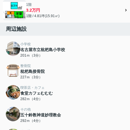
1階
3.2万円
1階 / 4.81坪(15.91㎡)
周辺施設
小学校
名古屋市立枇杷島小学校
201ｍ（3分）
整骨院
枇杷島接骨院
227ｍ（3分）
喫茶店・カフェ
食堂カフェむむむ
282ｍ（4分）
その他
五十鈴教神道妙理教会
292ｍ（4分）