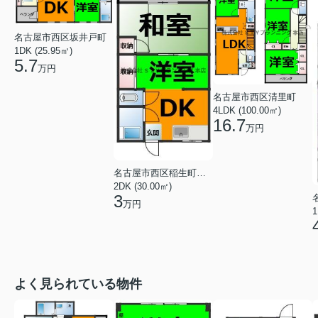
名古屋市西区坂井戸町
1DK (25.95㎡)
5.7
万円
名古屋市西区清里町
4LDK (100.00㎡)
16.7
万円
名古屋市西区稲生町１丁目
2DK (30.00㎡)
3
万円
1
よく見られている物件