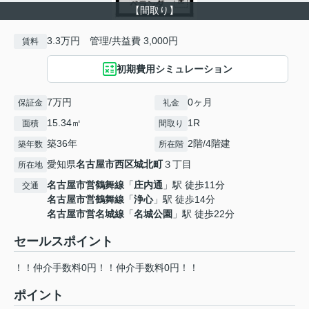
【間取り】
3.3万円 管理/共益費 3,000円
賃料
初期費用シミュレーション
7万円
0ヶ月
保証金
礼金
15.34㎡
1R
面積
間取り
築36年
2階/4階建
築年数
所在階
愛知県
名古屋市西区
城北町
３丁目
所在地
名古屋市営鶴舞線
「
庄内通
」駅 徒歩11分
交通
名古屋市営鶴舞線
「
浄心
」駅 徒歩14分
名古屋市営名城線
「
名城公園
」駅 徒歩22分
セールスポイント
！！仲介手数料0円！！仲介手数料0円！！
ポイント