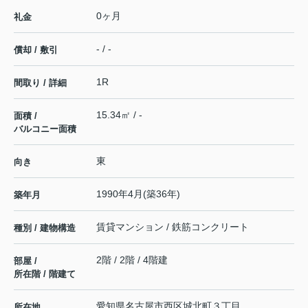
0ヶ月
礼金
- / -
償却 / 敷引
1R
間取り / 詳細
15.34㎡ / -
面積 /
バルコニー面積
東
向き
1990年4月(築36年)
築年月
賃貸マンション / 鉄筋コンクリート
種別 / 建物構造
2階 / 2階 / 4階建
部屋 /
所在階 / 階建て
愛知県
名古屋市西区
城北町
３丁目
所在地