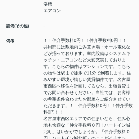
浴槽
エアコン
-
設備(その他)
！！仲介手数料0円！！仲介手数料0円！！
備考
共用部には敷地内ごみ置き場・オール電化な
どが揃っております。室内設備はシステムキ
ッチン・エアコンなど大変充実しておりま
す。こちらの物件はマンションです。こちら
の物件は駅まで徒歩で11分で到着します。住
みやすい環境が嬉しい賃貸物件です。名古屋
市西区へ移住を計画してるなら、出張賃貸ま
でお問い合わせください。当社では、お客様
の希望条件合わせたお部屋をご紹介させてい
ただきます。！！仲介手数料0円！！仲介手数
料0円！！
名古屋市西区エリアでの住まいなら、住み心
地も快適な「仲介手数料０円！ハートイン城
北町」はいかがでしょうか。「仲介手数料０
円！ハートイン城北町」のここがイチオシ。