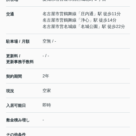
名古屋市営鶴舞線
「
庄内通
」駅 徒歩11分
交通
名古屋市営鶴舞線
「
浄心
」駅 徒歩14分
名古屋市営名城線
「
名城公園
」駅 徒歩22分
空無 / -
駐車場 / 月額
- / -
更新料 /
更新事務手数料
2年
契約期間
空家
現況
即時
入居可能日
-
敷金積み増し
その他条件