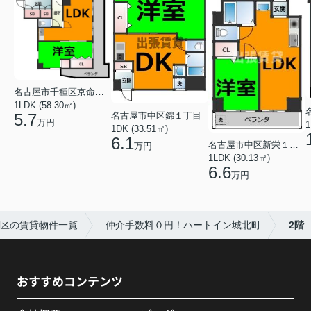
名古屋市千種区京命１丁目
1LDK (58.30㎡)
名古屋市中区錦１丁目
5.7
万円
1
1DK (33.51㎡)
6.1
名古屋市中区新栄１丁目
万円
1LDK (30.13㎡)
6.6
万円
区の賃貸物件一覧
仲介手数料０円！ハートイン城北町
2階
おすすめコンテンツ