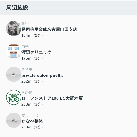
周辺施設
銀行
尾西信用金庫名古屋山田支店
134ｍ（2分）
内科
渡辺クリニック
175ｍ（3分）
美容室
private salon puella
202ｍ（3分）
その他
ローソンストア100 LS大野木店
233ｍ（3分）
マッサージ
たなべ整体
238ｍ（3分）