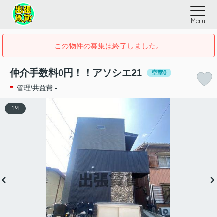
Menu
この物件の募集は終了しました。
仲介手数料0円！！アソシエ21
空室0
-
管理/共益費 -
1
/
4