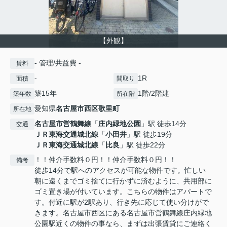
【外観】
- 管理/共益費 -
賃料
-
1R
面積
間取り
築15年
1階/2階建
築年数
所在階
愛知県
名古屋市西区
歌里町
所在地
名古屋市営鶴舞線
「
庄内緑地公園
」駅 徒歩14分
交通
ＪＲ東海交通城北線
「
小田井
」駅 徒歩19分
ＪＲ東海交通城北線
「
比良
」駅 徒歩22分
！！仲介手数料０円！！仲介手数料０円！！
備考
徒歩14分で駅へのアクセスが可能な物件です。忙しい
朝に遠くまでゴミ捨てに行かずに済むように、共用部に
ゴミ置き場が付いています。こちらの物件はアパートで
す。付近に駅が2駅あり、行き先に応じて使い分けがで
きます。名古屋市西区にある名古屋市営鶴舞線庄内緑地
公園駅近くの物件の事なら、まずは出張賃貸にご連絡く