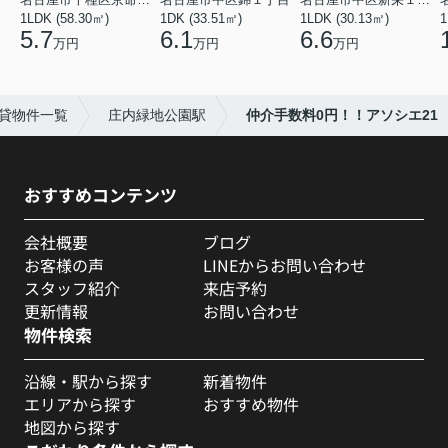
1LDK (58.30㎡)
1DK (33.51㎡)
1LDK (30.13㎡)
1
5.7
6.1
6.6
万円
万円
万円
貸物件一覧
庄内緑地公園駅
仲介手数料0円！！アソシエ21
おすすめコンテンツ
会社概要
ブログ
お客様の声
LINEからお問い合わせ
スタッフ紹介
来店予約
更新情報
お問い合わせ
物件検索
沿線・駅から探す
新着物件
エリアから探す
おすすめ物件
地図から探す