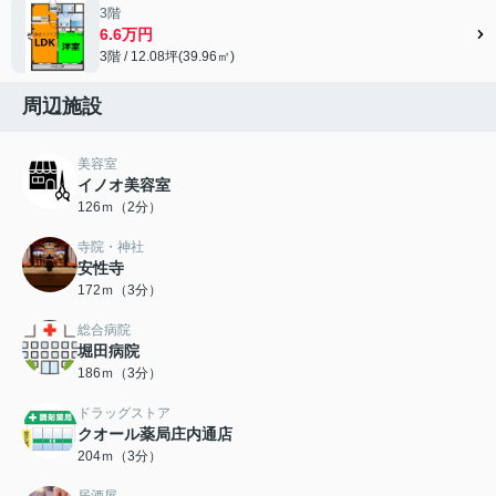
3階
6.6万円
3階 / 12.08坪(39.96㎡)
周辺施設
美容室
イノオ美容室
126ｍ（2分）
寺院・神社
安性寺
172ｍ（3分）
総合病院
堀田病院
186ｍ（3分）
ドラッグストア
クオール薬局庄内通店
204ｍ（3分）