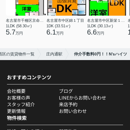
名古屋市千種区京命１丁目
名古屋市中区錦１丁目
名古屋市中区新栄１丁目
1LDK (58.30㎡)
1DK (33.51㎡)
1LDK (30.13㎡)
1
5.7
6.1
6.6
万円
万円
万円
西区の賃貸物件一覧
庄内通駅
仲介手数料0円！！N’sハイツ
おすすめコンテンツ
会社概要
ブログ
お客様の声
LINEからお問い合わせ
スタッフ紹介
来店予約
更新情報
お問い合わせ
物件検索