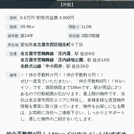
【外観】
6.6万円 管理/共益費 4,000円
賃料
39.96㎡
1LDK
面積
間取り
築24年
3階/3階建
築年数
所在階
愛知県
名古屋市西区
稲生町
６丁目
所在地
名古屋市営鶴舞線
「
庄内通
」駅 徒歩8分
交通
名古屋市営鶴舞線
「
庄内緑地公園
」駅 徒歩14分
名鉄犬山線
「
中小田井
」駅 徒歩26分
！！仲介手数料０円！！仲介手数料０円！！
備考
ぜひ一度見ていただきたい、「仲介手数料0円！！N’sハ
イツ」です。堀田病院まで186mです。駅が周辺に2つ
あるので行動範囲が広がります。最上階の物件です。当
社は名古屋市西区エリアに特化し、多種多様な賃貸物件
情報を豊富に取り扱っています。物件をお探しになる際
は、お気軽に当社へご連絡下さい。しっかりとサポート
し、適した物件のご紹介をいたします。