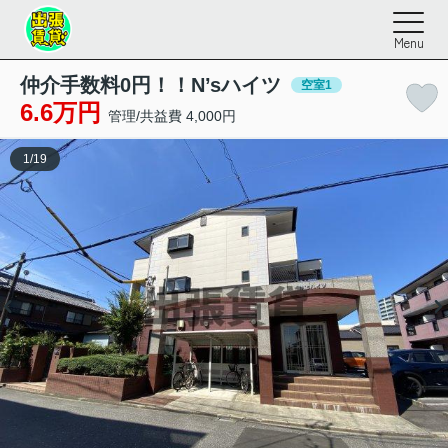
Menu
仲介手数料0円！！N’sハイツ
空室1
6.6万円
管理/共益費 4,000円
1
/
19