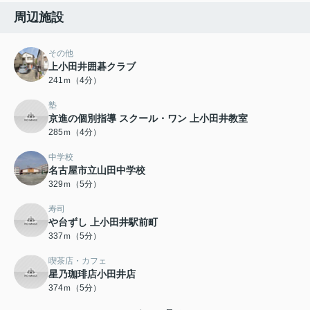
周辺施設
その他
上小田井囲碁クラブ
241ｍ（4分）
塾
京進の個別指導 スクール・ワン 上小田井教室
285ｍ（4分）
中学校
名古屋市立山田中学校
329ｍ（5分）
寿司
や台ずし 上小田井駅前町
337ｍ（5分）
喫茶店・カフェ
星乃珈琲店小田井店
374ｍ（5分）