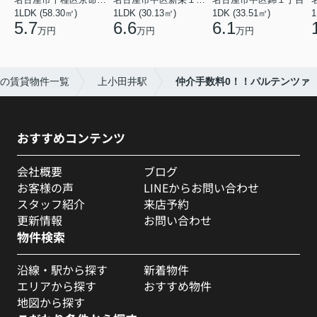
1LDK (58.30㎡)
1LDK (30.13㎡)
1DK (33.51㎡)
1
5.7
6.6
6.1
万円
万円
万円
の賃貸物件一覧
上小田井駅
仲介手数料0！！パルテンツァ
おすすめコンテンツ
会社概要
ブログ
お客様の声
LINEからお問い合わせ
スタッフ紹介
来店予約
更新情報
お問い合わせ
物件検索
沿線・駅から探す
新着物件
エリアから探す
おすすめ物件
地図から探す