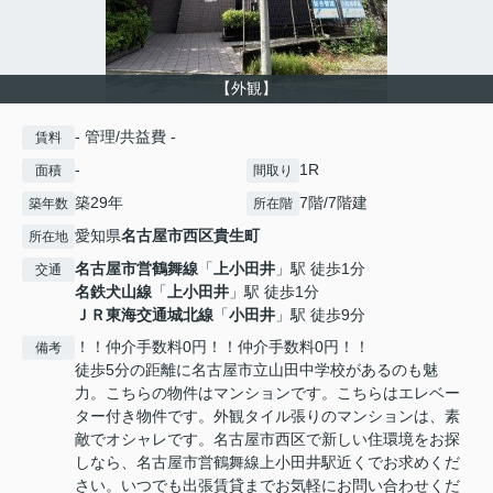
【外観】
- 管理/共益費 -
賃料
-
1R
面積
間取り
築29年
7階/7階建
築年数
所在階
愛知県
名古屋市西区
貴生町
所在地
名古屋市営鶴舞線
「
上小田井
」駅 徒歩1分
交通
名鉄犬山線
「
上小田井
」駅 徒歩1分
ＪＲ東海交通城北線
「
小田井
」駅 徒歩9分
！！仲介手数料0円！！仲介手数料0円！！
備考
徒歩5分の距離に名古屋市立山田中学校があるのも魅
力。こちらの物件はマンションです。こちらはエレベー
ター付き物件です。外観タイル張りのマンションは、素
敵でオシャレです。名古屋市西区で新しい住環境をお探
しなら、名古屋市営鶴舞線上小田井駅近くでお求めくだ
さい。いつでも出張賃貸までお気軽にお問い合わせくだ