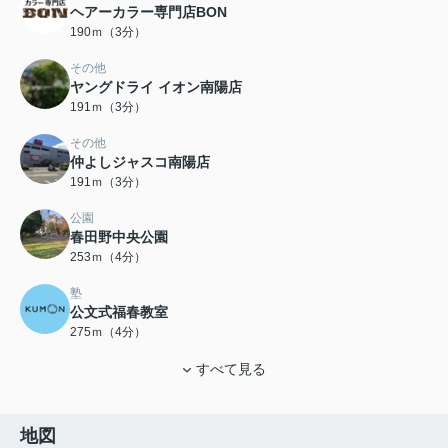
ヘアーカラー専門店BON
190ｍ（3分）
その他
ヤングドライ イオン南陽店
191ｍ（3分）
その他
仲よしジャスコ南陽店
191ｍ（3分）
公園
春田野中央公園
253ｍ（4分）
塾
公文式福春教室
275ｍ（4分）
すべて見る
地図