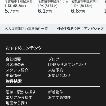
名古屋市千種区京命１丁目
名古屋市中区錦１丁目
名古屋市中区新栄１丁目
1LDK (58.30㎡)
1DK (33.51㎡)
1LDK (30.13㎡)
1
5.7
6.1
6.6
万円
万円
万円
名古屋市港区の賃貸物件一覧
仲介手数料０円！アンビシャス
おすすめコンテンツ
会社概要
ブログ
お客様の声
LINEからお問い合わせ
スタッフ紹介
来店予約
更新情報
お問い合わせ
物件検索
沿線・駅から探す
新着物件
エリアから探す
おすすめ物件
地図から探す