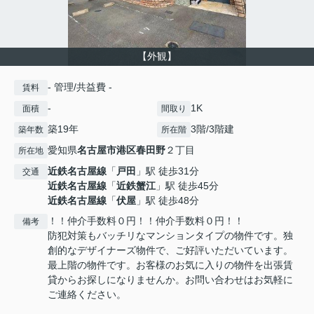
【外観】
- 管理/共益費 -
賃料
-
1K
面積
間取り
築19年
3階/3階建
築年数
所在階
愛知県
名古屋市港区
春田野
２丁目
所在地
近鉄名古屋線
「
戸田
」駅 徒歩31分
交通
近鉄名古屋線
「
近鉄蟹江
」駅 徒歩45分
近鉄名古屋線
「
伏屋
」駅 徒歩48分
！！仲介手数料０円！！仲介手数料０円！！
備考
防犯対策もバッチリなマンションタイプの物件です。独
創的なデザイナーズ物件で、ご好評いただいています。
最上階の物件です。お客様のお気に入りの物件を出張賃
貸からお探しになりませんか。お問い合わせはお気軽に
ご連絡ください。