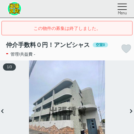
Menu
この物件の募集は終了しました。
仲介手数料０円！アンビシャス
空室0
-
管理/共益費 -
1
/
3