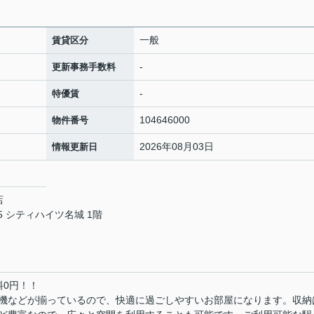
一般
賃貸区分
-
更新事務手数料
-
特優賃
104646000
物件番号
2026年08月03日
情報更新日
店
 シティハイツ名城 1階
料0円！！
機などが揃っているので、快適に過ごしやすいお部屋になります。収納