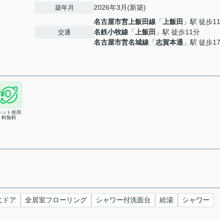
2026年3月(新築)
築年月
名古屋市営上飯田線
「
上飯田
」駅 徒歩1
名鉄小牧線
「
上飯田
」駅 徒歩11分
交通
名古屋市営名城線
「
志賀本通
」駅 徒歩1
ネット使用
料無料
にドア
全居室フローリング
シャワー付洗面台
給湯
シャワー