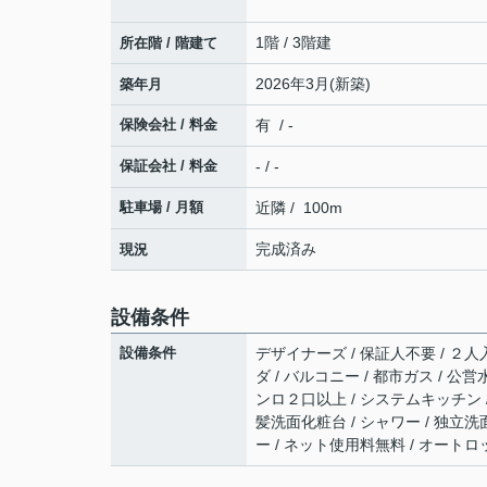
1階 / 3階建
所在階 / 階建て
2026年3月(新築)
築年月
保険会社 / 料金
有 / -
保証会社 / 料金
- / -
駐車場 / 月額
近隣 / 100m
完成済み
現況
設備条件
設備条件
デザイナーズ / 保証人不要 / ２人
ダ / バルコニー / 都市ガス / 公営
ンロ２口以上 / システムキッチン /
髪洗面化粧台 / シャワー / 独立洗面
ー / ネット使用料無料 / オートロ