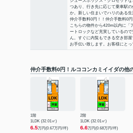
シューズボックス・クロゼットな
つあり、行き先に応じて乗車駅の
か。新しい住まいでハリのある生
仲介手数料0円！！仲介手数料0
こちらの物件から420m以内に「
ートロックなど充実しているので
ん。すぐに内覧もできる空き部屋
お手伝い致します。お客様にとっ
仲介手数料0円！ルココンカミイイダの他
1階
2階
1LDK (32.01㎡)
1LDK (32.01㎡)
6.5
6.6
万円(
0.67
万円/坪)
万円(
0.68
万円/坪)