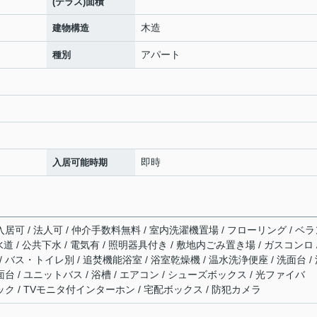
(テラス)面積
木造
建物構造
アパート
種別
即時
入居可能時期
入居可 / 法人可 / 仲介手数料無料 / 室内洗濯機置場 / フローリング / ベ
水道 / 公共下水 / 電気有 / 照明器具付き / 敷地内ごみ置き場 / ガスコンロ 
 バス・トイレ別 / 追焚機能浴室 / 浴室乾燥機 / 温水洗浄便座 / 洗面台 /
台 / ユニットバス / 浴槽 / エアコン / シューズボックス / 光ファイバ
ック / TVモニタ付インターホン / 宅配ボックス / 防犯カメラ