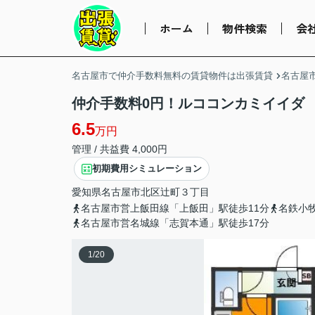
ホーム
物件検索
会
名古屋市で仲介手数料無料の賃貸物件は出張賃貸
名古屋
仲介手数料0円！ルココンカミイイダ
6.5
万円
管理 / 共益費 4,000円
初期費用シミュレーション
愛知県
名古屋市北区
辻町
３丁目
名古屋市営上飯田線「上飯田」駅徒歩11分
名鉄小
名古屋市営名城線「志賀本通」駅徒歩17分
1
/
20