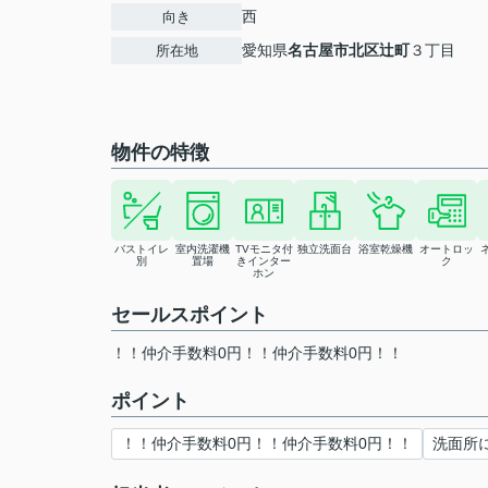
西
向き
愛知県
名古屋市北区
辻町
３丁目
所在地
物件の特徴
バストイレ
室内洗濯機
TVモニタ付
独立洗面台
浴室乾燥機
オートロッ
別
置場
きインター
ク
ホン
セールスポイント
！！仲介手数料0円！！仲介手数料0円！！
ポイント
！！仲介手数料0円！！仲介手数料0円！！
洗面所