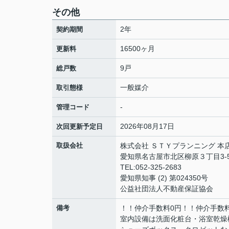
その他
2年
契約期間
16500ヶ月
更新料
9戸
総戸数
一般媒介
取引態様
-
管理コード
2026年08月17日
次回更新予定日
取扱会社
株式会社 ＳＴＹプランニング 本
愛知県名古屋市北区柳原３丁目3-5
TEL:052-325-2683
愛知県知事 (2) 第024350号
公益社団法人不動産保証協会
備考
！！仲介手数料0円！！仲介手数
室内設備は洗面化粧台・浴室乾燥