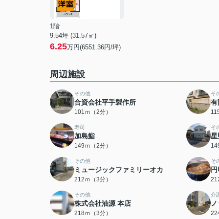
1階
9.54坪 (31.57㎡)
6.25
万円(6551.36円/坪)
周辺施設
その他
そ
合資会社平手製作所
有
101ｍ（2分）
1
寿司
そ
加島鮨
星
149ｍ（2分）
1
その他
そ
ミュージックファミリーオカ
円
212ｍ（3分）
2
その他
介
株式会社油源 本店
ノ
218ｍ（3分）
2