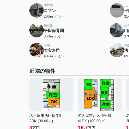
美容室
ス
ロマン
平
266ｍ（4分）
3
保育園
そ
平田保育園
山
350ｍ（5分）
3
寿司
寺
大宝寿司
法
437ｍ（6分）
6
近隣の物件
名古屋市西区稲生町１丁目
名古屋市西区清里町
2DK (30.00㎡)
4LDK (100.00㎡)
3
3
16.7
1
万円
万円