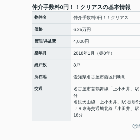
仲介手数料0円！！クリアスの基本情報
物件名
仲介手数料0円！！クリアス
価格
6.25万円
管理/共益費
4,000円
築年月
2018年1月（築8年）
総戸数
8戸
所在地
愛知県
名古屋市西区
円明町
交通
名古屋市営鶴舞線
「
上小田井
」駅
分
名鉄犬山線
「
上小田井
」駅 徒歩9
ＪＲ東海交通城北線
「
小田井
」駅
18分