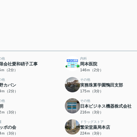
の他
内科
限会社愛和硝子工事
岡本医院
15ｍ（2分）
146ｍ（2分）
の他
その他
野カバン
実務珠算学園鴨田支部
49ｍ（2分）
175ｍ（3分）
の他
その他
明
日本ビジネス機器株式会社
12ｍ（3分）
216ｍ（3分）
護
ドラッグストア
ッポの会
繁栄堂薬局本店
24ｍ（3分）
224ｍ（3分）