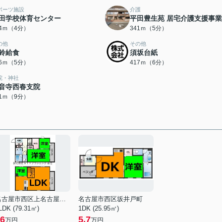
ポーツ施設
介護
田学校体育センター
平田豊生苑 居宅介護支援事
14ｍ（4分）
341ｍ（5分）
の他
その他
鈴給食
須坂台紙
76ｍ（5分）
417ｍ（6分）
院・神社
音寺西春支院
91ｍ（9分）
名古屋市西区上名古屋３丁目
名古屋市西区坂井戸町
LDK (79.31㎡)
1DK (25.95㎡)
6
5.7
万円
万円