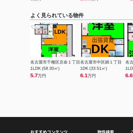
よく見られている物件
名古屋市千種区京命１丁目
名古屋市中区錦１丁目
名
1LDK (58.30㎡)
1DK (33.51㎡)
1LD
5.7
6.1
6.6
万円
万円
おすすめコンテンツ
物件検索