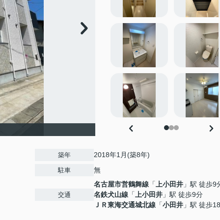
2018年1月(築8年)
築年
無
駐車
名古屋市営鶴舞線
「
上小田井
」駅 徒歩9
名鉄犬山線
「
上小田井
」駅 徒歩9分
交通
ＪＲ東海交通城北線
「
小田井
」駅 徒歩1