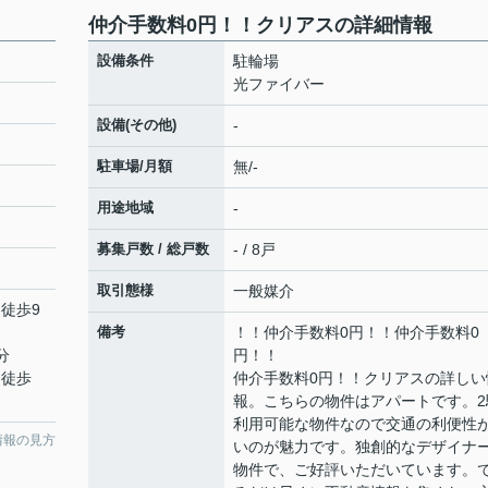
仲介手数料0円！！クリアスの詳細情報
設備条件
駐輪場
光ファイバー
設備(その他)
-
駐車場/月額
無/-
用途地域
-
募集戸数 / 総戸数
- / 8戸
取引態様
一般媒介
 徒歩9
備考
！！仲介手数料0円！！仲介手数料0
分
円！！
 徒歩
仲介手数料0円！！クリアスの詳しい
報。こちらの物件はアパートです。2
利用可能な物件なので交通の利便性
情報の見方
いのが魅力です。独創的なデザイナ
物件で、ご好評いただいています。