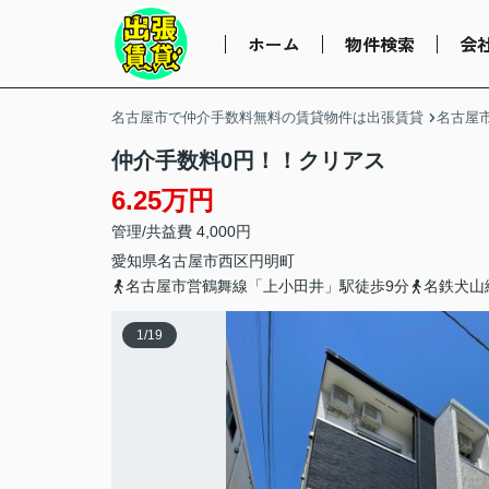
ホーム
物件検索
会
名古屋市で仲介手数料無料の賃貸物件は出張賃貸
名古屋
仲介手数料0円！！クリアス
6.25万円
管理/共益費 4,000円
愛知県
名古屋市西区
円明町
名古屋市営鶴舞線「上小田井」駅徒歩9分
名鉄犬山
1
/
19