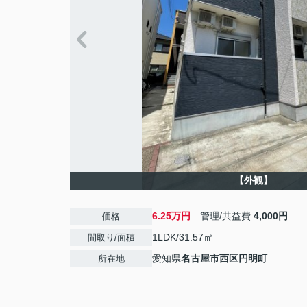
【外観】
6.25万円
管理/共益費
4,000円
価格
1LDK/31.57㎡
間取り/面積
愛知県
名古屋市西区
円明町
所在地