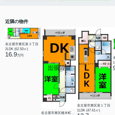
近隣の物件
名古屋市東区泉３丁目
2LDK (62.50㎡)
16.9
万円
1
名古屋市東区泉１丁目
1LDK (47.61㎡)
名古屋市東区橦木町３丁目