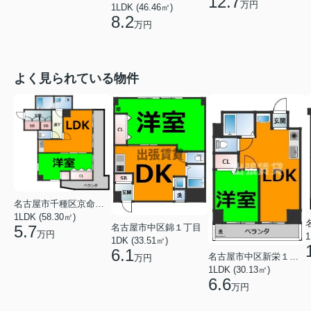
12.7
万円
1LDK (46.46㎡)
8.2
万円
よく見られている物件
名古屋市千種区京命１丁目
1LDK (58.30㎡)
名古屋市中区錦１丁目
5.7
万円
1
1DK (33.51㎡)
6.1
名古屋市中区新栄１丁目
万円
1LDK (30.13㎡)
6.6
万円