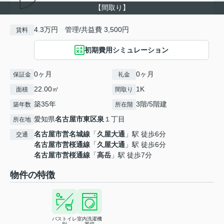
【間取り】
4.3万円 管理/共益費 3,500円
賃料
初期費用シミュレーション
0ヶ月
0ヶ月
保証金
礼金
22.00㎡
1K
面積
間取り
築35年
3階/5階建
築年数
所在階
愛知県
名古屋市東区
泉
１丁目
所在地
名古屋市営名城線
「
久屋大通
」駅 徒歩6分
交通
名古屋市営桜通線
「
久屋大通
」駅 徒歩6分
名古屋市営桜通線
「
高岳
」駅 徒歩7分
物件の特徴
バストイレ
室内洗濯機