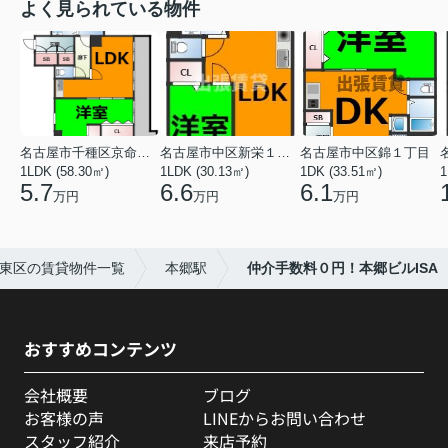
よく見られている物件
名古屋市千種区京命１丁目
名古屋市中区新栄１丁目
名古屋市中区錦１丁目
1LDK (58.30㎡)
1LDK (30.13㎡)
1DK (33.51㎡)
1
5.7
6.6
6.1
万円
万円
万円
東区の賃貸物件一覧
本郷駅
仲介手数料０円！本郷ビルISA
おすすめコンテンツ
会社概要
ブログ
お客様の声
LINEからお問い合わせ
スタッフ紹介
来店予約