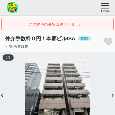
Menu
この物件の募集は終了しました。
仲介手数料０円！本郷ビルISA
空室0
-
管理/共益費 -
1
/
2