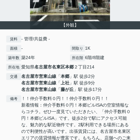
【外観】
- 管理/共益費 -
賃料
-
1K
面積
間取り
築24年
6階/8階建
築年数
所在階
愛知県
名古屋市名東区
本郷
２丁目214
所在地
名古屋市営東山線
「
本郷
」駅 徒歩2分
交通
名古屋市営東山線
「
上社
」駅 徒歩9分
名古屋市営東山線
「
藤が丘
」駅 徒歩17分
！！仲介手数料０円！！仲介手数料０円！！
備考
新着情報：仲介手数料０円！本郷ビルISAの空室情報な
らコチラ。ぜひ一度見ていただきたい、「仲介手数料０
円！本郷ビルISA」です。徒歩2分で駅にアクセス可能
な、魅力的な駅近物件です。2駅利用できる場所にある
ので利便性が高いです。出張賃貸には、名古屋市名東区
エリアの賃貸情報が豊富です。もちろん、店舗へのご来