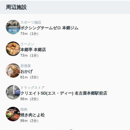
周辺施設
スポーツ施設
ボクシングチームゼロ 本郷ジム
73ｍ（1分）
ラーメン
本郷亭 本郷店
73ｍ（1分）
居酒屋
おかげ
81ｍ（2分）
ドラッグストア
クリエイトSD(エス・ディー) 名古屋本郷駅前店
98ｍ（2分）
焼肉
焼き肉とよ松
99ｍ（2分）