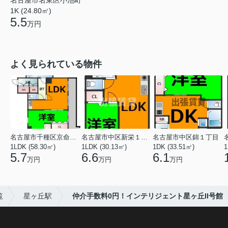
1K (24.80㎡)
5.5
万円
よく見られている物件
名古屋市千種区京命１丁目
名古屋市中区新栄１丁目
名古屋市中区錦１丁目
1LDK (58.30㎡)
1LDK (30.13㎡)
1DK (33.51㎡)
1
5.7
6.6
6.1
万円
万円
万円
覧
星ヶ丘駅
仲介手数料0円！インテリジェント星ヶ丘II号館