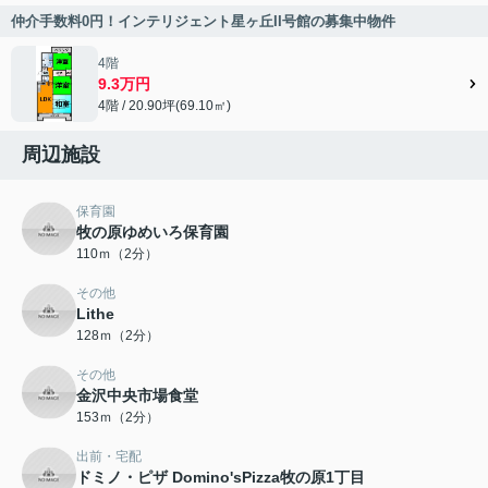
仲介手数料0円！インテリジェント星ヶ丘II号館の募集中物件
4階
9.3万円
4階 / 20.90坪(69.10㎡)
周辺施設
保育園
牧の原ゆめいろ保育園
110ｍ（2分）
その他
Lithe
128ｍ（2分）
その他
金沢中央市場食堂
153ｍ（2分）
出前・宅配
ドミノ・ピザ Domino'sPizza牧の原1丁目