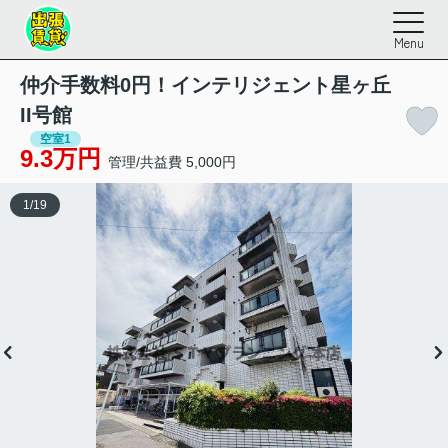
Menu
仲介手数料0円！インテリジェント星ヶ丘
II号館
空室1
9.3万円
管理/共益費 5,000円
1
/
19