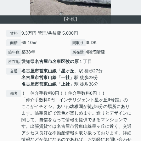
【外観】
9.3万円 管理/共益費 5,000円
賃料
69.10㎡
3LDK
面積
間取り
築38年
4階/5階建
築年数
所在階
愛知県
名古屋市名東区
牧の原
１丁目
所在地
名古屋市営東山線
「
星ヶ丘
」駅 徒歩27分
交通
名古屋市営東山線
「
一社
」駅 徒歩29分
名古屋市営東山線
「
上社
」駅 徒歩36分
！！仲介手数料0円！！仲介手数料0円！！
備考
「仲介手数料0円！インテリジェント星ヶ丘II号館」の
ここがイチオシ。あいわ幼稚園が徒歩6分の場所にあり
ます。眺望良好で景色が楽しめます。造りとデザインに
関して、自信をもって情報を提供できるマンションで
す。出張賃貸では名古屋市営東山線星ヶ丘に近く、交通
アクセス良好な不動産情報を取り扱っております。詳細
情報などが気になるのであれば、お気軽にお問い合わせ