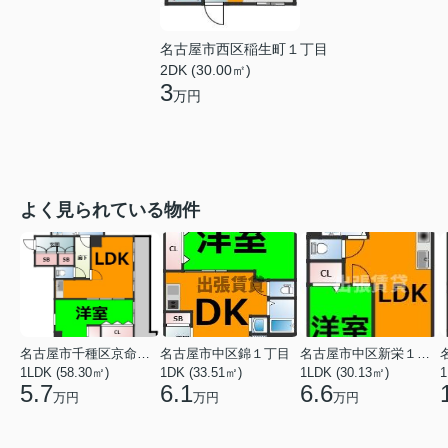
名古屋市西区稲生町１丁目
2DK (30.00㎡)
3
万円
よく見られている物件
名古屋市千種区京命１丁目
名古屋市中区錦１丁目
名古屋市中区新栄１丁目
1LDK (58.30㎡)
1DK (33.51㎡)
1LDK (30.13㎡)
1
5.7
6.1
6.6
万円
万円
万円