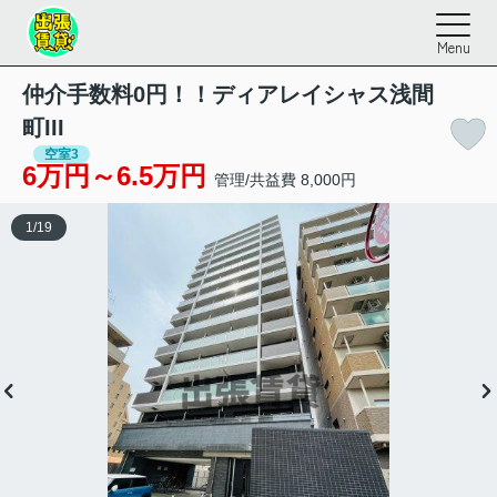
Menu
仲介手数料0円！！ディアレイシャス浅間
町III
空室3
6万円～6.5万円
管理/共益費 8,000円
1
/
19