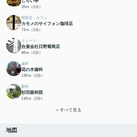
じらい亭
35ｍ（1分）
喫茶店・カフェ
カモメのサイフォン珈琲店
72ｍ（1分）
スイーツ
合資会社日野菊商店
80ｍ（1分）
歯科
花の木歯科
135ｍ（2分）
眼科
杉田眼科院
145ｍ（2分）
すべて見る
地図