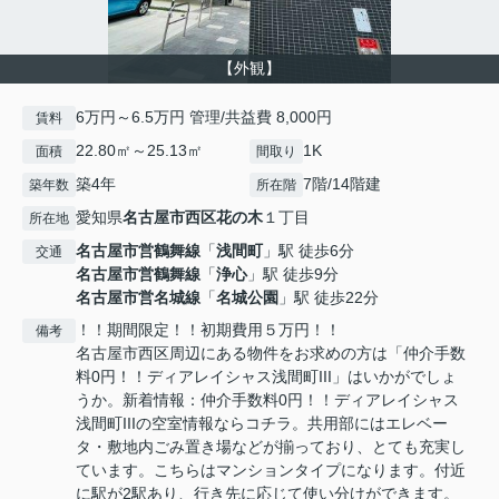
【外観】
6万円～6.5万円 管理/共益費 8,000円
賃料
22.80㎡～25.13㎡
1K
面積
間取り
築4年
7階/14階建
築年数
所在階
愛知県
名古屋市西区
花の木
１丁目
所在地
名古屋市営鶴舞線
「
浅間町
」駅 徒歩6分
交通
名古屋市営鶴舞線
「
浄心
」駅 徒歩9分
名古屋市営名城線
「
名城公園
」駅 徒歩22分
！！期間限定！！初期費用５万円！！
備考
名古屋市西区周辺にある物件をお求めの方は「仲介手数
料0円！！ディアレイシャス浅間町III」はいかがでしょ
うか。新着情報：仲介手数料0円！！ディアレイシャス
浅間町IIIの空室情報ならコチラ。共用部にはエレベー
タ・敷地内ごみ置き場などが揃っており、とても充実し
ています。こちらはマンションタイプになります。付近
に駅が2駅あり、行き先に応じて使い分けができます。