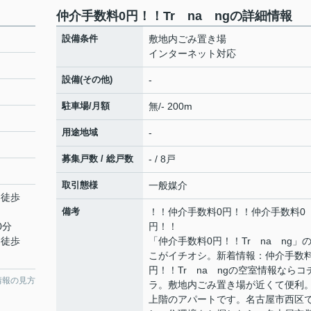
仲介手数料0円！！Tr na ngの詳細情報
設備条件
敷地内ごみ置き場
インターネット対応
設備(その他)
-
駐車場/月額
無/- 200m
用途地域
-
募集戸数 / 総戸数
- / 8戸
取引態様
一般媒介
 徒歩
備考
！！仲介手数料0円！！仲介手数料0
0分
円！！
 徒歩
「仲介手数料0円！！Tr na ng」
こがイチオシ。新着情報：仲介手数料
円！！Tr na ngの空室情報ならコ
情報の見方
ラ。敷地内ごみ置き場が近くて便利
上階のアパートです。名古屋市西区