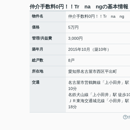
仲介手数料0円！！Tr na ngの基本情報
物件名
仲介手数料0円！！Tr na ng
価格
5万円
管理/共益費
3,000円
築年月
2015年10月（築10年）
総戸数
8戸
所在地
愛知県
名古屋市西区
平出町
交通
名古屋市営鶴舞線
「
上小田井
」駅
10分
名鉄犬山線
「
上小田井
」駅 徒歩1
ＪＲ東海交通城北線
「
小田井
」駅
18分