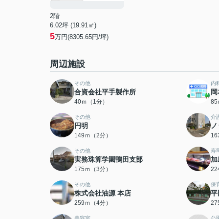
2階
6.02坪 (19.91㎡)
5
万円(8305.65円/坪)
周辺施設
その他
内
合資会社平手製作所
岡
40ｍ（1分）
8
その他
介
円明
ノ
149ｍ（2分）
1
その他
寿
実務珠算学園鴨田支部
加
175ｍ（3分）
2
その他
保
株式会社油源 本店
平
259ｍ（4分）
2
美容室
公