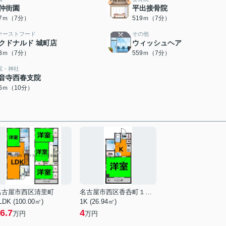
仲街園
平出接骨院
87ｍ（7分）
519ｍ（7分）
ァーストフード
その他
クドナルド 城町店
ウィッシュヘア
23ｍ（7分）
559ｍ（7分）
院・神社
音寺西春支院
66ｍ（10分）
名古屋市西区清里町
名古屋市西区香呑町１丁目
LDK (100.00㎡)
1K (26.94㎡)
6.7
4
万円
万円