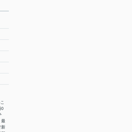
のこ
0
チ
。最
で新