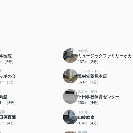
科
その他
本医院
ミュージックファミリーオカ
5ｍ（2分）
137ｍ（2分）
護
ドラッグストア
ッポの会
繁栄堂薬局本店
63ｍ（3分）
163ｍ（3分）
司
スポーツ施設
島鮨
平田学校体育センター
24ｍ（3分）
253ｍ（4分）
育園
その他
田保育園
山鈴給食
75ｍ（4分）
314ｍ（4分）
園
整骨院