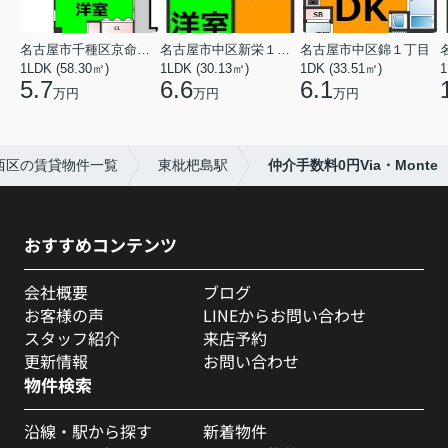
名古屋市千種区京命１丁目
名古屋市中区新栄１丁目
名古屋市中区錦１丁目
1LDK (58.30㎡)
1LDK (30.13㎡)
1DK (33.51㎡)
1
5.7
6.6
6.1
万円
万円
万円
西区の賃貸物件一覧
東枇杷島駅
仲介手数料0円Via・Monte
おすすめコンテンツ
会社概要
ブログ
お客様の声
LINEからお問い合わせ
スタッフ紹介
来店予約
更新情報
お問い合わせ
物件検索
沿線・駅から探す
新着物件