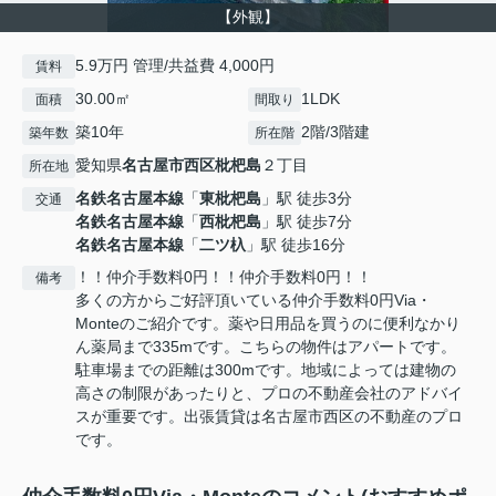
【外観】
5.9万円 管理/共益費 4,000円
賃料
30.00㎡
1LDK
面積
間取り
築10年
2階/3階建
築年数
所在階
愛知県
名古屋市西区
枇杷島
２丁目
所在地
名鉄名古屋本線
「
東枇杷島
」駅 徒歩3分
交通
名鉄名古屋本線
「
西枇杷島
」駅 徒歩7分
名鉄名古屋本線
「
二ツ杁
」駅 徒歩16分
！！仲介手数料0円！！仲介手数料0円！！
備考
多くの方からご好評頂いている仲介手数料0円Via・
Monteのご紹介です。薬や日用品を買うのに便利なかり
ん薬局まで335mです。こちらの物件はアパートです。
駐車場までの距離は300mです。地域によっては建物の
高さの制限があったりと、プロの不動産会社のアドバイ
スが重要です。出張賃貸は名古屋市西区の不動産のプロ
です。