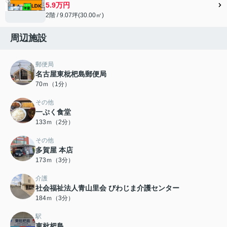
5.9万円
2階 / 9.07坪(30.00㎡)
周辺施設
郵便局
名古屋東枇杷島郵便局
70ｍ（1分）
その他
一ぷく食堂
133ｍ（2分）
その他
多賀屋 本店
173ｍ（3分）
介護
社会福祉法人青山里会 びわじま介護センター
184ｍ（3分）
駅
東枇杷島