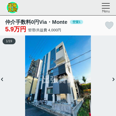
Menu
仲介手数料0円Via・Monte
空室1
5.9万円
管理/共益費 4,000円
1
/
19