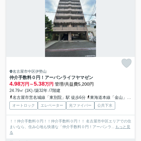
名古屋市中区伊勢山
仲介手数料０円！アーバンライフヤマゼン
4.98
5.38
万円～
万円
管理/共益費5,200円
24.79㎡ (1K) /築32年 /7階建
名古屋市営名城線「東別院」駅 徒歩6分
東海道本線「金山」駅 徒歩10分
オートロック
エレベーター
光ファイバー
公共下水
！！仲介手数料０円！！仲介手数料０円！！ 名古屋市中区エリアでの住
まいなら、住み心地も快適な「仲介手数料０円！アーバンラ...
もっと見
る