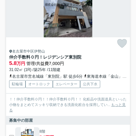
名古屋市中区伊勢山
仲介手数料０円！レジデンシア東別院
5.8
万円
管理/共益費7,000円
31.02㎡ (1R) /築25年 /11階建
名古屋市営名城線「東別院」駅 徒歩6分
東海道本線「金山」駅 徒歩14分
駐輪場
オートロック
エレベーター
公共下水
！！仲介手数料０円！！仲介手数料０円！！ 化粧品や洗面道具といった
小物をまとめてスッキリ収納できる洗面化粧台を採用してい...
もっと見
る
募集中の部屋
8階