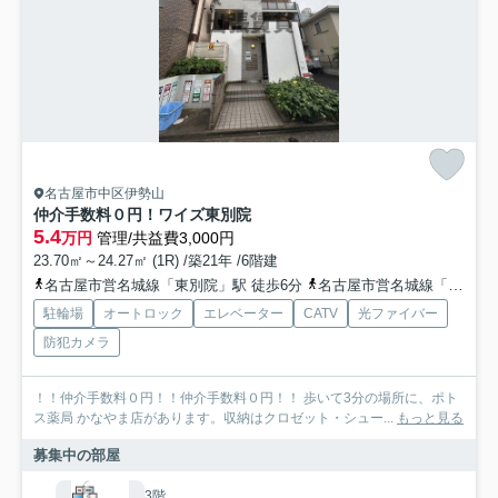
名古屋市中区伊勢山
仲介手数料０円！ワイズ東別院
5.4
万円
管理/共益費3,000円
23.70㎡～24.27㎡ (1R) /築21年 /6階建
名古屋市営名城線「東別院」駅 徒歩6分
名古屋市営名城線「金山」駅 徒歩11分
駐輪場
オートロック
エレベーター
CATV
光ファイバー
防犯カメラ
！！仲介手数料０円！！仲介手数料０円！！ 歩いて3分の場所に、ポト
ス薬局 かなやま店があります。収納はクロゼット・シュー...
もっと見る
募集中の部屋
3階