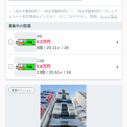
！！仲介手数料0円！！仲介手数料0円！！ 「仲介手数料0円！プレミア
ムコート名古屋金山インテルノ」のここがイチオシ。防犯...
もっと見る
募集中の部屋
8階
6.3万円
8階 / 20.11㎡ / 1K
13階
5.8万円
13階 / 20.52㎡ / 1K
賃貸マンション