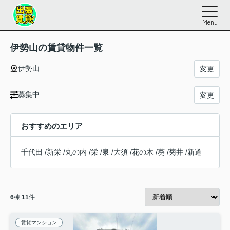
Menu
伊勢山の賃貸物件一覧
伊勢山
変更
募集中
変更
おすすめのエリア
千代田
/
新栄
/
丸の内
/
栄
/
泉
/
大須
/
花の木
/
葵
/
菊井
/
新道
6
棟
11
件
賃貸マンション