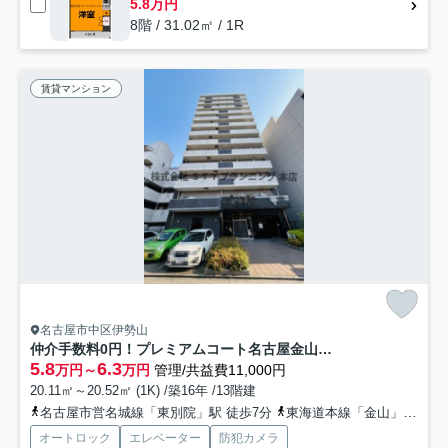
5.8万円
8階 / 31.02㎡ / 1R
賃貸マンション
名古屋市中区伊勢山
仲介手数料0円！プレミアムコート名古屋金山インテルノ
5.8
6.3
万円～
万円
管理/共益費11,000円
20.11㎡～20.52㎡ (1K) /築16年 /13階建
名古屋市営名城線「東別院」駅 徒歩7分
東海道本線「金山」駅 徒歩12分
オートロック
エレベーター
防犯カメラ