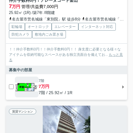
仲介手数料0円！アレーヌコート金山
7
万円
管理/共益費7,000円
25.92㎡ (1R) /築7年 /8階建
名古屋市営名城線「東別院」駅 徒歩8分
名古屋市営名城線「金山」駅 徒歩11分
駐輪場
オートロック
エレベーター
インターネット対応
防犯カメラ
敷地内ごみ置き場
！！仲介手数料0円！！仲介手数料0円！！ 身支度に必要となる様々な
アイテムを収納可能なスペースがある独立洗面台を備えてお...
もっと見
る
募集中の部屋
7階
7万円
7階 / 25.92㎡ / 1R
賃貸マンション