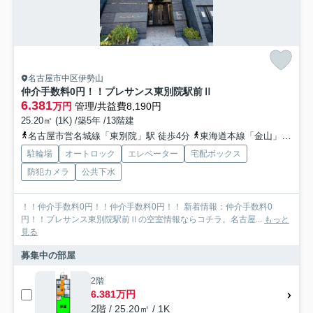
名古屋市中区伊勢山
仲介手数料0円！！プレサンス東別院駅前Ⅱ
6.381
万円
管理/共益費8,190円
25.20㎡ (1K) /築5年 /13階建
名古屋市営名城線「東別院」駅 徒歩4分
東海道本線「金山」駅 徒歩13分
駐輪場
オートロック
エレベーター
宅配ボックス
防犯カメラ
公共下水
！！仲介手数料0円！！仲介手数料0円！！ 新着情報：仲介手数料0
円！！プレサンス東別院駅前Ⅱの空室情報ならコチラ。名古屋...
もっと
見る
募集中の部屋
2階
6.381万円
2階 / 25.20㎡ / 1K