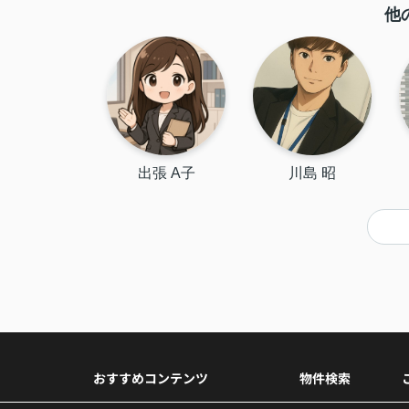
他
出張 A子
川島 昭
おすすめコンテンツ
物件検索