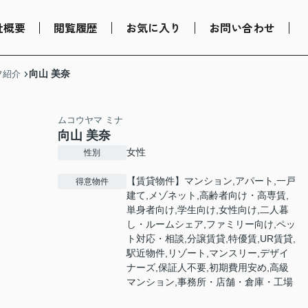
社概要
閲覧履歴
お気に入り
お問い合わせ
向山 美奈
フ紹介
ムコウヤマ ミナ
向山 美奈
女性
性別
【賃貸物件】マンション,アパート,一戸
得意物件
建て,メゾネット,高齢者向け・高専賃,
単身者向け,学生向け,女性向け,二人暮
し・ルームシェア,ファミリー向け,ペッ
ト対応・相談,分譲賃貸,特優賃,UR賃貸,
駅近物件,リゾート,マンスリー,デザイ
ナーズ,保証人不要,初期費用安め,高級
マンション,事務所・店舗・倉庫・工場