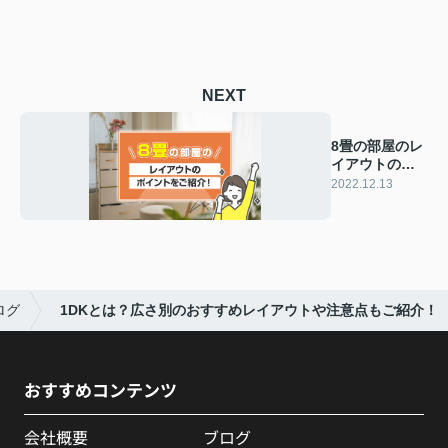
NEXT
8畳の部屋のレ
イアウトのポ
イントをご紹
2022.12.13
介！
ログ
1DKとは？広さ別のおすすめレイアウトや注意点もご紹介！
おすすめコンテンツ
会社概要
ブログ