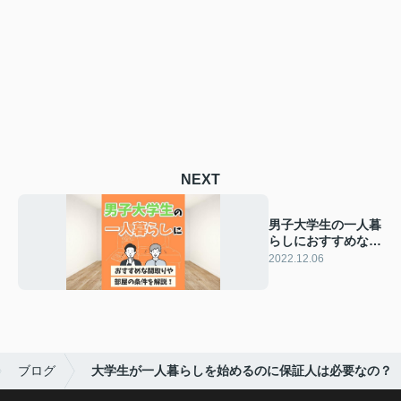
NEXT
男子大学生の一人暮
らしにおすすめな間
取りや部屋の条件を
2022.12.06
解説！
ブログ
大学生が一人暮らしを始めるのに保証人は必要なの？