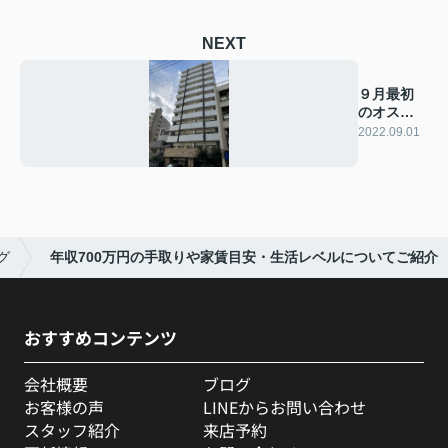
NEXT
９月最初
のオスス
メ物件
2022.09.01
グ
年収700万円の手取りや家賃目安・生活レベルについてご紹介
おすすめコンテンツ
会社概要
ブログ
お客様の声
LINEからお問い合わせ
スタッフ紹介
来店予約