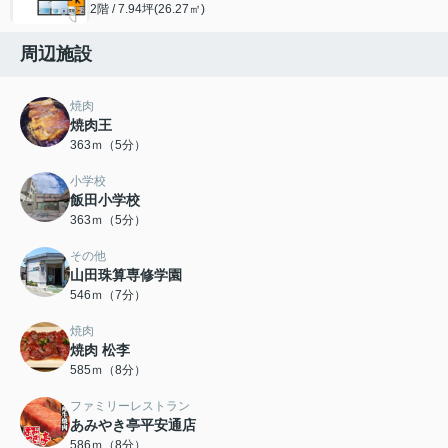
2階 / 7.94坪(26.27㎡)
周辺施設
焼肉
焼肉王
363ｍ（5分）
小学校
飯田小学校
363ｍ（5分）
その他
山田珠算専修学園
546ｍ（7分）
焼肉
焼肉 松李
585ｍ（8分）
ファミリーレストラン
あみやき亭平安通店
586ｍ（8分）