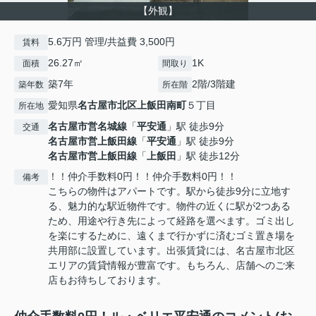
【外観】
5.6万円 管理/共益費 3,500円
賃料
26.27㎡
1K
面積
間取り
築7年
2階/3階建
築年数
所在階
愛知県
名古屋市北区
上飯田南町
５丁目
所在地
名古屋市営名城線
「
平安通
」駅 徒歩9分
交通
名古屋市営上飯田線
「
平安通
」駅 徒歩9分
名古屋市営上飯田線
「
上飯田
」駅 徒歩12分
！！仲介手数料0円！！仲介手数料0円！！
備考
こちらの物件はアパートです。駅から徒歩9分に立地す
る、魅力的な駅近物件です。物件の近くに駅が2つある
ため、用途や行き先によって経路を選べます。ゴミ出し
を楽にするために、遠くまで行かずに済むゴミ置き場を
共用部に設置しています。出張賃貸には、名古屋市北区
エリアの賃貸情報が豊富です。もちろん、店舗へのご来
店もお待ちしております。