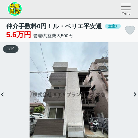
Menu
仲介手数料0円！ル・ベリエ平安通
空室1
5.6万円
管理/共益費 3,500円
1
/
19