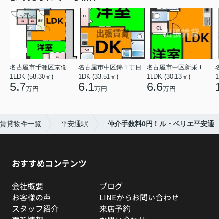
名古屋市千種区京命１丁目
名古屋市中区錦１丁目
名古屋市中区新栄１丁目
1LDK (58.30㎡)
1DK (33.51㎡)
1LDK (30.13㎡)
1
5.7
6.1
6.6
万円
万円
万円
賃貸物件一覧
平安通駅
仲介手数料0円！ル・ベリエ平安通
おすすめコンテンツ
会社概要
ブログ
お客様の声
LINEからお問い合わせ
スタッフ紹介
来店予約