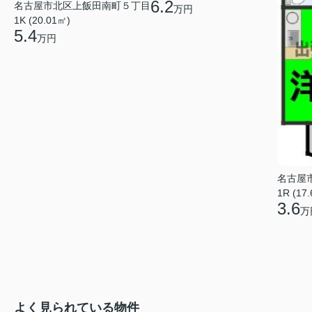
6.2
名古屋市北区上飯田南町５丁目
万円
1K (20.01㎡)
5.4
万円
名古屋
1R (17
3.6
万
よく見られている物件