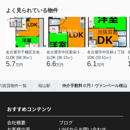
よく見られている物件
名古屋市千種区京命１丁目
名古屋市中区新栄１丁目
名古屋市中区錦１丁目
1LDK (58.30㎡)
1LDK (30.13㎡)
1DK (33.51㎡)
1
5.7
6.6
6.1
万円
万円
万円
の賃貸物件一覧
桜山駅
仲介手数料０円！ヴァンベール桜山
おすすめコンテンツ
会社概要
ブログ
お客様の声
LINEからお問い合わせ