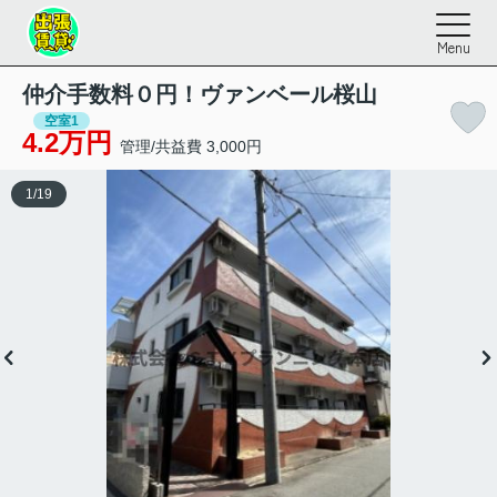
Menu
仲介手数料０円！ヴァンベール桜山
空室1
4.2万円
管理/共益費 3,000円
1
/
19