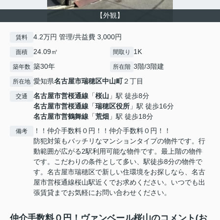
【外観】
4.2万円 管理/共益費 3,000円
賃料
24.09㎡
1K
面積
間取り
築30年
3階/3階建
築年数
所在階
愛知県
名古屋市瑞穂区
中山町
２丁目
所在地
名古屋市営桜通線
「
桜山
」駅 徒歩8分
交通
名古屋市営桜通線
「
瑞穂区役所
」駅 徒歩16分
名古屋市営鶴舞線
「
荒畑
」駅 徒歩18分
！！仲介手数料０円！！仲介手数料０円！！
備考
防犯対策もバッチリなマンションタイプの物件です。行
動範囲が広がる2駅利用可能な物件です。最上階の物件
です。こだわりの条件として多い、駅徒歩8分の物件で
す。名古屋市瑞穂区で新しい住環境をお探しなら、名古
屋市営桜通線桜山駅近くでお求めください。いつでも出
張賃貸までお気軽にお問い合わせください。
仲介手数料０円！ヴァンベール桜山のコメント(お