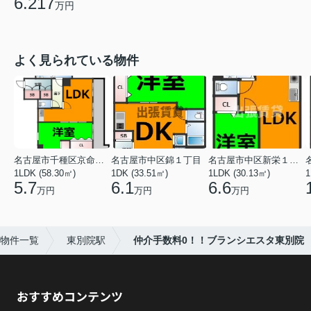
6.217
万円
よく見られている物件
名古屋市千種区京命１丁目
名古屋市中区錦１丁目
名古屋市中区新栄１丁目
1LDK (58.30㎡)
1DK (33.51㎡)
1LDK (30.13㎡)
1
5.7
6.1
6.6
万円
万円
万円
物件一覧
東別院駅
仲介手数料0！！ブランシエスタ東別院
おすすめコンテンツ