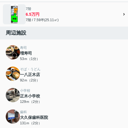
7階
6.5万円
7階 / 7.59坪(25.11㎡)
周辺施設
寿司
増寿司
53ｍ（1分）
そば・うどん
一八正木店
92ｍ（2分）
小学校
正木小学校
129ｍ（2分）
歯科
大久保歯科医院
131ｍ（2分）