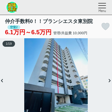
Menu
仲介手数料0！！ブランシエスタ東別院
空室2
6.1万円～6.5万円
管理/共益費 10,000円
1
/
19