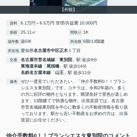
【外観】
6.1万円～6.5万円 管理/共益費 10,000円
賃料
25.11㎡
1K
面積
間取り
築5年
6階/13階建
築年数
所在階
愛知県
名古屋市中区
正木
１丁目
所在地
名古屋市営名城線
「
東別院
」駅 徒歩9分
交通
東海道本線
「
尾頭橋
」駅 徒歩14分
名鉄名古屋本線
「
山王
」駅 徒歩11分
ぜひ一度見ていただきたい、「仲介手数料0！！ブラン
備考
シエスタ東別院」です。コチラは、令和2年築の、多く
の方に好評の物件となります。眺望良好で景色が楽しめ
ます。13階建てで快適な物件。出張賃貸では、名古屋
市営名城線東別院を中心に数多くの不動産情報を取り扱
っております。駅から近い不動産をお求めの方は、出張
賃貸にお任せください。
仲介手数料0！！ブランシエスタ東別院のコメント