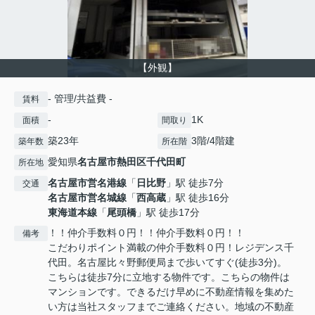
【外観】
- 管理/共益費 -
賃料
-
1K
面積
間取り
築23年
3階/4階建
築年数
所在階
愛知県
名古屋市熱田区
千代田町
所在地
名古屋市営名港線
「
日比野
」駅 徒歩7分
交通
名古屋市営名城線
「
西高蔵
」駅 徒歩16分
東海道本線
「
尾頭橋
」駅 徒歩17分
！！仲介手数料０円！！仲介手数料０円！！
備考
こだわりポイント満載の仲介手数料０円！レジデンス千
代田。名古屋比々野郵便局まで歩いてすぐ(徒歩3分)。
こちらは徒歩7分に立地する物件です。こちらの物件は
マンションです。できるだけ早めに不動産情報を集めた
い方は当社スタッフまでご連絡ください。地域の不動産