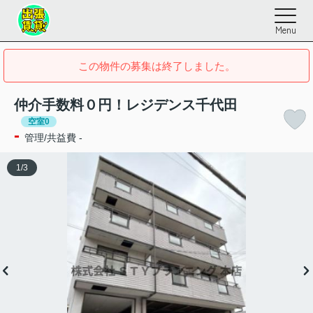
Menu
この物件の募集は終了しました。
仲介手数料０円！レジデンス千代田
空室0
-
管理/共益費 -
1
/
3