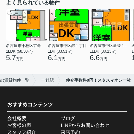
よく見られている物件
名古屋市千種区京命１丁目
名古屋市中区錦１丁目
名古屋市中区新栄１丁目
1LDK (58.30㎡)
1DK (33.51㎡)
1LDK (30.13㎡)
1
5.7
6.1
6.6
万円
万円
万円
の賃貸物件一覧
一社駅
仲介手数料0円！スタスィオン一社
おすすめコンテンツ
会社概要
ブログ
お客様の声
LINEからお問い合わせ
スタッフ紹介
来店予約