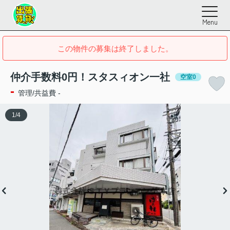
Menu
この物件の募集は終了しました。
仲介手数料0円！スタスィオン一社
空室0
-
管理/共益費 -
1
/
4