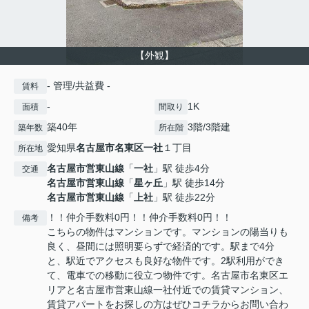
【外観】
- 管理/共益費 -
賃料
-
1K
面積
間取り
築40年
3階/3階建
築年数
所在階
愛知県
名古屋市名東区
一社
１丁目
所在地
名古屋市営東山線
「
一社
」駅 徒歩4分
交通
名古屋市営東山線
「
星ヶ丘
」駅 徒歩14分
名古屋市営東山線
「
上社
」駅 徒歩22分
！！仲介手数料0円！！仲介手数料0円！！
備考
こちらの物件はマンションです。マンションの陽当りも
良く、昼間には照明要らずで経済的です。駅まで4分
と、駅近でアクセスも良好な物件です。2駅利用ができ
て、電車での移動に役立つ物件です。名古屋市名東区エ
リアと名古屋市営東山線一社付近での賃貸マンション、
賃貸アパートをお探しの方はぜひコチラからお問い合わ