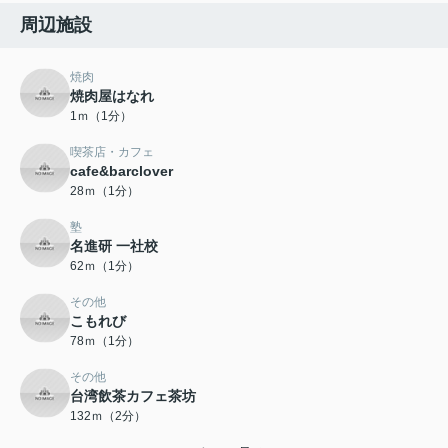
周辺施設
焼肉
焼肉屋はなれ
1ｍ（1分）
喫茶店・カフェ
cafe&barclover
28ｍ（1分）
塾
名進研 一社校
62ｍ（1分）
その他
こもれび
78ｍ（1分）
その他
台湾飲茶カフェ茶坊
132ｍ（2分）