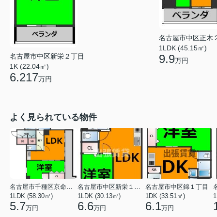
名古屋市中区正木
1LDK (45.15㎡)
名古屋市中区新栄２丁目
9.9
万円
1K (22.04㎡)
6.217
万円
よく見られている物件
名古屋市千種区京命１丁目
名古屋市中区新栄１丁目
名古屋市中区錦１丁目
1LDK (58.30㎡)
1LDK (30.13㎡)
1DK (33.51㎡)
1
5.7
6.6
6.1
万円
万円
万円