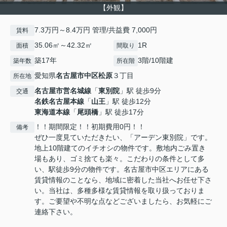
【外観】
7.3万円～8.4万円 管理/共益費 7,000円
賃料
35.06㎡～42.32㎡
1R
面積
間取り
築17年
3階/10階建
築年数
所在階
愛知県
名古屋市中区
松原
３丁目
所在地
名古屋市営名城線
「
東別院
」駅 徒歩9分
交通
名鉄名古屋本線
「
山王
」駅 徒歩12分
東海道本線
「
尾頭橋
」駅 徒歩17分
！！期間限定！！初期費用0円！！
備考
ぜひ一度見ていただきたい、「アーデン東別院」です。
地上10階建てのイチオシの物件です。敷地内ごみ置き
場もあり、ゴミ捨ても楽々。こだわりの条件として多
い、駅徒歩9分の物件です。名古屋市中区エリアにある
賃貸情報のことなら、地域に密着した当社へお任せ下さ
い。当社は、多種多様な賃貸情報を取り扱っておりま
す。ご要望や不明な点などございましたら、お気軽にご
連絡下さい。