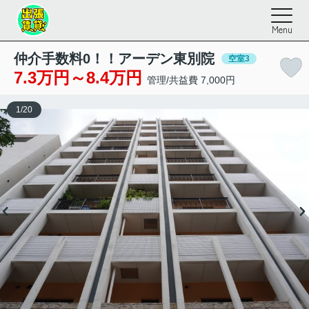
Menu
仲介手数料0！！アーデン東別院
空室3
7.3万円～8.4万円
管理/共益費 7,000円
1
/
20