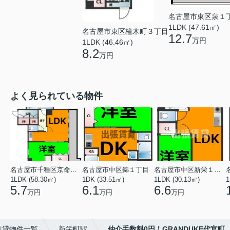
名古屋市東区泉１
1LDK (47.61㎡)
名古屋市東区橦木町３丁目
12.7
万円
1LDK (46.46㎡)
8.2
万円
よく見られている物件
名古屋市千種区京命１丁目
名古屋市中区錦１丁目
名古屋市中区新栄１丁目
1LDK (58.30㎡)
1DK (33.51㎡)
1LDK (30.13㎡)
1
5.7
6.1
6.6
万円
万円
万円
賃貸物件一覧
新栄町駅
仲介手数料0円！GRANDUKE代官町