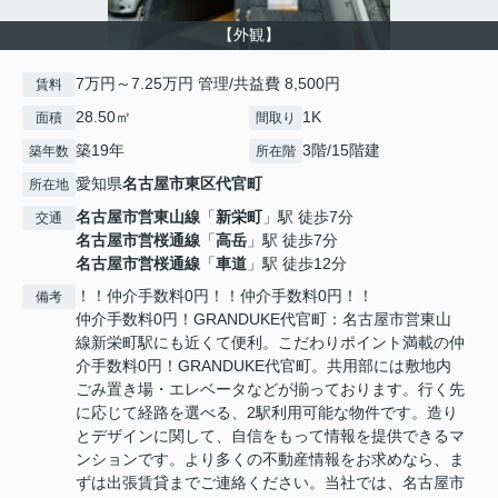
【外観】
7万円～7.25万円 管理/共益費 8,500円
賃料
28.50㎡
1K
面積
間取り
築19年
3階/15階建
築年数
所在階
愛知県
名古屋市東区
代官町
所在地
名古屋市営東山線
「
新栄町
」駅 徒歩7分
交通
名古屋市営桜通線
「
高岳
」駅 徒歩7分
名古屋市営桜通線
「
車道
」駅 徒歩12分
！！仲介手数料0円！！仲介手数料0円！！
備考
仲介手数料0円！GRANDUKE代官町：名古屋市営東山
線新栄町駅にも近くて便利。こだわりポイント満載の仲
介手数料0円！GRANDUKE代官町。共用部には敷地内
ごみ置き場・エレベータなどが揃っております。行く先
に応じて経路を選べる、2駅利用可能な物件です。造り
とデザインに関して、自信をもって情報を提供できるマ
ンションです。より多くの不動産情報をお求めなら、ま
ずは出張賃貸までご連絡ください。当社では、名古屋市