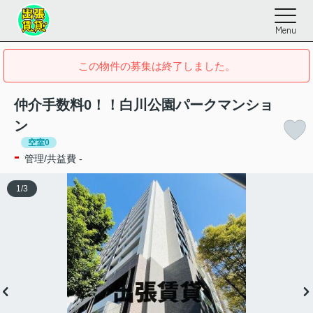
Menu
この物件の募集は終了しました。
仲介手数料0！！白川公園パークマンショ
ン
空室0
-
管理/共益費 -
1
/
3