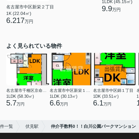
1LDK (45.15㎡)
名古屋市中区新栄２丁目
9.9
万円
1K (22.04㎡)
6.217
万円
よく見られている物件
名古屋市千種区京命１丁目
名古屋市中区新栄１丁目
名古屋市中区錦１丁目
1LDK (58.30㎡)
1LDK (30.13㎡)
1DK (33.51㎡)
1
5.7
6.6
6.1
万円
万円
万円
件一覧
伏見駅
仲介手数料0！！白川公園パークマンション