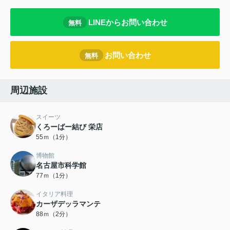
LINEからお問い合わせ
無料
お問い合わせ
無料
周辺施設
スイーツ
くろーばー結び 栄店
55ｍ（1分）
博物館
名古屋市科学館
77ｍ（1分）
イタリア料理
カーザデッラマンテ
88ｍ（2分）