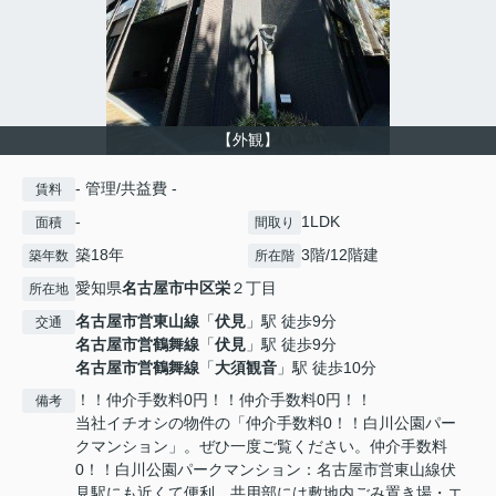
【外観】
- 管理/共益費 -
賃料
-
1LDK
面積
間取り
築18年
3階/12階建
築年数
所在階
愛知県
名古屋市中区
栄
２丁目
所在地
名古屋市営東山線
「
伏見
」駅 徒歩9分
交通
名古屋市営鶴舞線
「
伏見
」駅 徒歩9分
名古屋市営鶴舞線
「
大須観音
」駅 徒歩10分
！！仲介手数料0円！！仲介手数料0円！！
備考
当社イチオシの物件の「仲介手数料0！！白川公園パー
クマンション」。ぜひ一度ご覧ください。仲介手数料
0！！白川公園パークマンション：名古屋市営東山線伏
見駅にも近くて便利。共用部には敷地内ごみ置き場・エ