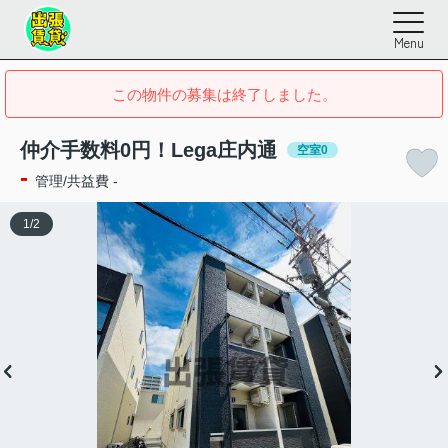
Menu
この物件の募集は終了しました。
仲介手数料0円！Lega庄内通
空室0
-
管理/共益費 -
1
/
2