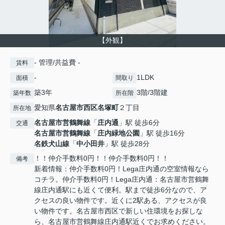
【外観】
- 管理/共益費 -
賃料
-
1LDK
面積
間取り
築3年
3階/3階建
築年数
所在階
愛知県
名古屋市西区
名塚町
２丁目
所在地
名古屋市営鶴舞線
「
庄内通
」駅 徒歩6分
交通
名古屋市営鶴舞線
「
庄内緑地公園
」駅 徒歩16分
名鉄犬山線
「
中小田井
」駅 徒歩28分
！！仲介手数料0円！！仲介手数料0円！！
備考
新着情報：仲介手数料0円！Lega庄内通の空室情報なら
コチラ。仲介手数料0円！Lega庄内通：名古屋市営鶴舞
線庄内通駅にも近くて便利。駅まで徒歩6分なので、ア
クセスの良い物件です。近くに2駅ある、アクセスが良
い物件です。名古屋市西区で新しい住環境をお探しな
ら、名古屋市営鶴舞線庄内通駅近くでお求めください。