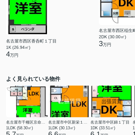
名古屋市西区稲生
2DK (30.00㎡)
名古屋市西区香呑町１丁目
3
万円
1K (26.94㎡)
4
万円
よく見られている物件
名古屋市千種区京命１丁目
名古屋市中区新栄１丁目
名古屋市中区錦１丁目
1LDK (58.30㎡)
1LDK (30.13㎡)
1DK (33.51㎡)
1
5.7
6.6
6.1