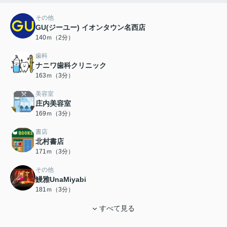
その他
GU(ジーユー) イオンタウン名西店
140ｍ（2分）
歯科
ナニワ歯科クリニック
163ｍ（3分）
美容室
庄内美容室
169ｍ（3分）
書店
北村書店
171ｍ（3分）
その他
鰻雅UnaMiyabi
181ｍ（3分）
すべて見る