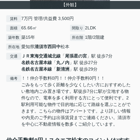
【外観】
7万円 管理/共益費 3,500円
賃料
65.66㎡
2LDK
面積
間取り
築15年
1階/2階建
築年数
所在階
愛知県
清須市
西田中
松本
所在地
ＪＲ東海交通城北線
「
尾張星の宮
」駅 徒歩7分
交通
名鉄名古屋本線
「
丸ノ内
」駅 徒歩27分
名鉄名古屋本線
「
新清洲
」駅 徒歩29分
！！仲介手数料0円！！仲介手数料0円！！
備考
ごみをもって歩く距離を少なくしたい方におすすめした
い敷地内ごみ置き場です。駅徒歩7分に駅が立地する物
件なので、電車を多く利用する方にとって便利です。2
駅利用可能な物件で目的地に応じて路線を選ぶことがで
きます。こちらの物件はアパートです。より詳しい情報
や内見のご予約は出張賃貸までご連絡ください。清須市
を中心に不動産情報を数多くご紹介しています。