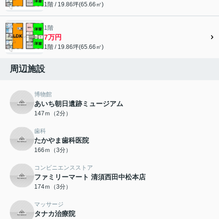
1階 / 19.86坪(65.66㎡)
1階
7万円
1階 / 19.86坪(65.66㎡)
周辺施設
博物館
あいち朝日遺跡ミュージアム
147ｍ（2分）
歯科
たかやま歯科医院
166ｍ（3分）
コンビニエンスストア
ファミリーマート 清須西田中松本店
174ｍ（3分）
マッサージ
タナカ治療院