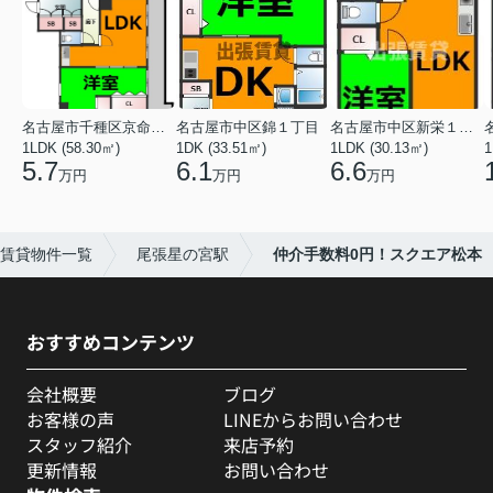
名古屋市千種区京命１丁目
名古屋市中区錦１丁目
名古屋市中区新栄１丁目
1LDK (58.30㎡)
1DK (33.51㎡)
1LDK (30.13㎡)
1
5.7
6.1
6.6
万円
万円
万円
賃貸物件一覧
尾張星の宮駅
仲介手数料0円！スクエア松本
おすすめコンテンツ
会社概要
ブログ
お客様の声
LINEからお問い合わせ
スタッフ紹介
来店予約
更新情報
お問い合わせ