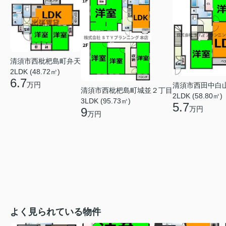
清須市西枇杷島町弁天
2LDK (48.72㎡)
6.7
万円
清須市西田中白
清須市西枇杷島町城並２丁目
2LDK (58.80㎡)
3LDK (95.73㎡)
5.7
万円
9
万円
よく見られている物件