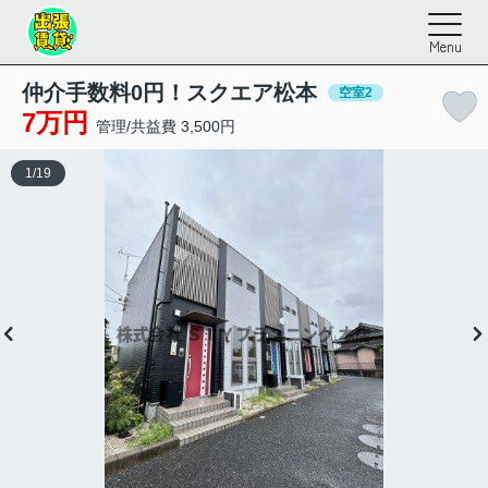
Menu
仲介手数料0円！スクエア松本
空室2
7万円
管理/共益費 3,500円
1
/
19