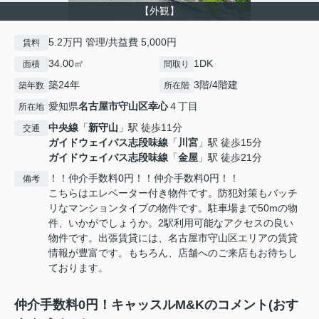
【外観】
5.2万円 管理/共益費 5,000円
賃料
34.00㎡
1DK
面積
間取り
築24年
3階/4階建
築年数
所在階
愛知県
名古屋市守山区
幸心
４丁目
所在地
中央線
「
新守山
」駅 徒歩11分
交通
ガイドウェイバス志段味線
「
川宮
」駅 徒歩15分
ガイドウェイバス志段味線
「
金屋
」駅 徒歩21分
！！仲介手数料0円！！仲介手数料0円！！
備考
こちらはエレベーター付き物件です。防犯対策もバッチ
リなマンションタイプの物件です。駐車場まで50mの物
件、いかがでしょうか。2駅利用可能なアクセスの良い
物件です。出張賃貸には、名古屋市守山区エリアの賃貸
情報が豊富です。もちろん、店舗へのご来店もお待ちし
ております。
仲介手数料0円！キャッスルM&Kのコメント(おす