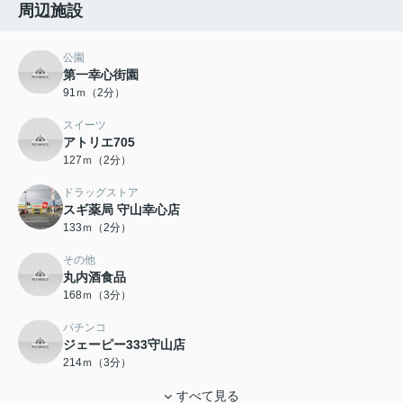
周辺施設
公園
第一幸心街園
91ｍ（2分）
スイーツ
アトリエ705
127ｍ（2分）
ドラッグストア
スギ薬局 守山幸心店
133ｍ（2分）
その他
丸内酒食品
168ｍ（3分）
パチンコ
ジェーピー333守山店
214ｍ（3分）
すべて見る