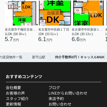
名古屋市千種区京命１丁目
名古屋市中区錦１丁目
名古屋市中区新栄１丁目
1LDK (58.30㎡)
1DK (33.51㎡)
1LDK (30.13㎡)
1
5.7
6.1
6.6
万円
万円
万円
の賃貸物件一覧
新守山駅
仲介手数料0円！キャッスルM&K
おすすめコンテンツ
会社概要
ブログ
お客様の声
LINEからお問い合わせ
スタッフ紹介
来店予約
更新情報
お問い合わせ