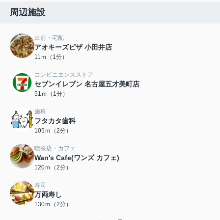
周辺施設
出前・宅配
アオキーズピザ 小田井店
11ｍ（1分）
コンビニエンスストア
セブンイレブン 名古屋五才美町店
51ｍ（1分）
歯科
フタカタ歯科
105ｍ（2分）
喫茶店・カフェ
Wan's Cafe(ワンズ カフェ)
120ｍ（2分）
寿司
万両寿し
130ｍ（2分）