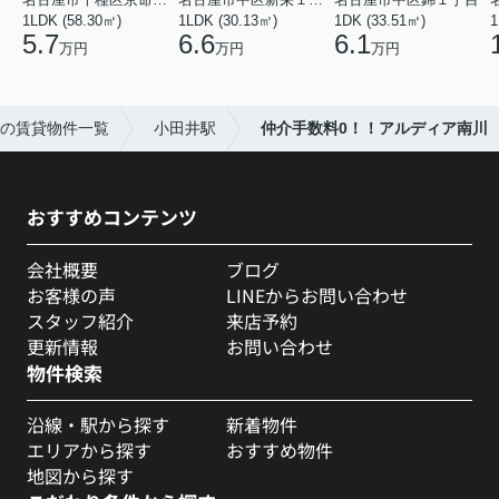
1LDK (58.30㎡)
1LDK (30.13㎡)
1DK (33.51㎡)
1
5.7
6.6
6.1
万円
万円
万円
の賃貸物件一覧
小田井駅
仲介手数料0！！アルディア南川
おすすめコンテンツ
会社概要
ブログ
お客様の声
LINEからお問い合わせ
スタッフ紹介
来店予約
更新情報
お問い合わせ
物件検索
沿線・駅から探す
新着物件
エリアから探す
おすすめ物件
地図から探す