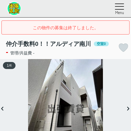
Menu
この物件の募集は終了しました。
仲介手数料0！！アルディア南川
空室0
-
管理/共益費 -
1
/
4