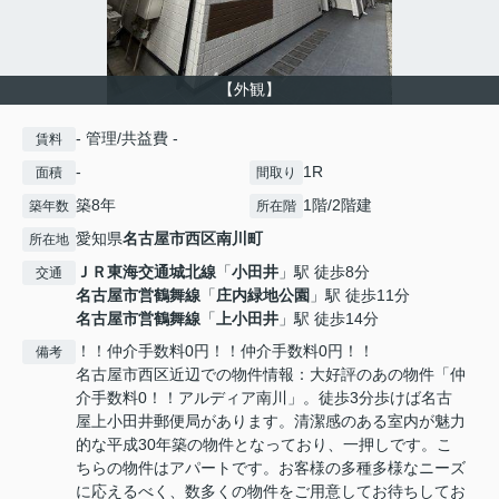
【外観】
- 管理/共益費 -
賃料
-
1R
面積
間取り
築8年
1階/2階建
築年数
所在階
愛知県
名古屋市西区
南川町
所在地
ＪＲ東海交通城北線
「
小田井
」駅 徒歩8分
交通
名古屋市営鶴舞線
「
庄内緑地公園
」駅 徒歩11分
名古屋市営鶴舞線
「
上小田井
」駅 徒歩14分
！！仲介手数料0円！！仲介手数料0円！！
備考
名古屋市西区近辺での物件情報：大好評のあの物件「仲
介手数料0！！アルディア南川」。徒歩3分歩けば名古
屋上小田井郵便局があります。清潔感のある室内が魅力
的な平成30年築の物件となっており、一押しです。こ
ちらの物件はアパートです。お客様の多種多様なニーズ
に応えるべく、数多くの物件をご用意してお待ちしてお