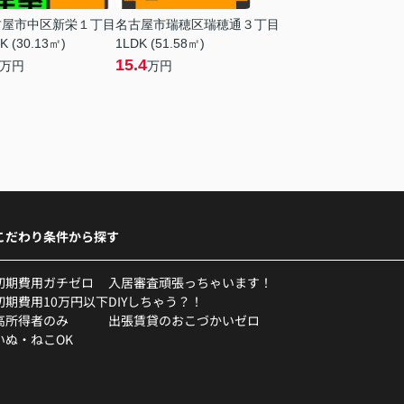
古屋市中区新栄１丁目
名古屋市瑞穂区瑞穂通３丁目
K (30.13㎡)
1LDK (51.58㎡)
15.4
万円
万円
こだわり条件から探す
初期費用ガチゼロ
入居審査頑張っちゃいます！
初期費用10万円以下
DIYしちゃう？！
高所得者のみ
出張賃貸のおこづかいゼロ
いぬ・ねこOK