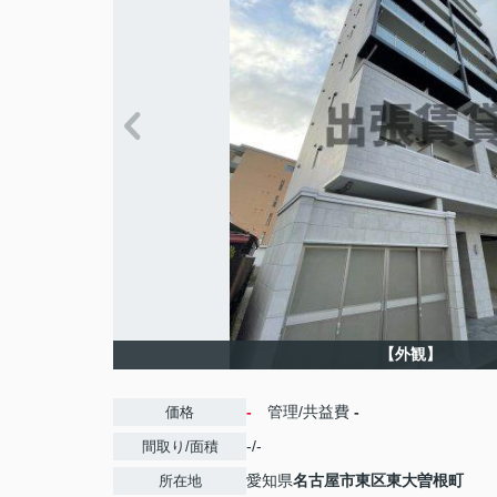
【外観】
-
管理/共益費
-
価格
-/-
間取り/面積
愛知県
名古屋市東区
東大曽根町
所在地