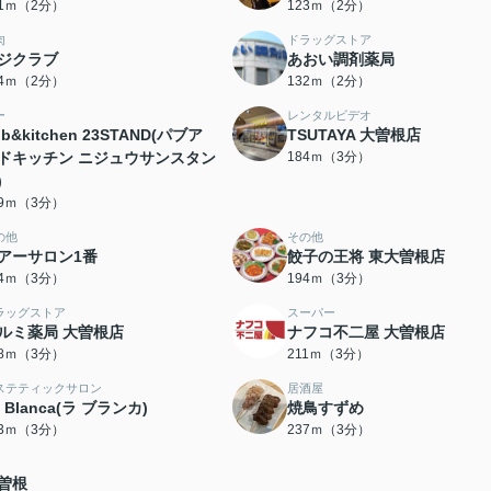
21ｍ（2分）
123ｍ（2分）
肉
ドラッグストア
ジクラブ
あおい調剤薬局
24ｍ（2分）
132ｍ（2分）
ー
レンタルビデオ
ub&kitchen 23STAND(パブア
TSUTAYA 大曽根店
ドキッチン ニジュウサンスタン
184ｍ（3分）
)
69ｍ（3分）
の他
その他
アーサロン1番
餃子の王将 東大曽根店
94ｍ（3分）
194ｍ（3分）
ラッグストア
スーパー
ルミ薬局 大曽根店
ナフコ不二屋 大曽根店
08ｍ（3分）
211ｍ（3分）
ステティックサロン
居酒屋
a Blanca(ラ ブランカ)
焼鳥すずめ
23ｍ（3分）
237ｍ（3分）
曽根