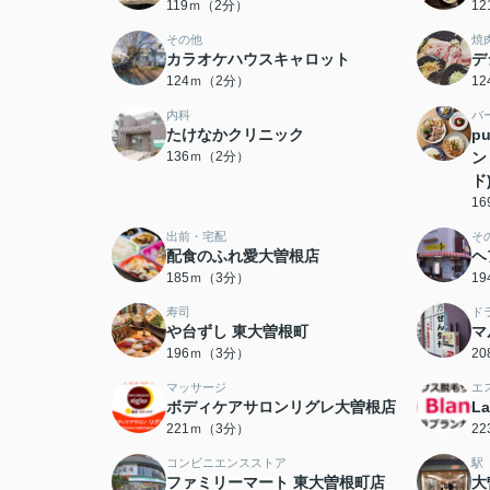
119ｍ（2分）
1
その他
焼
カラオケハウスキャロット
デ
124ｍ（2分）
1
内科
バ
たけなかクリニック
p
136ｍ（2分）
ン
ド
1
出前・宅配
そ
配食のふれ愛大曽根店
ヘ
185ｍ（3分）
1
寿司
ド
や台ずし 東大曽根町
マ
196ｍ（3分）
2
マッサージ
エ
ボディケアサロンリグレ大曽根店
L
221ｍ（3分）
2
コンビニエンスストア
駅
ファミリーマート 東大曽根町店
大