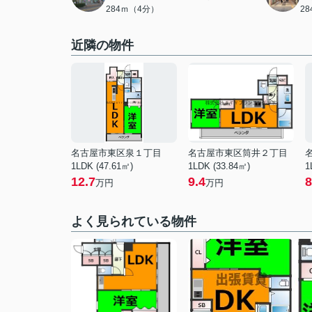
284ｍ（4分）
2
近隣の物件
名古屋市東区泉１丁目
名古屋市東区筒井２丁目
1LDK (47.61㎡)
1LDK (33.84㎡)
1
12.7
9.4
8
万円
万円
よく見られている物件