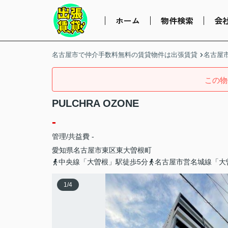
ホーム
物件検索
会
名古屋市で仲介手数料無料の賃貸物件は出張賃貸
名古屋
この物
PULCHRA OZONE
-
管理/共益費 -
愛知県
名古屋市東区
東大曽根町
中央線「大曽根」駅徒歩5分
名古屋市営名城線「大
1
/
4